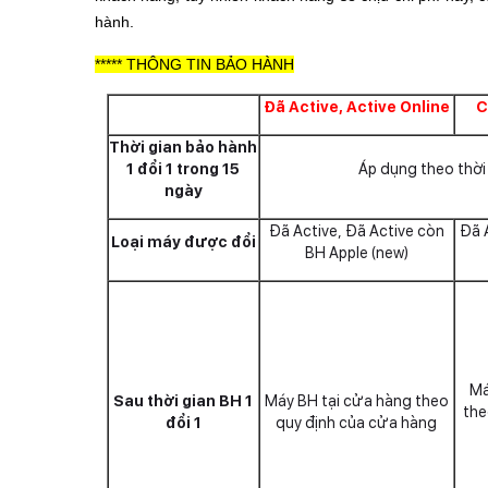
hành.
***** THÔNG TIN BẢO HÀNH
Đã Active, Active Online
C
Thời gian bảo hành
1 đổi 1 trong 15
Áp dụng theo thời
ngày
Đã Active, Đã Active còn
Đã 
Loại máy được đổi
BH Apple (new)
Má
Sau thời gian BH 1
Máy BH tại cửa hàng theo
the
đổi 1
quy định của cửa hàng