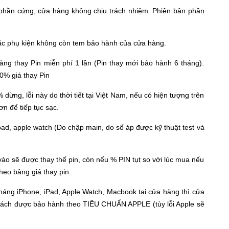
 phần cứng, cửa hàng không chịu trách nhiệm. Phiên bản phần
ặc phụ kiện không còn tem bảo hành của cửa hàng.
àng thay Pin miễn phí 1 lần (Pin thay mới bảo hành 6 tháng).
0% giá thay Pin
ng, lỗi này do thời tiết tại Việt Nam, nếu có hiện tượng trên
n để tiếp tục sạc.
pad, apple watch (Do chập main, do số áp được kỹ thuật test và
ào sẽ được thay thế pin, còn nếu % PIN tụt so với lúc mua nếu
heo bảng giá thay pin.
háng
iPhone, iPad, Apple Watch, Macbook tại cửa hàng thì cửa
khách được bảo hành theo TIÊU CHUẨN APPLE (tùy lỗi Apple sẽ