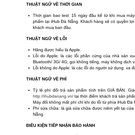
THUẬT NGỮ VỀ THỜI GIAN
Thời gian bao test: 15 ngày đầu kể từ khi mua máy
phẩm tại iHub Đà Nẵng. Khách hàng sẽ có quyền lợ
khách mua ban đầu.
THUẬT NGỮ VỀ LỖI
Hãng được hiểu là Apple.
Lỗi do Apple: là các lỗi phần cứng của nhà sản xuấ
Bluetooth/ 3G/ 4G; gọi không tiếng; máy không dịch 
Lỗi không do Apple: là các lỗi do người sử dụng: va đ
THUẬT NGỮ VỀ PHÍ
Tỷ lệ phí đổi trả sản phẩm tính trên GIÁ BÁN. Gi
http://ihubdanang.vn/
tại thời điểm khách trả sản ph
Máy đổi không mất phí chỉ khi do lỗi từ phía iHub Đà
Phí sửa chữa: là giá sửa chữa được niêm yết tại cử
Nẵng.
ĐIỀU KIỆN TIẾP NHẬN BẢO HÀNH