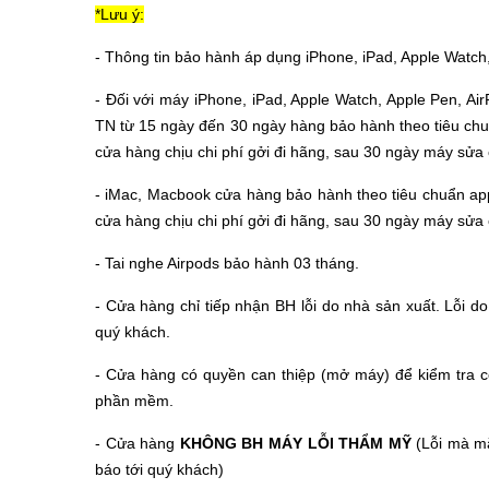
*Lưu ý:
- Thông tin bảo hành áp dụng iPhone, iPad, Apple Watch,
- Đối với máy
iPhone, iPad, Apple Watch, Apple Pen, Ai
TN từ 15 ngày đến 30 ngày hàng bảo hành theo tiêu chuẩ
cửa hàng chịu chi phí gởi đi hãng, sau 30 ngày máy sửa 
- iMac, Macbook cửa hàng bảo hành theo tiêu chuẩn appl
cửa hàng chịu chi phí gởi đi hãng, sau 30 ngày máy sửa
- Tai nghe Airpods bảo hành 03 tháng.
- Cửa hàng chỉ tiếp nhận BH lỗi do nhà sản xuất. Lỗi d
quý khách.
- Cửa hàng có quyền can thiệp (mở máy) để kiểm tra có
phần mềm.
- Cửa hàng
KHÔNG BH MÁY LỖI THẨM MỸ
(Lỗi mà mắ
báo tới quý khách)