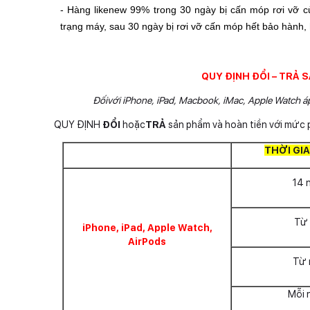
- Hàng likenew 99% trong 30 ngày bị cấn móp rơi vỡ c
trạng máy, sau 30 ngày bị rơi vỡ cấn móp hết bảo hành,
QUY ĐỊNH ĐỔI – TRẢ 
Đốivới iPhone, iPad, Macbook, iMac, Apple Watch á
QUY ĐỊNH
ĐỔI
hoặc
TRẢ
sản phẩm và hoàn tiền với mức 
THỜI GI
14 
Từ 
iPhone, iPad, Apple Watch,
AirPods
Từ 
Mỗi 