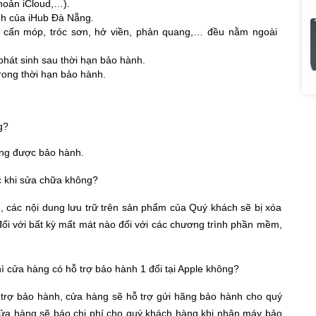
khoản iCloud,…).
nh của iHub Đà Nẵng.
ư cấn móp, tróc sơn, hở viền, phản quang,… đều nằm ngoài
phát sinh sau thời hạn bảo hành.
trong thời hạn bảo hành.
g?
hông được bảo hành.
c khi sửa chữa không?
h, các nội dung lưu trữ trên sản phẩm của Quý khách sẽ bị xóa
đối với bất kỳ mất mát nào đối với các chương trình phần mềm,
ì cửa hàng có hỗ trợ bảo hành 1 đổi tại Apple không?
 trợ bảo hành, cửa hàng sẽ hỗ trợ gửi hãng bảo hành cho quý
 cửa hàng sẽ báo chi phí cho quý khách hàng khi nhận máy bảo