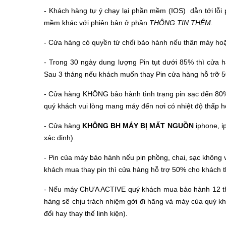
- Khách hàng tự ý chạy lại phần mềm (IOS) dẫn tới lỗi
mềm khác với phiên bản ở phần
THÔNG TIN THÊM.
- Cửa hàng có quyền từ chối bảo hành nếu thân máy ho
- Trong 30 ngày dung lượng Pin tụt dưới 85% thì cửa h
Sau 3 tháng nếu khách muốn thay Pin cửa hàng hỗ trỡ 5
- Cửa hàng KHÔNG bảo hành tình trạng pin sạc đến 80% dừ
quý khách vui lòng mang máy đến nơi có nhiệt độ thấp hơ
- Cửa hàng
KHÔNG BH MÁY BỊ MẤT NGUỒN
iphone, i
xác định).
- Pin của máy bảo hành nếu pin phồng, chai, sạc không v
khách mua thay pin thì cửa hàng hỗ trợ 50% cho khách t
- Nếu máy ChƯA ACTIVE quý khách mua bảo hành 12 t
hàng sẽ chịu trách nhiệm gởi đi hãng và máy của quý 
đổi hay thay thế linh kiện).