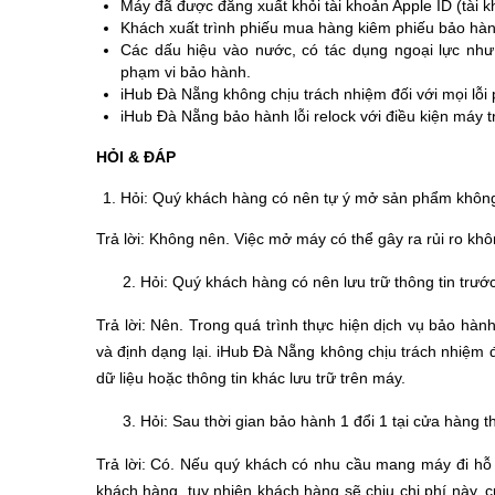
Máy đã được đăng xuất khỏi tài khoản Apple ID (tài 
Khách xuất trình phiếu mua hàng kiêm phiếu bảo hà
Các dấu hiệu vào nước, có tác dụng ngoại lực nh
phạm vi bảo hành.
iHub Đà Nẵng không chịu trách nhiệm đối với mọi lỗi 
iHub Đà Nẵng bảo hành lỗi relock với điều kiện máy 
HỎI & ĐÁP
Hỏi: Quý khách hàng có nên tự ý mở sản phẩm khôn
Trả lời: Không nên. Việc mở máy có thể gây ra rủi ro k
2. Hỏi: Quý khách hàng có nên lưu trữ thông tin trướ
Trả lời: Nên. Trong quá trình thực hiện dịch vụ bảo hàn
và định dạng lại. iHub Đà Nẵng không chịu trách nhiệm 
dữ liệu hoặc thông tin khác lưu trữ trên máy.
3. Hỏi: Sau thời gian bảo hành 1 đổi 1 tại cửa hàng th
Trả lời: Có. Nếu quý khách có nhu cầu mang máy đi hỗ
khách hàng, tuy nhiên khách hàng sẽ chịu chi phí này,