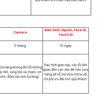
Màn hình, Nguồn, Face ID,
Camera
Touch ID
3 tháng
15 ngày
Sau thời gian này, các lỗi liên
ửa hàng không BH lỗi không
quan đến các vấn đề trên cửa
ấy nét, rung (do va chạm, rơi
hàng sẽ hỗ trợ sửa chữa với
rớt), đốm (do môi trường).
chi phí ưu đãi cho quý khách.