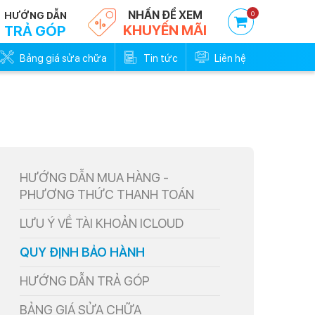
NHẤN ĐỂ XEM
0
HƯỚNG DẪN
KHUYẾN MÃI
TRẢ GÓP
Bảng giá sửa chữa
Tin tức
Liên hệ
HƯỚNG DẪN MUA HÀNG -
PHƯƠNG THỨC THANH TOÁN
LƯU Ý VỀ TÀI KHOẢN ICLOUD
QUY ĐỊNH BẢO HÀNH
HƯỚNG DẪN TRẢ GÓP
BẢNG GIÁ SỬA CHỮA