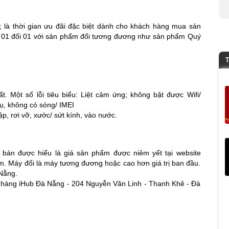
; là thời gian ưu đãi đặc biệt dành cho khách hàng mua sản
i 01 đổi 01 với sản phẩm đổi tương đương như sản phẩm Quý
T
t. Một số lỗi tiêu biểu: Liệt cảm ứng; không bật được Wifi/
vụ, không có sóng/ IMEI
ập, rơi vỡ, xước/ sứt kính, vào nước.
á bán được hiểu là giá sản phẩm được niêm yết tại website
ẩm. Máy đổi là máy tương đương hoặc cao hơn giá trị ban đầu.
 Nẵng.
a hàng iHub Đà Nẵng - 204 Nguyễn Văn Linh - Thanh Khê - Đà