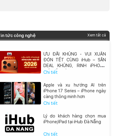
in tức công nghệ
Xem tất cả
ƯU ĐÃI KHỦNG - VUI XUÂN
ĐÓN TẾT CÙNG iHub – SĂN
DEAL KHỦNG, RINH iPHONE
MỚI VỀ NHÀ
Chi tiết
Apple và xu hướng AI trên
iPhone 17 Series – iPhone ngày
càng thông minh hơn
Chi tiết
Lý do khách hàng chọn mua
iPhone/iPad tại iHub Đà Nẵng
Chi tiết