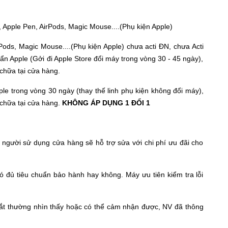
 Apple Pen, AirPods, Magic Mouse....(Phụ kiện Apple)
rPods
, Magic Mouse....(Phụ kiện Apple) chưa acti ĐN, chưa Acti
n Apple (Gởi đi Apple Store đổi máy trong vòng 30 - 45 ngày),
chữa tại cửa hàng.
e trong vòng 30 ngày (thay thế linh phụ kiện không đổi máy),
 chữa tại cửa hàng.
KHÔNG ÁP DỤNG 1 ĐỔI 1
o người sử dụng cửa hàng sẽ hỗ trợ sửa với chi phí ưu đãi cho
 đủ tiêu chuẩn bảo hành hay không. Máy ưu tiên kiểm tra lỗi
t thường nhìn thấy hoặc có thể cảm nhận được, NV đã thông