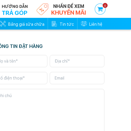
NHẤN ĐỂ XEM
0
HƯỚNG DẪN
KHUYẾN MÃI
TRẢ GÓP
Bảng giá sửa chữa
Tin tức
Liên hệ
ÔNG TIN ĐẶT HÀNG