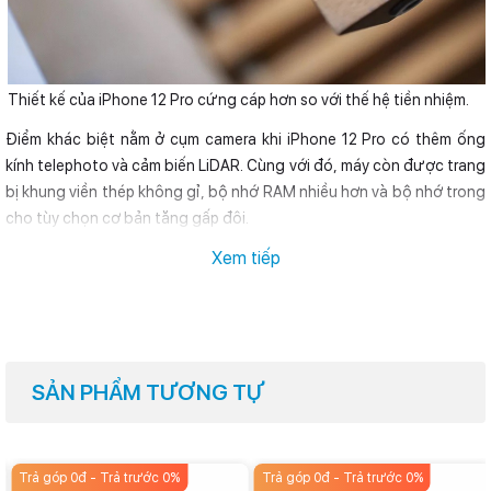
Thiết kế của iPhone 12 Pro cứng cáp hơn so với thế hệ tiền nhiệm.
Điểm khác biệt nằm ở cụm camera khi iPhone 12 Pro có thêm ống
kính telephoto và cảm biến LiDAR. Cùng với đó, máy còn được trang
bị khung viền thép không gỉ, bộ nhớ RAM nhiều hơn và bộ nhớ trong
cho tùy chọn cơ bản tăng gấp đôi.
Tất nhiên, người dùng sẽ phải trả
999 USD
để sở hữu iPhone 12 Pro,
Xem tiếp
cao hơn
170 USD
so với phiên bản thường. Nhưng liệu số tiền bỏ ra
thêm có xứng đáng khi iPhone 12 năm nay được trang bị màn hình
OLED?
Điều này đồng nghĩa với việc ranh giới giữa iPhone tiêu chuẩn và
SẢN PHẨM TƯƠNG TỰ
iPhone Pro đã không còn nhiều như năm ngoái. iPhone 11 chỉ được
trang bị màn hình LCD Liquid Retina độ phân giải thấp trong khi
iPhone 11 Pro sử dụng tấm nền OLED Super Retina.
Trả góp 0đ - Trả trước 0%
Trả góp 0đ - Trả trước 0%
Câu hỏi dành cho những ai đang phân vân chọn iPhone 12 hay