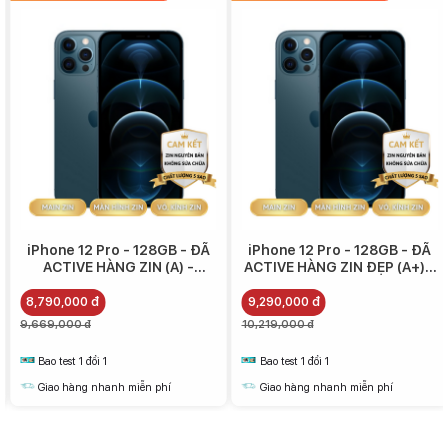
iPhone 12 Pro là các tính năng bổ sung có thực sự cần thiết hay
không. Tất cả phụ thuộc vào nhu cầu sử dụng hai tính năng zoom
quang học và chụp ảnh chân dung trong điều kiện thiếu sáng của
người dùng.
Mặt khác, nếu muốn chi nhiều hơn và nhận lại những giá trị tương
ứng, có lẽ bạn nên chờ đợi iPhone 12 Pro Max. Với giá cao hơn
100
USD
so với iPhone 12 Pro, iPhone 12 Pro Max có màn hình lớn hơn và
camera được cải tiến (thêm chống rung cảm biến, zoom tốt hơn...).
iPhone 12 Pro - 128GB - ĐÃ
iPhone 12 Pro - 128GB - ĐÃ
ACTIVE HÀNG ZIN (A) -
ACTIVE HÀNG ZIN ĐẸP (A+) -
8.790.000
9.290.000
8,790,000 đ
9,290,000 đ
9,669,000 đ
10,219,000 đ
Bao test 1 đổi 1
Bao test 1 đổi 1
Giao hàng nhanh miễn phí
Giao hàng nhanh miễn phí