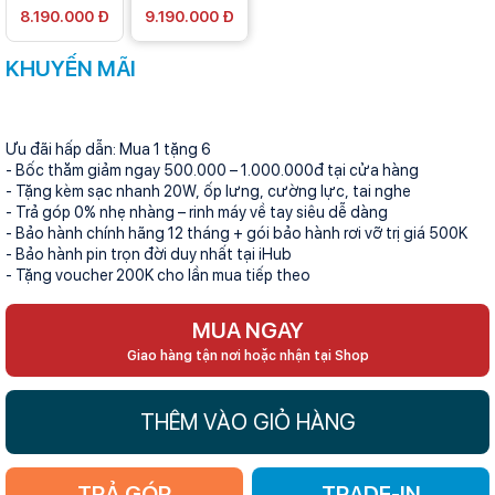
8.190.000 Đ
9.190.000 Đ
KHUYẾN MÃI
Ưu đãi hấp dẫn: Mua 1 tặng 6
- Bốc thăm giảm ngay 500.000 – 1.000.000đ tại cửa hàng
- Tặng kèm sạc nhanh 20W, ốp lưng, cường lực, tai nghe
- Trả góp 0% nhẹ nhàng – rinh máy về tay siêu dễ dàng
- Bảo hành chính hãng 12 tháng + gói bảo hành rơi vỡ trị giá 500K
- Bảo hành pin trọn đời duy nhất tại iHub
- Tặng voucher 200K cho lần mua tiếp theo
MUA NGAY
Giao hàng tận nơi hoặc nhận tại Shop
THÊM VÀO GIỎ HÀNG
TRẢ GÓP
TRADE-IN