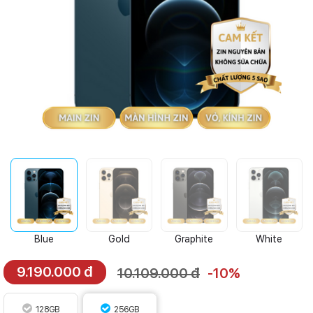
Blue
Gold
Graphite
White
9.190.000 đ
10.109.000 đ
-10%
128GB
256GB