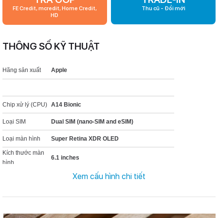
FE Credit, mcredit, Home Credit,
Thu cũ - Đổi mới
HD
THÔNG SỐ KỸ THUẬT
Hãng sản xuất
Apple
Chip xử lý (CPU)
A14 Bionic
Loại SIM
Dual SIM (nano‑SIM and eSIM)
Loại màn hình
Super Retina XDR OLED
Kích thước màn
6.1 inches
hình
Độ phân giải màn
Xem cấu hình chi tiết
1170 x 2532 pixels
hình
Hệ điều hành
iOS
Phiên bản hệ điều
iOS 14