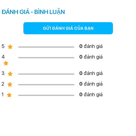
ĐÁNH GIÁ - BÌNH LUẬN
GỬI ĐÁNH GIÁ CỦA BẠN
5
0
đánh giá
4
0
đánh giá
3
0
đánh giá
2
0
đánh giá
1
0
đánh giá
iPhone 12 Pro như một tấm kim loại nguyên khối được cắt phẳng.
Tổng quan về iPhone 12 Pro
iPhone 12 và iPhone 12 Pro có chung thiết kế vuông vức, được lấy
cảm hứng từ iPhone 5. Thiết kế này giúp iPhone 12 Pro khác biệt với
đa số smartphone Android hiện nay, chủ yếu có viền bo cong.