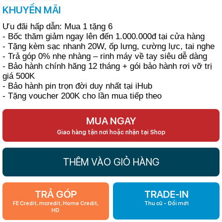
KHUYẾN MÃI
Ưu đãi hấp dẫn: Mua 1 tặng 6
- Bốc thăm giảm ngay lên đến 1.000.000đ tại cửa hàng
- Tặng kèm sạc nhanh 20W, ốp lưng, cường lực, tai nghe
- Trả góp 0% nhẹ nhàng – rinh máy về tay siêu dễ dàng
- Bảo hành chính hãng 12 tháng + gói bảo hành rơi vỡ trị
giá 500K
- Bảo hành pin trọn đời duy nhất tại iHub
- Tặng voucher 200K cho lần mua tiếp theo
MUA NGAY
Giao hàng tận nơi hoặc nhận tại Shop
THÊM VÀO GIỎ HÀNG
TRẢ GÓP
TRADE-IN
FE Credit, mcredit, Home Credit,
Thu cũ - Đổi mới
HD