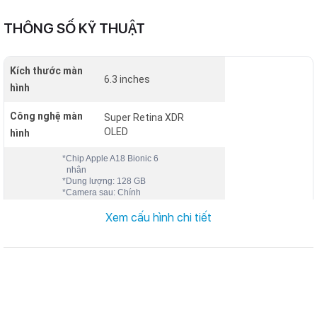
THÔNG SỐ KỸ THUẬT
Kích thước màn
6.3 inches
hình
Công nghệ màn
Super Retina XDR
OLED
hình
*Chip Apple A18 Bionic 6
nhân
*Dung lượng: 128 GB
*Camera sau: Chính
48MP & Phụ 12 MP
*Camera trước: 12 MP
Xem cấu hình chi tiết