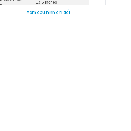
13.6 inches
nh
Xem cấu hình chi tiết
 phân giải màn
2560 x 1664 pixels
nh
Cổng HDMI và đầu đọc
g giao tiếp
thẻ SD, USB Type-C
 điều hành
MacOS
52,6 Wh
ọng lượng
1.27 kg
ng nghệ màn
Liquid Retina Display
nh
etooth
5.0