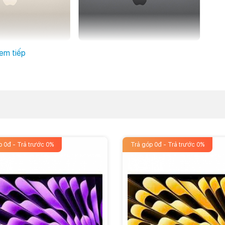
màn hình Liquid Retina kích thước 13.6 inch, hỗ trợ đến 1 tỷ
em tiếp
3 cùng công nghệ True Tone.
ơng phản phong phú, chi tiết sắc nét hơn rất nhiều. Đây được
hệ Macbook Air trước đây.
i được trang bị con chip Apple thế hệ Silicon tiếp theo. Tốc
 do đó người dùng có thể hoàn thành được nhiều tác vụ, công
p 0đ - Trả trước 0%
Trả góp 0đ - Trả trước 0%