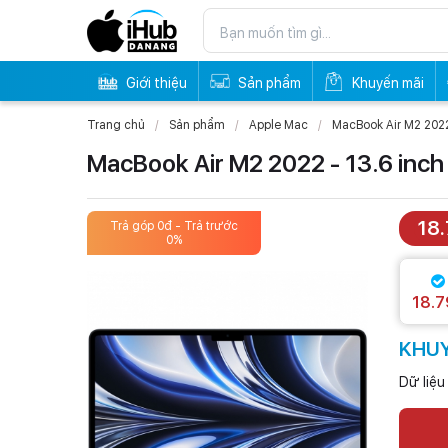
Giới thiệu
Sản phẩm
Khuyến mãi
Trang chủ
Sản phẩm
Apple Mac
MacBook Air M2 2022 
MacBook Air M2 2022 - 13.6 inc
18
Trả góp 0đ - Trả trước
Trả góp 
0%
18.7
KHUY
Dữ liệ