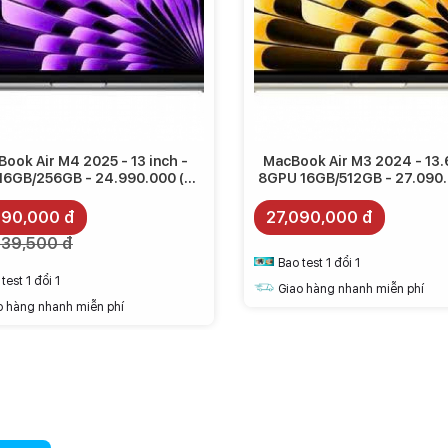
ook Air M4 2025 - 13 inch -
MacBook Air M3 2024 - 13.6
16GB/256GB - 24.990.000 (BH
8GPU 16GB/512GB - 27.090.
Chính Hãng)
Chính Hãng)
990,000 đ
27,090,000 đ
239,500 đ
g vô cùng mạnh mẽ. Bạn có thể thoải mái hiện nhiều tác vụ
Bao test 1 đổi 1
ề gặp bất kỳ khó khăn nào. Đồng thời hiệu suất mà chúng
test 1 đổi 1
hơn.
Giao hàng nhanh miễn phí
o hàng nhanh miễn phí
 giúp giao diện được nâng cấp, tối giản hoá biểu tượng, đồng
p nhanh được trở nên dễ dàng.
bị khác trong hệ sinh thái Apple
o chipset, người dùng dễ dàng sáng tạo hơn trong công việc.
 ra chỉ trong tích tắc, bao gồm Microsoft 365 và nhiều ứng