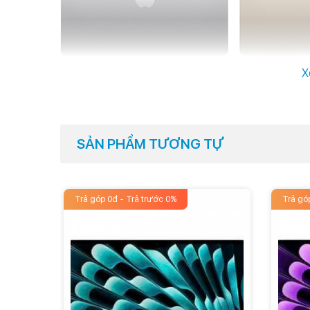
Trên Macbook Air 2022 này, Apple sẽ trang bị cho máy 
X
màu. Bên cạnh đó là độ sáng 500 nits, dải màu rộng P
Nhờ vậy mà hình ảnh hiển thị sống động, rực rỡ, độ tư
đánh giá là màn hình lớn và sáng nhất so với các thế 
SẢN PHẨM TƯƠNG TỰ
Hiệu năng cực khủng với chip M2
Macbook Air 2022 mang đến sự khác biệt về hiệu năng kh
độ và hiệu suất năng lượng cao hơn so với thế hệ M1,
Trả góp 0đ - Trả trước 0%
Trả gó
việc.