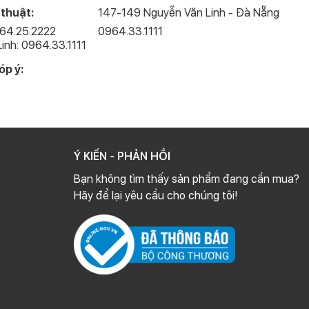
 thuật:
147-149 Nguyễn Văn Linh - Đà Nẵng
minh
964.25.2222
0964.33.1111
inh: 0964.33.1111
iúp Macbook Air 2022 tiết kiệm năng lượng một cách tối đa.
nhạc, giải trí hoặc làm việc trong cả ngày dài mà không lo hết
óp ý:
Ý KIẾN - PHẢN HỒI
Bạn không tìm thấy sản phẩm đang cần mua?
Hãy để lại yêu cầu cho chúng tôi!