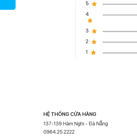
5
4
3
2
1
HỆ THỐNG CỬA HÀNG
137-139 Hàm Nghi - Đà Nẵng
uộc gọi iPhone, kết nối iPad như màn hình hiển thị thứ hai và
0964.25.2222