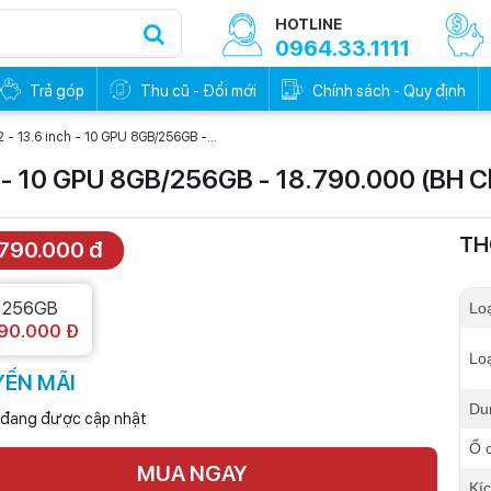
HOTLINE
0964.33.1111
Trả góp
Thu cũ - Đổi mới
Chính sách - Quy định
- 13.6 inch - 10 GPU 8GB/256GB -...
h - 10 GPU 8GB/256GB - 18.790.000 (BH C
TH
.790.000 đ
0đ - Trả trước
Trả góp 0đ - Trả trước
0%
0%
256GB
Lo
90.000 Đ
Lo
ẾN MÃI
Du
u đang được cập nhật
Ổ 
MUA NGAY
Kí