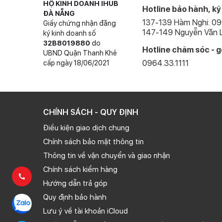
mở khoá Macbook bằng Apple Watch.
HỘ KINH DOANH IHUB
Hotline bảo hành, kỹ
ĐÀ NẴNG
Dung lượng pin lớn, hệ thống tản nhiệt thông 
137-139 Hàm Nghi: 0
Giấy chứng nhận đăng
147-149 Nguyễn Văn L
ký kinh doanh số
Nhờ được trang bị bộ vi xử lý mới vô cùng độc đáo g
32B8019880
do
Với trang bị viên pin lớn, bạn thoải mái lướt web, nghe 
Hotline chăm sóc - g
UBND Quận Thanh Khê
pin.
0964.33.1111
cấp ngày 18/06/2021
CHÍNH SÁCH - QUY ĐỊNH
Điều kiện giao dịch chung
Chính sách bảo mật thông tin
Thông tin về vận chuyển và giao nhận
Chính sách kiểm hàng
Hướng dẫn trả góp
Quy định bảo hành
Lưu ý về tài khoản iCloud