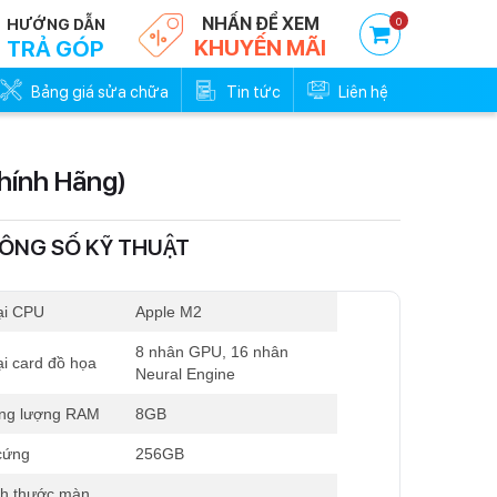
NHẤN ĐỂ XEM
0
HƯỚNG DẪN
KHUYẾN MÃI
TRẢ GÓP
Bảng giá sửa chữa
Tin tức
Liên hệ
hính Hãng)
ÔNG SỐ KỸ THUẬT
Trả góp 0đ - Trả trước
0%
ại CPU
Apple M2
8 nhân GPU, 16 nhân
ại card đồ họa
Neural Engine
ng lượng RAM
8GB
cứng
256GB
ch thước màn