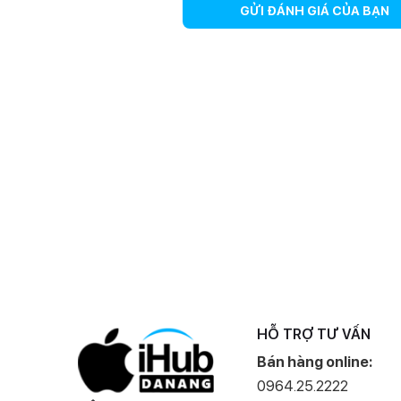
dụng iOS khác.
GỬI ĐÁNH GIÁ CỦA BẠN
HỖ TRỢ TƯ VẤN
Bán hàng online:
Đặc biệt, thiết bị còn có tính năng thực hiện và nhận c
0964.25.2222