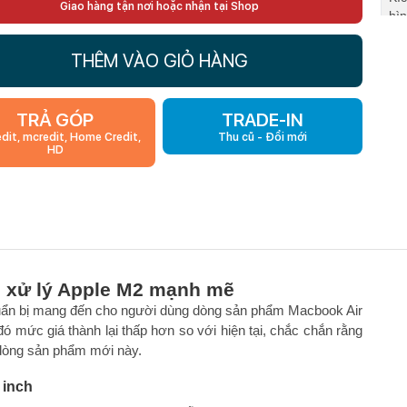
Giao hàng tận nơi hoặc nhận tại Shop
hì
Độ
THÊM VÀO GIỎ HÀNG
hì
Cổn
TRẢ GÓP
TRADE-IN
edit, mcredit, Home Credit,
Thu cũ - Đổi mới
Hệ
HD
Pin
Tr
Cô
hì
i xử lý Apple M2 mạnh mẽ
Blu
huẩn bị mang đến cho người dùng dòng sản phẩm Macbook Air
 mức giá thành lại thấp hơn so với hiện tại, chắc chắn rằng
 dòng sản phẩm mới này.
6 inch