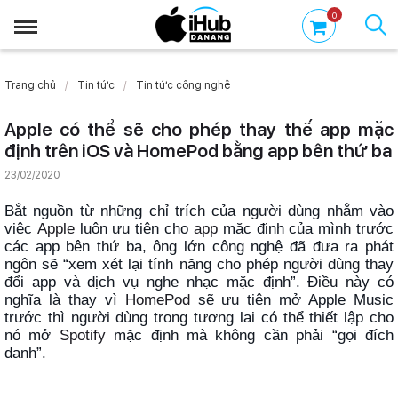
0
Trang chủ
Tin tức
Tin tức công nghệ
Apple có thể sẽ cho phép thay thế app mặc
định trên iOS và HomePod bằng app bên thứ ba
23/02/2020
Bắt nguồn từ những chỉ trích của người dùng nhắm vào
việc
Apple
luôn ưu tiên cho
app
mặc định của mình trước
các app bên thứ ba, ông lớn công nghệ đã đưa ra phát
ngôn sẽ “xem xét lại tính năng cho phép người dùng thay
đổi app và dịch vụ nghe nhạc mặc định”. Điều này có
nghĩa là thay vì
HomePod
sẽ ưu tiên mở Apple Music
trước thì người dùng trong tương lai có thể thiết lập cho
nó mở
Spotify
mặc định mà không cần phải “gọi đích
danh”.