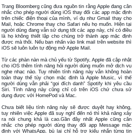
Trang Bloomberg cũng đưa nguồn tin rằng Apple đang cân
nhắc cho phép người dùng
iOS
thay đổi các app mặc định
trên chiếc điện thoại của mình, ví dụ như Gmail thay cho
Mail, hoặc Chrome thay cho Safari nếu họ muốn. Hiện tại
người dùng đang vẫn sử dụng tốt các app này, chỉ có điều
là họ không thiết lập cho chúng trở thành app mặc định
được mà thôi. Nếu bạn nhấn vào link mail trên website thì
iOS sẽ luôn luôn tự động mở Apple Mail.
Từ các phàn nàn mà chủ yếu từ Spotify, Apple đã cập nhật
cho iOS thêm tính năng hỏi người dùng muốn mở dịch vụ
nghe nhạc nào. Tuy nhiên tính năng này vẫn không hoàn
toàn thay thế tùy chọn mặc định là Apple Music, vì thế
người dùng vẫn phải “gọi đích danh” Spotify khi yêu cầu
Siri. Tính năng này cũng chỉ có trên iOS chứ chưa sử
dụng được với HomePod và Mac.
Chưa biết liệu tính năng này sẽ được duyệt hay không,
tuy nhiên việc Apple đã suy nghĩ đến nó thì khả năng xảy
ra nói chung khá là cao.Gần đây nhất Apple cũng cân
nhắc cho phép người dùng thay đổi app Message mặc
định với WhatsApp, bù lại chỉ hỗ trợ kiểu nhắn từng tin