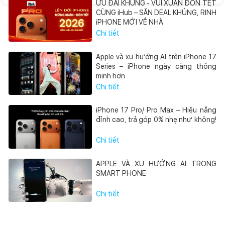
ƯU ĐÃI KHỦNG - VUI XUÂN ĐÓN TẾT
CÙNG iHub – SĂN DEAL KHỦNG, RINH
iPHONE MỚI VỀ NHÀ
Chi tiết
Apple và xu hướng AI trên iPhone 17
Series – iPhone ngày càng thông
minh hơn
Chi tiết
iPhone 17 Pro/ Pro Max – Hiệu năng
đỉnh cao, trả góp 0% nhẹ như không!
Chi tiết
APPLE VÀ XU HƯỚNG AI TRONG
SMART PHONE
Chi tiết