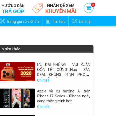
NHẤN ĐỂ XEM
0
HƯỚNG DẪN
KHUYẾN MÃI
TRẢ GÓP
Bảng giá sửa chữa
Tin tức
Liên hệ
in tức khác
ƯU ĐÃI KHỦNG - VUI XUÂN
ĐÓN TẾT CÙNG iHub – SĂN
DEAL KHỦNG, RINH iPHONE
MỚI VỀ NHÀ
Chi tiết
Apple và xu hướng AI trên
iPhone 17 Series – iPhone ngày
càng thông minh hơn
Chi tiết