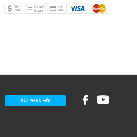
GỬI PHẢN HỒI