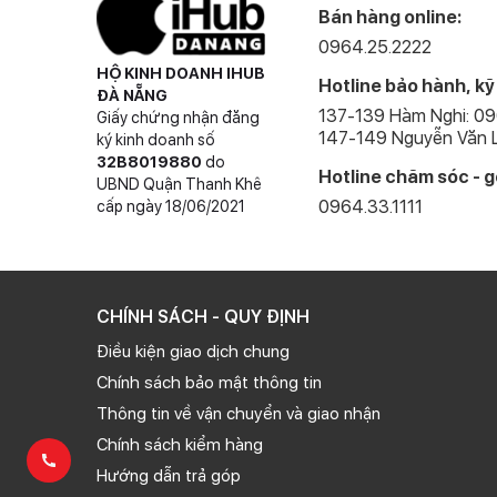
Bán hàng online:
0964.25.2222
HỘ KINH DOANH IHUB
Hotline bảo hành, kỹ
ĐÀ NẴNG
137-139 Hàm Nghi: 0
Giấy chứng nhận đăng
147-149 Nguyễn Văn L
ký kinh doanh số
32B8019880
do
Hotline chăm sóc - g
UBND Quận Thanh Khê
0964.33.1111
cấp ngày 18/06/2021
CHÍNH SÁCH - QUY ĐỊNH
Điều kiện giao dịch chung
Chính sách bảo mật thông tin
Thông tin về vận chuyển và giao nhận
Chính sách kiểm hàng
Hướng dẫn trả góp