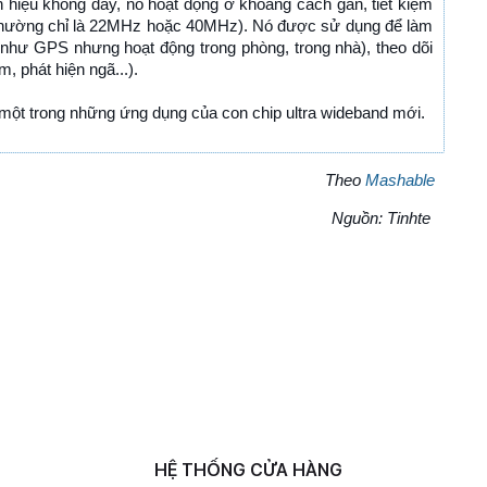
n hiệu không dây, nó hoạt động ở khoảng cách gần, tiết kiệm
i thường chỉ là 22MHz hoặc 40MHz). Nó được sử dụng để làm
 như GPS nhưng hoạt động trong phòng, trong nhà), theo dõi
m, phát hiện ngã...).
là một trong những ứng dụng của con chip ultra wideband mới.
Theo
Mashable
Nguồn: Tinhte
HỆ THỐNG CỬA HÀNG