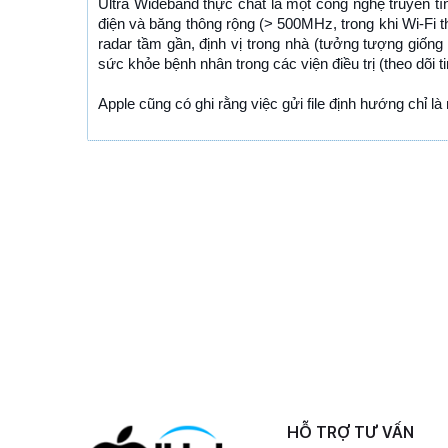
Ultra Wideband thực chất là một công nghệ truyền tí
điện và băng thông rộng (> 500MHz, trong khi Wi-F
radar tầm gần, định vị trong nhà (tưởng tượng giống
sức khỏe bệnh nhân trong các viện điều trị (theo dõi ti
Apple cũng có ghi rằng việc gửi file định hướng chỉ 
HỖ TRỢ TƯ VẤN