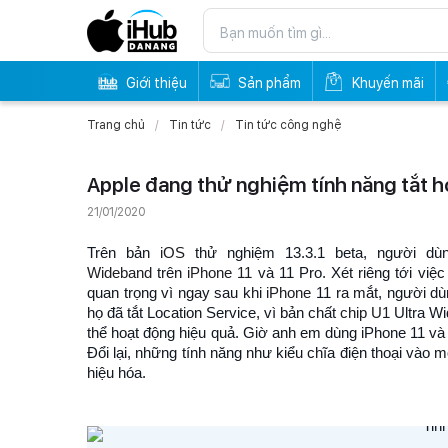
Giới thiệu
Sản phẩm
Khuyến mãi
Trang chủ
Tin tức
Tin tức công nghệ
Apple đang thử nghiệm tính năng tắt ho
21/01/2020
Trên bản
iOS
thử nghiệm 13.3.1 beta, người dù
Wideband
trên
iPhone 11
và 11 Pro. Xét riêng tới việ
quan trọng vì ngay sau khi
iPhone
11 ra mắt, người dùn
họ đã tắt Location Service, vì bản chất
chip U1
Ultra Wi
thể hoạt động hiệu quả. Giờ anh em dùng iPhone 11 và 
Đổi lại, những tính năng như kiểu chĩa điện thoại vào m
hiệu hóa.