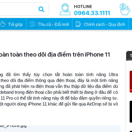
HOTLINE
0964.33.1111
Trả góp
Thu cũ - Đổi mới
Chính sách - Quy định
àn toàn theo dõi địa điểm trên iPhone 11
T
ng đã tìm thấy tùy chọn tắt hoàn toàn tính năng
Ultra
c
theo dõi địa điểm
thông qua điện thoại, đây là một tính năng
g đã phát hiện ra điện thoại vẫn thu thập dữ liệu địa điểm dù
deband trong điện thoại cần phải biết thiết bị đang ở đâu để có
11 Pro có thể tắt tính năng này đi để bảo đảm
quyền riêng tư
.
ột người dùng iPhone 11 khác để gửi file qua AirDrop sẽ bị vô