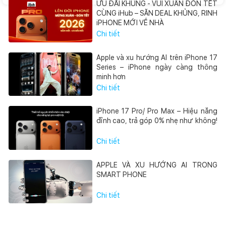
ƯU ĐÃI KHỦNG - VUI XUÂN ĐÓN TẾT
CÙNG iHub – SĂN DEAL KHỦNG, RINH
iPHONE MỚI VỀ NHÀ
Chi tiết
Apple và xu hướng AI trên iPhone 17
Series – iPhone ngày càng thông
minh hơn
Chi tiết
iPhone 17 Pro/ Pro Max – Hiệu năng
đỉnh cao, trả góp 0% nhẹ như không!
Chi tiết
APPLE VÀ XU HƯỚNG AI TRONG
SMART PHONE
Chi tiết