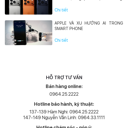
Chi tiết
APPLE VÀ XU HƯỚNG AI TRONG
SMART PHONE
Chi tiết
HỖ TRỢ TƯ VẤN
Bán hàng online:
0964.25.2222
Hotline bảo hành, kỹ thuật:
137-139 Hàm Nghi: 0964.25.2222
147-149 Nguyễn Văn Linh: 0964.33.1111
Hotline chăm sóc - góp ý: