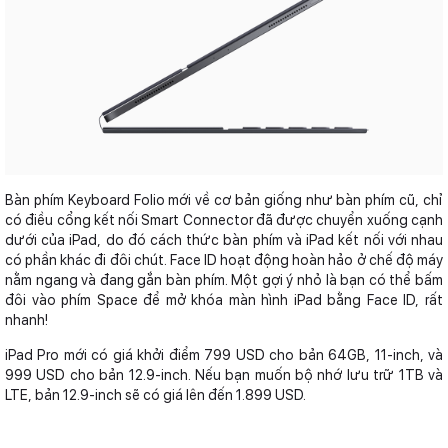
Bàn phím Keyboard Folio mới về cơ bản giống như bàn phím cũ, chỉ
có điều cổng kết nối Smart Connector đã được chuyển xuống cạnh
dưới của iPad, do đó cách thức bàn phím và iPad kết nối với nhau
có phần khác đi đôi chút. Face ID hoạt động hoàn hảo ở chế độ máy
nằm ngang và đang gắn bàn phím. Một gợi ý nhỏ là bạn có thể bấm
đôi vào phím Space để mở khóa màn hình iPad bằng Face ID, rất
nhanh!
iPad Pro mới có giá khởi điểm 799 USD cho bản 64GB, 11-inch, và
999 USD cho bản 12.9-inch. Nếu bạn muốn bộ nhớ lưu trữ 1TB và
LTE, bản 12.9-inch sẽ có giá lên đến 1.899 USD.