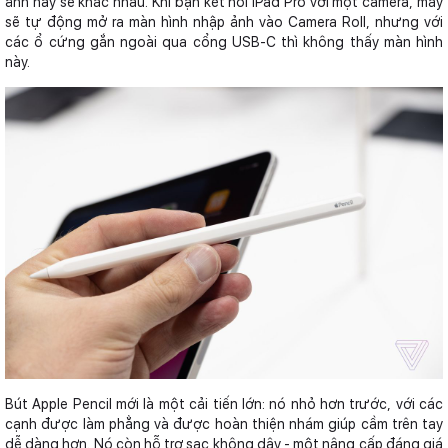
ảnh này sẽ khác nhau. Khi bạn kết nối iPad Pro với một camera, máy
sẽ tự động mở ra màn hình nhập ảnh vào Camera Roll, nhưng với
các ổ cứng gắn ngoài qua cổng USB-C thì không thấy màn hình
này.
Bút Apple Pencil mới là một cải tiến lớn: nó nhỏ hơn trước, với các
cạnh được làm phẳng và được hoàn thiện nhám giúp cầm trên tay
dễ dàng hơn. Nó còn hỗ trợ sạc không dây - một nâng cấp đáng giá