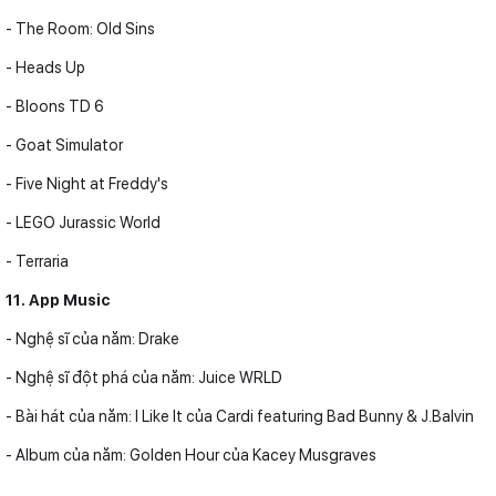
- The Room: Old Sins
- Heads Up
- Bloons TD 6
- Goat Simulator
- Five Night at Freddy's
- LEGO Jurassic World
- Terraria
11. App Music
- Nghệ sĩ của năm: Drake
- Nghệ sĩ đột phá của năm: Juice WRLD
- Bài hát của năm: I Like It của Cardi featuring Bad Bunny & J.Balvin
- Album của năm: Golden Hour của Kacey Musgraves