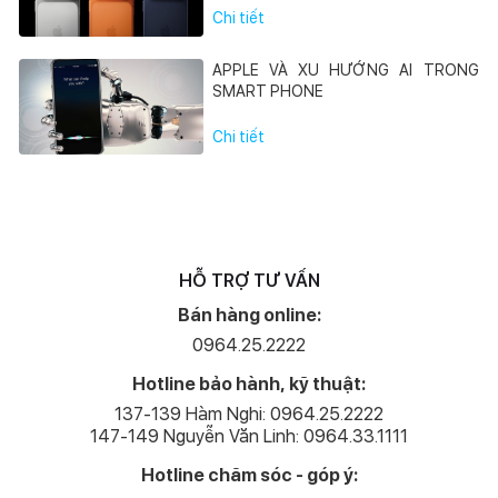
Chi tiết
APPLE VÀ XU HƯỚNG AI TRONG
SMART PHONE
Chi tiết
HỖ TRỢ TƯ VẤN
Bán hàng online:
0964.25.2222
Hotline bảo hành, kỹ thuật:
137-139 Hàm Nghi: 0964.25.2222
147-149 Nguyễn Văn Linh: 0964.33.1111
Hotline chăm sóc - góp ý: