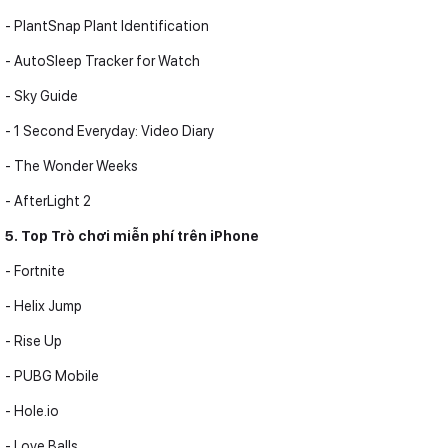
- PlantSnap Plant Identification
- AutoSleep Tracker for Watch
- Sky Guide
- 1 Second Everyday: Video Diary
- The Wonder Weeks
- AfterLight 2
5. Top Trò chơi miễn phí trên iPhone
- Fortnite
- Helix Jump
- Rise Up
- PUBG Mobile
- Hole.io
- Love Balls