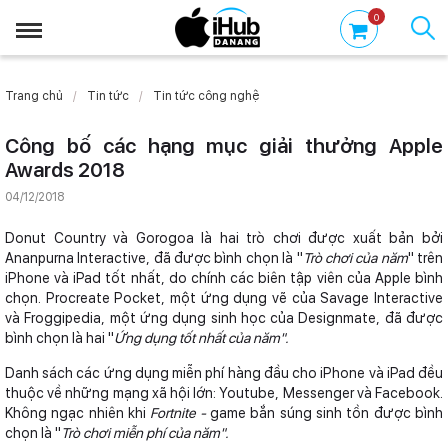
0
Trang chủ
Tin tức
Tin tức công nghệ
Công bố các hạng mục giải thưởng Apple
Awards 2018
04/12/2018
Donut Country và Gorogoa là hai trò chơi được xuất bản bởi
Ananpurna Interactive, đã được bình chọn là "
T
rò chơi của năm
" trên
iPhone và iPad tốt nhất, do chính các biên tập viên của Apple bình
chọn. Procreate Pocket, một ứng dụng vẽ của Savage Interactive
và Froggipedia, một ứng dụng sinh học của Designmate, đã được
bình chọn là hai "
Ứng dụng tốt nhất của năm".
Danh sách các ứng dụng miễn phí hàng đầu cho iPhone và iPad đều
thuộc về những mạng xã hội lớn: Youtube, Messenger và Facebook.
Không ngạc nhiên khi
Fortnite -
game bắn súng sinh tồn được bình
chọn là "
Trò chơi miễn phí của năm".