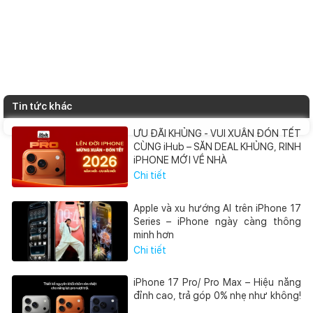
Tin tức khác
ƯU ĐÃI KHỦNG - VUI XUÂN ĐÓN TẾT
CÙNG iHub – SĂN DEAL KHỦNG, RINH
iPHONE MỚI VỀ NHÀ
Chi tiết
Apple và xu hướng AI trên iPhone 17
Series – iPhone ngày càng thông
minh hơn
Chi tiết
iPhone 17 Pro/ Pro Max – Hiệu năng
đỉnh cao, trả góp 0% nhẹ như không!