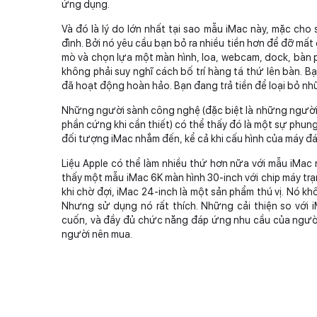
ứng dụng.
Và đó là lý do lớn nhất tại sao mẫu iMac này, mặc cho
đình. Bởi nó yêu cầu bạn bỏ ra nhiều tiền hơn để đỡ m
mò và chọn lựa một màn hình, loa, webcam, dock, bàn p
không phải suy nghĩ cách bố trí hàng tá thứ lên bàn. Bạ
đã hoạt động hoàn hảo. Bạn đang trả tiền để loại bỏ nh
Những người sành công nghệ (đặc biệt là những người 
phần cứng khi cần thiết) có thể thấy đó là một sự phung
đối tượng iMac nhắm đến, kể cả khi cấu hình của máy 
Liệu Apple có thể làm nhiều thứ hơn nữa với mẫu iMac
thấy một mẫu iMac 6K màn hình 30-inch với chip máy trạm
khi chờ đợi, iMac 24-inch là một sản phẩm thú vị. Nó kh
Nhưng sử dụng nó rất thích. Những cải thiện so với i
cuốn, và đầy đủ chức năng đáp ứng nhu cầu của người 
người nên mua.