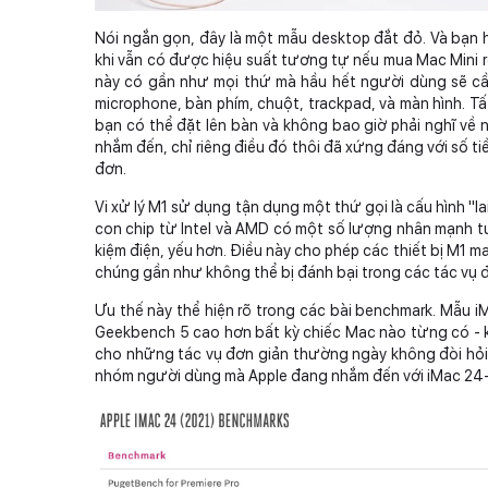
Nói ngắn gọn, đây là một mẫu desktop đắt đỏ. Và bạn ho
khi vẫn có được hiệu suất tương tự nếu mua Mac Mini 
này có gần như mọi thứ mà hầu hết người dùng sẽ cần
microphone, bàn phím, chuột, trackpad, và màn hình. Tấ
bạn có thể đặt lên bàn và không bao giờ phải nghĩ về 
nhắm đến, chỉ riêng điều đó thôi đã xứng đáng với số tiề
đơn.
Vi xử lý M1 sử dụng tận dụng một thứ gọi là cấu hình "la
con chip từ Intel và AMD có một số lượng nhân mạnh t
kiệm điện, yếu hơn. Điều này cho phép các thiết bị M1 ma
chúng gần như không thể bị đánh bại trong các tác vụ 
Ưu thế này thể hiện rõ trong các bài benchmark. Mẫu
Geekbench 5 cao hơn bất kỳ chiếc Mac nào từng có - kể
cho những tác vụ đơn giản thường ngày không đòi hỏi
nhóm người dùng mà Apple đang nhắm đến với iMac 24-i