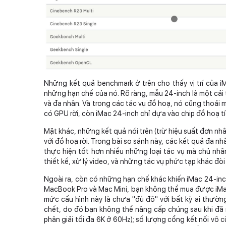
Những kết quả benchmark ở trên cho thấy vị trí của i
những hạn chế của nó. Rõ ràng, mẫu 24-inch là một cải 
và đa nhân. Và trong các tác vụ đồ hoạ, nó cũng thoải má
có GPU rời, còn iMac 24-inch chỉ dựa vào chip đồ hoạ tí
Mặt khác, những kết quả nói trên (trừ hiệu suất đơn nh
với đồ hoạ rời. Trong bài so sánh này, các kết quả đa n
thực hiện tốt hơn nhiều những loại tác vụ mà chủ nh
thiết kế, xử lý video, và những tác vụ phức tạp khác đòi
Ngoài ra, còn có những hạn chế khác khiến iMac 24-i
MacBook Pro và Mac Mini, bạn không thể mua được iMac
mức cấu hình này là chưa "đủ đô" với bất kỳ ai thườ
chết, do đó bạn không thể nâng cấp chúng sau khi đã 
phân giải tối đa 6K ở 60Hz); số lượng cổng kết nối vô c