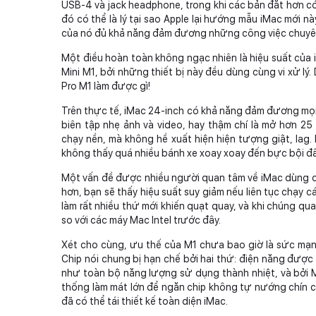
USB-4 và jack headphone, trong khi các bản đắt hơn có
đó có thể là lý tại sao Apple lại hướng mẫu iMac mới nà
của nó đủ khả năng đảm đương những công việc chuyên
Một điều hoàn toàn không ngạc nhiên là hiệu suất củ
Mini M1, bởi những thiết bị này đều dùng cùng vi xử l
Pro M1 làm được gì!
Trên thực tế, iMac 24-inch có khả năng đảm đương mọi
biên tập nhẹ ảnh và video, hay thậm chí là mở hơn 
chạy nền, mà không hề xuất hiện hiện tượng giật, lag
không thấy quá nhiều bánh xe xoay xoay đến bực bội đ
Một vấn đề được nhiều người quan tâm về iMac dùng c
hơn, bạn sẽ thấy hiệu suất suy giảm nếu liên tục chạy c
làm rất nhiều thứ mới khiến quạt quay, và khi chúng qua
so với các máy Mac Intel trước đây.
Xét cho cùng, ưu thế của M1 chưa bao giờ là sức mạnh
Chip nói chung bị hạn chế bởi hai thứ: điện năng đượ
như toàn bộ năng lượng sử dụng thành nhiệt, và bởi M
thống làm mát lớn để ngăn chip không tự nướng chín ch
đã có thể tái thiết kế toàn diện iMac.