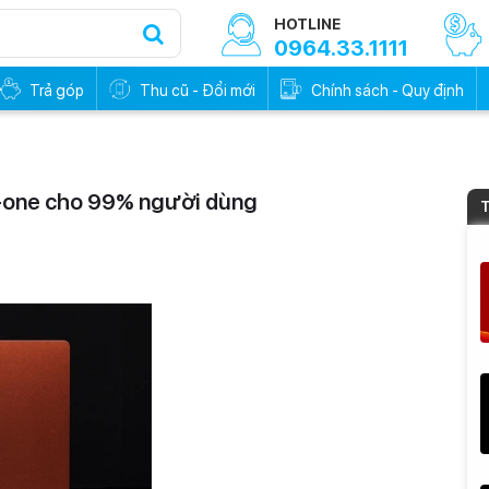
HOTLINE
0964.33.1111
Trả góp
Thu cũ - Đổi mới
Chính sách - Quy định
in-one cho 99% người dùng
T