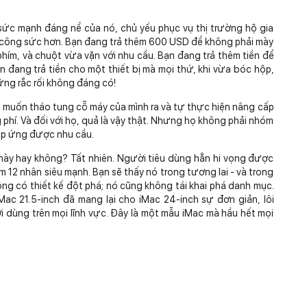
 sức mạnh đáng nể của nó, chủ yếu phục vụ thị trường hộ gia
ất công sức hơn. Bạn đang trả thêm 600 USD để không phải mày
hím, và chuột vừa vặn với nhu cầu. Bạn đang trả thêm tiền để
n đang trả tiền cho một thiết bị mà mọi thứ, khi vừa bóc hộp,
ững rắc rối không đáng có!
muốn tháo tung cỗ máy của mình ra và tự thực hiện nâng cấp
 phí. Và đối với họ, quả là vậy thật. Nhưng họ không phải nhóm
đáp ứng được nhu cầu.
 này hay không? Tất nhiên. Người tiêu dùng hẳn hi vọng được
 12 nhân siêu mạnh. Bạn sẽ thấy nó trong tương lai - và trong
ông có thiết kế đột phá; nó cũng không tái khai phá danh mục.
Mac 21.5-inch đã mang lại cho iMac 24-inch sự đơn giản, lôi
dùng trên mọi lĩnh vực. Đây là một mẫu iMac mà hầu hết mọi