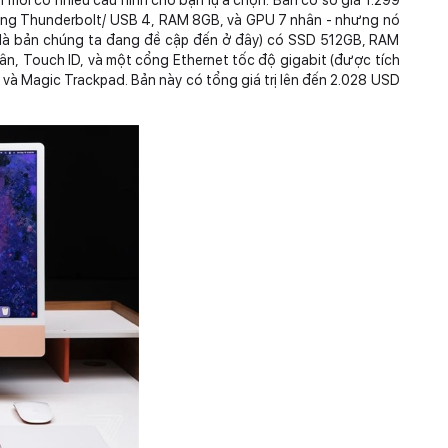
cổng Thunderbolt/ USB 4, RAM 8GB, và GPU 7 nhân - nhưng nó
(là bản chúng ta đang đề cập đến ở đây) có SSD 512GB, RAM
n, Touch ID, và một cổng Ethernet tốc độ gigabit (được tích
 và Magic Trackpad. Bản này có tổng giá trị lên đến 2.028 USD