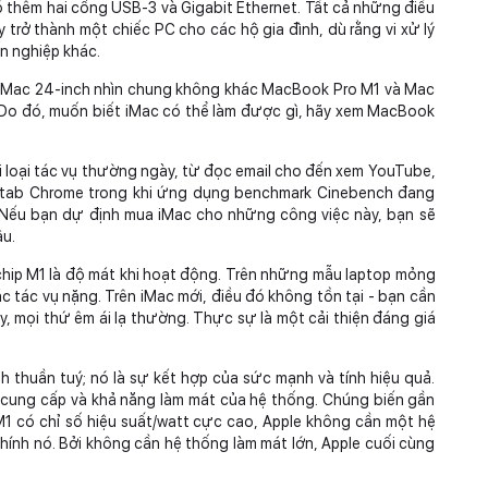
 thêm hai cổng USB-3 và Gigabit Ethernet. Tất cả những điều
y trở thành một chiếc PC cho các hộ gia đình, dù rằng vi xử lý
 nghiệp khác.
a iMac 24-inch nhìn chung không khác MacBook Pro M1 và Mac
ý. Do đó, muốn biết iMac có thể làm được gì, hãy xem MacBook
 loại tác vụ thường ngày, từ đọc email cho đến xem YouTube,
25 tab Chrome trong khi ứng dụng benchmark Cinebench đang
. Nếu bạn dự định mua iMac cho những công việc này, bạn sẽ
âu.
hip M1 là độ mát khi hoạt động. Trên những mẫu laptop mỏng
ác tác vụ nặng. Trên iMac mới, điều đó không tồn tại - bạn cần
y, mọi thứ êm ái lạ thường. Thực sự là một cải thiện đáng giá
 thuần tuý; nó là sự kết hợp của sức mạnh và tính hiệu quả.
c cung cấp và khả năng làm mát của hệ thống. Chúng biến gần
1 có chỉ số hiệu suất/watt cực cao, Apple không cần một hệ
ính nó. Bởi không cần hệ thống làm mát lớn, Apple cuối cùng