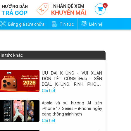
NHẤN ĐỂ XEM
0
HƯỚNG DẪN
KHUYẾN MÃI
TRẢ GÓP
Bảng giá sửa chữa
Tin tức
Liên hệ
in tức khác
ƯU ĐÃI KHỦNG - VUI XUÂN
ĐÓN TẾT CÙNG iHub – SĂN
DEAL KHỦNG, RINH iPHONE
MỚI VỀ NHÀ
Chi tiết
Apple và xu hướng AI trên
iPhone 17 Series – iPhone ngày
càng thông minh hơn
Chi tiết