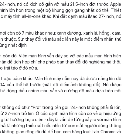
4-inch, nó có kích cỡ gần với mẫu 21.5-inch đời trước. Apple
ình lớn hơn trong một bộ khung gọn gàng nhất có thể. Thiết
c máy tính all-in-one khác. Khi đặt cạnh mẫu iMac 27-inch, nó
 mới còn có 7 màu khác nhau: xanh dương, xanh lá, hồng, cam,
en thuộc. Sự thay đổi về màu sắc lần này là một điểm nhấn thú
ùng nhất định.
 còn đó. Viền màn hình vẫn dày so với các mẫu màn hình hiện
hân đế tích hợp chỉ cho phép bạn thay đổi độ nghiêng mà thôi.
 trái táo ở đó nữa.
y hoặc cách khác. Màn hình máy năm nay đã được nâng lên độ
304 của thế hệ trước (mật độ điểm ảnh không đổi). Nó được
g tự động điều chỉnh màu sắc và cường độ màu dựa trên môi
không có chữ "Pro" trong tên gọi. 24-inch không phải là lớn;
ừ 27-inch trở lên. Ở các cạnh màn hình còn có vẻ bị hiệu ứng
ng từ hướng trực diện - đây là vấn đề từng xảy ra với màn hình
 phải là những thiếu sót nếu nhìn từ con mắt người dùng thông
ó không gian rộng rãi đủ để bạn xem hàng loạt tab Chrome và