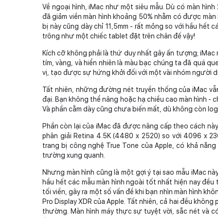
Về ngoại hình, iMac như một siêu mẫu. Dù có màn hình 2
đã giảm viền màn hình khoảng 50% nhằm có được màn h
bị này cũng dày chỉ 11,5mm - rất mỏng so với hầu hết cá
trông như một chiếc tablet đặt trên chân đế vậy!
Kích cỡ không phải là thứ duy nhất gây ấn tượng; iMac
tím, vàng, và hiển nhiên là màu bạc chúng ta đã quá qu
vị, tạo được sự hứng khởi đối với một vài nhóm người d
Tất nhiên, những đường nét truyền thống của iMac vẫn
đại. Bạn không thể nâng hoặc hạ chiều cao màn hình - c
Và phần cằm dày cũng chưa biến mất, dù không còn logo
Phần còn lại của iMac đã được nâng cấp theo cách nà
phân giải Retina 4.5K (4480 x 2520) so với 4096 x 2
trang bị công nghệ True Tone của Apple, có khả năn
trường xung quanh.
Nhưng màn hình cũng là một gợi ý tại sao mẫu iMac này 
hầu hết các mẫu màn hình ngoài tốt nhất hiện nay đều t
tối viền, gây ra một số vấn đề khi bạn nhìn màn hình khô
Pro Display XDR của Apple. Tất nhiên, cả hai đều không
thường. Màn hình máy thực sự tuyệt vời, sắc nét và c