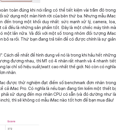
àn toàn đúng khi nói rằng có thể tiết kiệm vài trăm đô trong
rồi sử dụng một màn hình rời của bên thứ ba. Nhưng mẫu iMac
 đến trong một khối duy nhất: sức mạnh xử lý, camera, loa,
t cả đều là những sản phẩm tốt. Đây là một chiếc máy tính mà
nó một lần nữa. Và đối với một số trong nhóm đối tượng iMac
n bỏ ra rồi. Thứ bạn đang trả tiền để có được chính là sự giản
i". Cách dễ nhất để hình dung về nó là trong khi hầu hết những
ương đương nhau, thì M1 có 4 nhân rất nhanh và 4 nhanh tiết
ng lại chỉ số hiệu suất/watt cao nhất thế giới. Nó còn có nghĩa
đơn nhân.
 iMac được thử nghiệm đạt điểm số benchmark đơn nhân trong
 cả iMac Pro. Có nghĩa là nếu bạn đang tìm kiếm một thiết bị
 phải sử dụng đến mọi nhân CPU có sẵn (và đó dường như là
nch), thì sẽ không có mẫu iMac nào tốt hơn để bạn mua đâu!