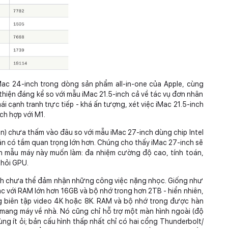
Mac 24-inch trong dòng sản phẩm all-in-one của Apple, cùng
thiện đáng kể so với mẫu iMac 21.5-inch cả về tác vụ đơn nhân
i cạnh tranh trực tiếp - khá ấn tượng, xét việc iMac 21.5-inch
ch hợp với M1.
ân) chưa thấm vào đâu so với mẫu iMac 27-inch dùng chip Intel
hân có tầm quan trọng lớn hơn. Chúng cho thấy iMac 27-inch sẽ
ân mẫu máy này muốn làm: đa nhiệm cường độ cao, tính toán,
 hỏi GPU.
nch chưa thể đảm nhận những công việc nặng nhọc. Giống như
 với RAM lớn hơn 16GB và bộ nhớ trong hơn 2TB - hiển nhiên,
ng biên tập video 4K hoặc 8K. RAM và bộ nhớ trong được hàn
mang máy về nhà. Nó cũng chỉ hỗ trợ một màn hình ngoài (độ
ùng ít ỏi; bản cấu hình thấp nhất chỉ có hai cổng Thunderbolt/