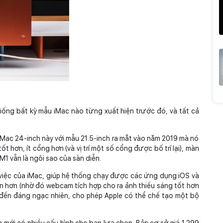
ng bất kỳ mẫu iMac nào từng xuất hiện trước đó, và tất cả
iMac 24-inch này với mẫu 21.5-inch ra mắt vào năm 2019 mà nó
ốt hơn, ít cổng hơn (và vị trí một số cổng được bố trí lại), màn
1 vẫn là ngôi sao của sàn diễn.
m việc của iMac, giúp hệ thống chạy được các ứng dụng iOS và
iến hơn (nhờ đó webcam tích hợp cho ra ảnh thiếu sáng tốt hơn
 đến đáng ngạc nhiên, cho phép Apple có thể chế tạo một bộ
 mới có nhiều cấu hình cho bạn lựa chọn. Bản cơ sở giá 1.299