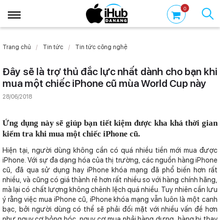
0
Trang chủ
Tin tức
Tin tức công nghệ
Đây sẽ là trợ thủ đắc lực nhất dành cho bạn khi
mua một chiếc iPhone cũ mùa World Cup này
28/06/2018
Ứng dụng này sẽ giúp bạn tiết kiệm được kha khá thời gian
kiểm tra khi mua một chiếc iPhone cũ.
Hiện tại, người dùng không cần có quá nhiều tiền mới mua được
iPhone. Với sự đa dạng hóa của thị trường, các nguồn hàng iPhone
cũ, đã qua sử dụng hay iPhone khóa mạng đã phổ biến hơn rất
nhiều, và cũng có giá thành rẻ hơn rất nhiều so với hàng chính hãng,
mà lại có chất lượng không chênh lệch quá nhiều. Tuy nhiên cần lưu
ý rằng việc mua iPhone cũ, iPhone khóa mạng vẫn luôn là một canh
bạc, bởi người dùng có thể sẽ phải đối mặt với nhiều vấn đề hơn
như nguy cơ hỏng hóc, nguy cơ mua phải hàng dựng, hàng bị thay