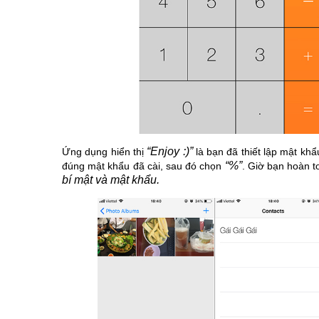
“Enjoy :)”
Ứng dụng hiển thị
là bạn đã thiết lập mật kh
“%”
đúng mật khẩu đã cài, sau đó chọn
. Giờ bạn hoàn t
bí mật và mật khẩu.