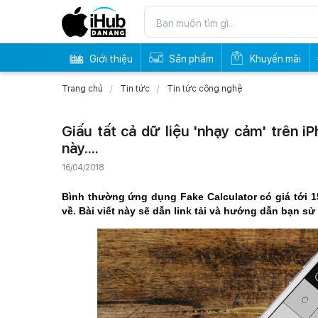
Giới thiệu
Sản phẩm
Khuyến mãi
Trang chủ
Tin tức
Tin tức công nghệ
Giấu tất cả dữ liệu 'nhạy cảm' trên i
này....
16/04/2018
Bình thường ứng dụng Fake Calculator có giá tới 
về. Bài viết này sẽ dẫn link tải và hướng dẫn bạn sử