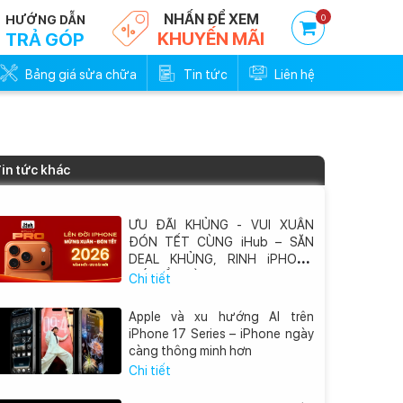
NHẤN ĐỂ XEM
0
HƯỚNG DẪN
KHUYẾN MÃI
TRẢ GÓP
Bảng giá sửa chữa
Tin tức
Liên hệ
in tức khác
ƯU ĐÃI KHỦNG - VUI XUÂN
ĐÓN TẾT CÙNG iHub – SĂN
DEAL KHỦNG, RINH iPHONE
MỚI VỀ NHÀ
Chi tiết
Apple và xu hướng AI trên
iPhone 17 Series – iPhone ngày
càng thông minh hơn
Chi tiết