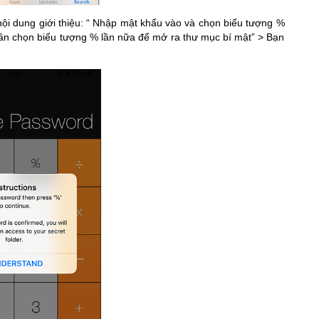
ội dung giới thiệu: “ Nhập mật khẩu vào và chọn biểu tượng %
 cần chọn biểu tượng % lần nữa để mở ra thư mục bí mật” > Bạn