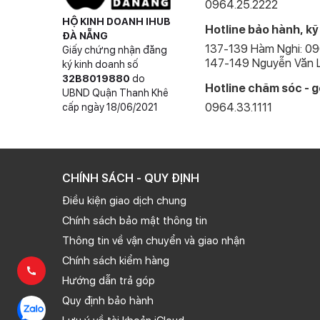
0964.25.2222
HỘ KINH DOANH IHUB
Hotline bảo hành, kỹ
ĐÀ NẴNG
137-139 Hàm Nghi: 0
Giấy chứng nhận đăng
147-149 Nguyễn Văn L
ký kinh doanh số
32B8019880
do
Hotline chăm sóc - g
UBND Quận Thanh Khê
0964.33.1111
cấp ngày 18/06/2021
CHÍNH SÁCH - QUY ĐỊNH
Điều kiện giao dịch chung
Chính sách bảo mật thông tin
Thông tin về vận chuyển và giao nhận
Chính sách kiểm hàng
Hướng dẫn trả góp
Quy định bảo hành