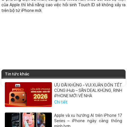
của Apple thì khả năng cao việc hồi sinh Touch ID sẽ không xảy ra
trên bộ tứ iPhone mới.
Tin tức khác
ƯU ĐÃI KHỦNG - VUI XUÂN ĐÓN TẾT
CÙNG iHub – SĂN DEAL KHỦNG, RINH
iPHONE MỚI VỀ NHÀ
Chi tiết
Apple và xu hướng AI trên iPhone 17
Series – iPhone ngày càng thông
minh hơn