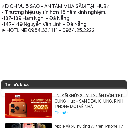
⭐DỊCH VỤ 5 SAO - AN TÂM MUA SẮM TẠI iHUB⭐
- Thương hiệu uy tín hơn 16 năm kinh nghiệm.
▪️137-139 Hàm Nghi - Đà Nẵng.
▪️147-149 Nguyễn Văn Linh - Đà Nẵng.
►HOTLINE 0964.33.1111 - 0964.25.2222
Tin tức khác
ƯU ĐÃI KHỦNG - VUI XUÂN ĐÓN TẾT
CÙNG iHub – SĂN DEAL KHỦNG, RINH
iPHONE MỚI VỀ NHÀ
Chi tiết
Apple và xu hướng AI trên iPhone 17