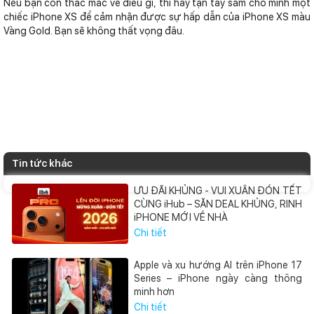
Nếu bạn còn thắc mắc về điều gì, thì hãy tận tay sắm cho mình một
chiếc iPhone XS để cảm nhận được sự hấp dẫn của iPhone XS màu
Vàng Gold. Bạn sẽ không thất vọng đâu.
Tin tức khác
ƯU ĐÃI KHỦNG - VUI XUÂN ĐÓN TẾT
CÙNG iHub – SĂN DEAL KHỦNG, RINH
iPHONE MỚI VỀ NHÀ
Chi tiết
Apple và xu hướng AI trên iPhone 17
Series – iPhone ngày càng thông
minh hơn
Chi tiết