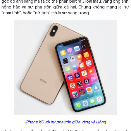
góc độ ánh sáng mà ta có thể phân biệt ra 3 loại màu: vàng óng ánh,
hồng hào và sự pha trộn giữa cả hai. Chúng không mang lại sự
"nam tính", hoặc "nữ tính" mà là sự sang trọng.
iPhone XS với sự pha trộn giữa Vàng và Hồng