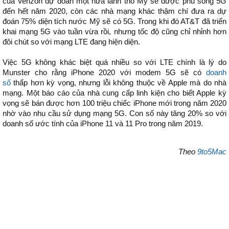
của Verizon dự đoán một nửa lãnh thổ Mỹ sẽ được phủ sóng 5G
đến hết năm 2020, còn các nhà mạng khác thậm chí đưa ra dự
đoán 75% diện tích nước Mỹ sẽ có 5G. Trong khi đó AT&T đã triển
khai mạng 5G vào tuần vừa rồi, nhưng tốc độ cũng chỉ nhỉnh hơn
đôi chút so với mạng LTE đang hiện diện.
Việc 5G không khác biệt quá nhiều so với LTE chính là lý do
Munster cho rằng iPhone 2020 với modem 5G sẽ có
doanh
số
thấp hơn kỳ vọng, nhưng lỗi không thuộc về Apple mà do nhà
mạng. Một báo cáo của nhà cung cấp linh kiện cho biết Apple kỳ
vọng sẽ bán được hơn 100 triệu chiếc iPhone mới trong năm 2020
nhờ vào nhu cầu sử dụng mạng 5G. Con số này tăng 20% so với
doanh số ước tính của iPhone 11 và 11 Pro trong năm 2019.
Theo
9to5Mac