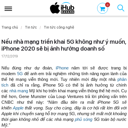
0
Trang chủ
Tin tức
Tin tức công nghệ
Nếu nhà mạng triển khai 5G không như ý muốn,
iPhone 2020 sẽ bị ảnh hưởng doanh số
17/12/2019
Nếu đúng như dự đoán,
iPhone
năm tới sẽ được trang bị
modem
5G
để anh em trải nghiệm những tính năng ngon lành của
thế hệ mạng viễn thông mới. Tuy nhiên mới đây một nhà
phân
tích
đã chỉ ra rằng, iPhone 5G có thể bị ảnh hưởng từ chính
các
nhà mạng
Mỹ khi họ triển khai mạng viễn thông thế hệ mới. Cụ
thể hơn, Gene Munster của Loup Ventures trả lời phỏng vấn trên
CNBC như thế này:
“Năm đầu tiên ra mắt iPhone 5G sẽ
khiến
Apple
thất vọng. Suy cho cùng, đây là cơ hội rất lớn đối với
Apple khi chuyển sang hỗ trợ mạng 5G, nhưng sẽ mất một khoảng
thời gian không nhỏ để các nhà mạng
phủ sóng
5G toàn bộ nước
Mỹ.”