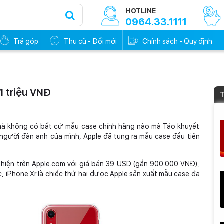
HOTLINE
0964.33.1111
Trả góp
Thu cũ - Đổi mới
Chính sách - Quy định
1 triệu VNĐ
T
 mà không có bất cứ mẫu case chính hãng nào mà Táo khuyết
người đàn anh của mình, Apple đã tung ra mẫu case đầu tiên
 hiện trên Apple.com với giá bán 39 USD (gần 900.000 VNĐ),
, iPhone Xr là chiếc thứ hai được Apple sản xuất mẫu case đa