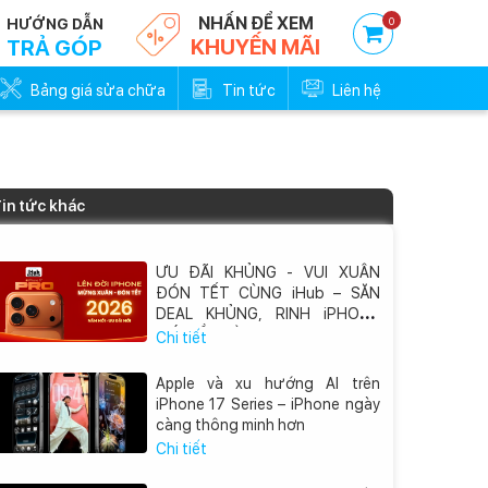
NHẤN ĐỂ XEM
0
HƯỚNG DẪN
KHUYẾN MÃI
TRẢ GÓP
Bảng giá sửa chữa
Tin tức
Liên hệ
in tức khác
ƯU ĐÃI KHỦNG - VUI XUÂN
ĐÓN TẾT CÙNG iHub – SĂN
DEAL KHỦNG, RINH iPHONE
MỚI VỀ NHÀ
Chi tiết
Apple và xu hướng AI trên
iPhone 17 Series – iPhone ngày
càng thông minh hơn
Chi tiết