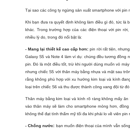
Tại sao các công ty ngừng sản xuất smartphone với pin rờ
Khi bạn đưa ra quyết định không làm điều gì đó, tức là
khác. Trong trường hợp của các điện thoại với pin rời
nhiều lý do, trong đó nổi bật là:
- Mang lại thiết kế cao cấp hơn:
pin rời rất tiện, nhưn
Galaxy S5 và Note 4 làm ví dụ: chúng đều tương đồng n
pin. Đó là một điều tốt, trừ khi người dùng muốn vỏ máy
nhưng chiếc S5 với thân máy bằng nhựa và mặt sau tr
rằng không phù hợp với xu hướng kim loại và kính đang
loại trên chiếc S6 và thu được thành công vang đội từ đó 
Thân máy bằng kim loại và kính rõ ràng không mấy ăn k
vào thân máy sẽ làm cho smartphone mỏng hơn, đồng th
không thể đạt tính thẩm mỹ tối đa khi phải lo về viên pin r
- Chống nước:
bạn muốn điện thoại của mình vẫn sống tố