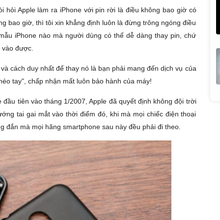
đòi hỏi Apple làm ra iPhone với pin rời là điều không bao giờ có
 bao giờ, thì tôi xin khẳng định luôn là đừng trông ngóng điều
t mẫu iPhone nào mà người dùng có thể dễ dàng thay pin, chứ
p vào được.
và cách duy nhất để thay nó là bạn phải mang đến dịch vụ của
khéo tay", chấp nhận mất luôn bảo hành của máy!
ne đầu tiên vào tháng 1/2007, Apple đã quyết định không đội trời
ướng tai gai mắt vào thời điểm đó, khi mà mọi chiếc điện thoại
úng đắn mà mọi hãng smartphone sau này đều phải đi theo.