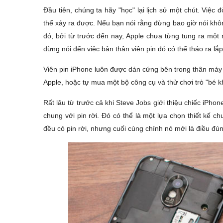
Đầu tiên, chúng ta hãy "học" lại lịch sử một chút. Việc 
thể xảy ra được. Nếu bạn nói rằng đừng bao giờ nói không
đó, bởi từ trước đến nay, Apple chưa từng tung ra mộ
đừng nói đến việc bản thân viên pin đó có thể tháo ra lắ
Viên pin iPhone luôn được dán cứng bên trong thân máy 
Apple, hoặc tự mua một bộ công cụ và thử chơi trò "bé 
Rất lâu từ trước cả khi Steve Jobs giới thiệu chiếc iPho
chung với pin rời. Đó có thể là một lựa chọn thiết kế ch
đều có pin rời, nhưng cuối cùng chính nó mới là điều đ