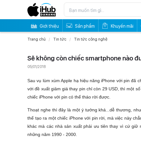
Giới thiệu
Sản phẩm
Khuyến mãi
Trang chủ
Tin tức
Tin tức công nghệ
Sẽ không còn chiếc smartphone nào được 
05/01/2018
Sau vụ lùm xùm Apple hạ hiệu năng iPhone với pin đã ch
với đề xuất giảm giá thay pin chỉ còn 29 USD, thì một số
chiếc iPhone với pin có thể tháo rời được.
Thoạt nghe thì đây là một ý tưởng khá...dễ thương, nh
thể tạo ra một chiếc iPhone với pin rời, mà việc này chẳ
khác mà các nhà sản xuất phải ưu tiên thay vì cứ giữ 
những năm 1990 - 2000.