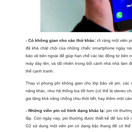
- Có không gian cho các thứ khác:
rõ ràng một viên p
đã khá chật chội của những chiếc smartphone ngày nay
bảo vệ bên ngoài để giúp hạn chế các tác động từ bên n
máy dày lên, và tất nhiên trong bối cảnh nhà nhà làm đ
thế cạnh tranh.
Thay vì phung phí không gian cho lớp bảo vệ pin, các n
năng khác, như hệ thống loa tốt hơn (có thể là stereo 
gia tăng khả năng chống chịu thời tiết, hay thêm một cảm
- Những viên pin có hình dạng khác lạ:
pin rời thườn
lắp. Còn ngày nay, pin thường được thiết kế để lưu trữ 
G2 sử dụng một viên pin có dạng bậc thang để có thể t