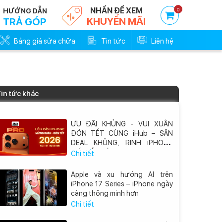
NHẤN ĐỂ XEM
0
HƯỚNG DẪN
KHUYẾN MÃI
TRẢ GÓP
Bảng giá sửa chữa
Tin tức
Liên hệ
in tức khác
ƯU ĐÃI KHỦNG - VUI XUÂN
ĐÓN TẾT CÙNG iHub – SĂN
DEAL KHỦNG, RINH iPHONE
MỚI VỀ NHÀ
Chi tiết
Apple và xu hướng AI trên
iPhone 17 Series – iPhone ngày
càng thông minh hơn
Chi tiết