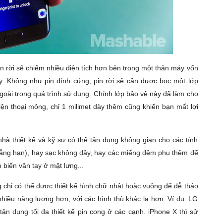
in rời sẽ chiếm nhiều diện tích hơn bên trong một thân máy vốn
. Không như pin dính cứng, pin rời sẽ cần được bọc một lớp
goài trong quá trình sử dụng. Chính lớp bảo vệ này đã làm cho
iện thoại mỏng, chỉ 1 milimet dày thêm cũng khiến bạn mất lợi
hà thiết kế và kỹ sư có thể tận dụng không gian cho các tính
chẳng hạn), hay sạc không dây, hay các miếng đệm phụ thêm để
 biến vân tay ở mặt lưng...
g chỉ có thể được thiết kế hình chữ nhật hoặc vuông để dễ tháo
nhiều năng lượng hơn, với các hình thù khác lạ hơn. Ví dụ: LG
ận dụng tối đa thiết kế pin cong ở các cạnh. iPhone X thì sử