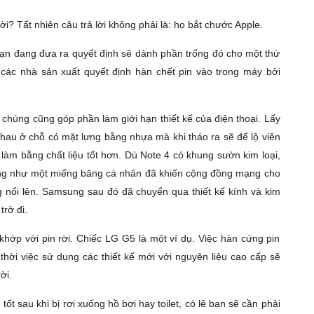
i? Tất nhiên câu trả lời không phải là: họ bắt chước Apple.
 bạn đang đưa ra quyết định sẽ dành phần trống đó cho một thứ
, các nhà sản xuất quyết định hàn chết pin vào trong máy bởi
g chúng cũng góp phần làm giới hạn thiết kế của điện thoại. Lấy
hau ở chỗ có mặt lưng bằng nhựa mà khi tháo ra sẽ để lộ viên
 làm bằng chất liệu tốt hơn. Dù Note 4 có khung sườn kim loại,
ông như một miếng băng cá nhân đã khiến cộng đồng mạng cho
 nổi lên. Samsung sau đó đã chuyển qua thiết kế kính và kim
trở đi.
hớp với pin rời. Chiếc LG G5 là một ví dụ. Việc hàn cứng pin
ời việc sử dụng các thiết kế mới với nguyên liệu cao cấp sẽ
ời.
t sau khi bị rơi xuống hồ bơi hay toilet, có lẽ bạn sẽ cần phải