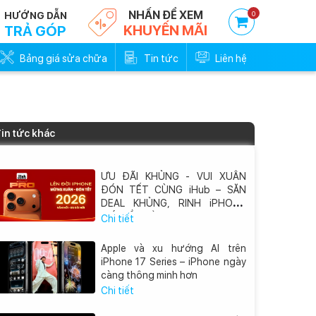
NHẤN ĐỂ XEM
0
HƯỚNG DẪN
KHUYẾN MÃI
TRẢ GÓP
Bảng giá sửa chữa
Tin tức
Liên hệ
in tức khác
ƯU ĐÃI KHỦNG - VUI XUÂN
ĐÓN TẾT CÙNG iHub – SĂN
DEAL KHỦNG, RINH iPHONE
MỚI VỀ NHÀ
Chi tiết
Apple và xu hướng AI trên
iPhone 17 Series – iPhone ngày
càng thông minh hơn
Chi tiết