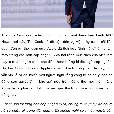
Theo tờ
BusinessInsider
, trong một lần xuất hiện trên kênh ABC
News mới đây, Tim Cook đã đề cập đến vụ việc gây tranh cãi liên
quan đến pin thời gian qua. Apple đã tích hợp "tính năng" làm chậm
máy trong các bản cập nhật iOS và nói rằng mục đích của việc làm
này là nhằm ngăn chặn các điện thoại không bị đột ngột sập nguồn.
Dù Tim Cook cho rằng Apple đã minh bạch trong vấn đề này, ông
vẫn xin lỗi vì đã khiến mọi người nghĩ rằng công ty có ẩn ý nào đó
đằng sau quyết định "khó ưa" nêu trên, đồng thời nói thêm rằng
Apple lẽ ra phải làm tốt hơn việc giải thích với mọi người về hành
động này.
"
Khi chúng tôi tung bản cập nhật iOS ra, chúng tôi thực sự đã nói rõ
nó sẽ chứa gì trong đó, nhưng tôi không nghĩ có nhiều người bận