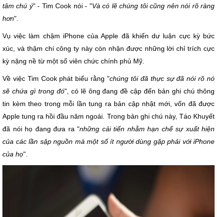
tâm chú ý
" - Tim Cook nói - "
Và có lẽ chúng tôi cũng nên nói rõ ràng
hơn
".
Vụ việc làm chậm iPhone của Apple đã khiến dư luận cực kỳ bức
xúc, và thậm chí công ty này còn nhận được những lời chỉ trích cực
kỳ nặng nề từ một số viên chức chính phủ Mỹ.
Về việc Tim Cook phát biểu rằng "
chúng tôi đã thực sự đã nói rõ nó
sẽ chứa gì trong đó
", có lẽ ông đang đề cập đến bản ghi chú thông
tin kèm theo trong mỗi lần tung ra bản cập nhật mới, vốn đã được
Apple tung ra hồi đầu năm ngoái. Trong bản ghi chú này, Táo Khuyết
đã nói họ đang đưa ra "
những cải tiến nhằm hạn chế sự xuất hiện
của các lần sập nguồn mà một số ít người dùng gặp phải với iPhone
của họ
".