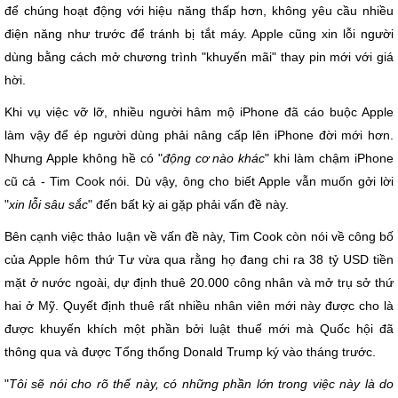
để chúng hoạt động với hiệu năng thấp hơn, không yêu cầu nhiều
điện năng như trước để tránh bị tắt máy. Apple cũng xin lỗi người
dùng bằng cách mở chương trình "khuyến mãi" thay pin mới với giá
hời.
Khi vụ việc vỡ lỡ, nhiều người hâm mộ iPhone đã cáo buộc Apple
làm vậy để ép người dùng phải nâng cấp lên iPhone đời mới hơn.
Nhưng Apple không hề có "
động cơ nào khác
" khi làm chậm iPhone
cũ cả - Tim Cook nói. Dù vậy, ông cho biết Apple vẫn muốn gởi lời
"
xin lỗi sâu sắc
" đến bất kỳ ai gặp phải vấn đề này.
Bên cạnh việc thảo luận về vấn đề này, Tim Cook còn nói về công bố
của Apple hôm thứ Tư vừa qua rằng họ đang chi ra 38 tỷ USD tiền
mặt ở nước ngoài, dự định thuê 20.000 công nhân và mở trụ sở thứ
hai ở Mỹ. Quyết định thuê rất nhiều nhân viên mới này được cho là
được khuyến khích một phần bởi luật thuế mới mà Quốc hội đã
thông qua và được Tổng thống Donald Trump ký vào tháng trước.
"
Tôi sẽ nói cho rõ thế này, có những phần lớn trong việc này là do