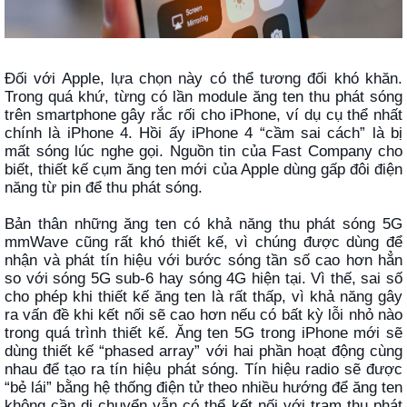
Đối với Apple, lựa chọn này có thể tương đối khó khăn.
Trong quá khứ, từng có lần module ăng ten thu phát sóng
trên smartphone gây rắc rối cho iPhone, ví dụ cụ thể nhất
chính là iPhone 4. Hồi ấy iPhone 4 “cầm sai cách” là bị
mất sóng lúc nghe gọi. Nguồn tin của Fast Company cho
biết, thiết kế cụm ăng ten mới của Apple dùng gấp đôi điện
năng từ pin để thu phát sóng.
Bản thân những ăng ten có khả năng thu phát sóng 5G
mmWave cũng rất khó thiết kế, vì chúng được dùng để
nhận và phát tín hiệu với bước sóng tần số cao hơn hẳn
so với sóng 5G sub-6 hay sóng 4G hiện tại. Vì thế, sai số
cho phép khi thiết kế ăng ten là rất thấp, vì khả năng gây
ra vấn đề khi kết nối sẽ cao hơn nếu có bất kỳ lỗi nhỏ nào
trong quá trình thiết kế. Ăng ten 5G trong iPhone mới sẽ
dùng thiết kế “phased array” với hai phần hoạt động cùng
nhau để tạo ra tín hiệu phát sóng. Tín hiệu radio sẽ được
“bẻ lái” bằng hệ thống điện tử theo nhiều hướng để ăng ten
không cần di chuyển vẫn có thể kết nối với trạm thu phát