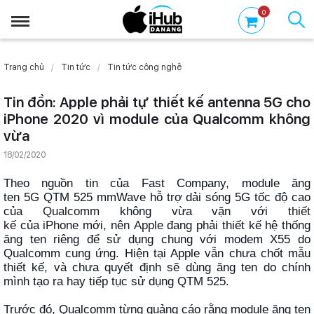
0
Trang chủ
Tin tức
Tin tức công nghệ
Tin đồn: Apple phải tự thiết kế antenna 5G cho
iPhone 2020 vì module của Qualcomm không
vừa
18/02/2020
Theo nguồn tin của Fast Company, module ăng
ten
5G
QTM 525 mmWave hỗ trợ dải sóng 5G tốc độ cao
của
Qualcomm
không vừa vặn với
thiết
kế
của
iPhone
mới, nên
Apple
đang phải thiết kế hệ thống
ăng ten riêng để sử dụng chung với modem X55 do
Qualcomm cung ứng. Hiện tại Apple vẫn chưa chốt mẫu
thiết kế, và chưa quyết định sẽ dùng ăng ten do chính
mình tạo ra hay tiếp tục sử dụng QTM 525.
Trước đó, Qualcomm từng quảng cáo rằng module ăng ten