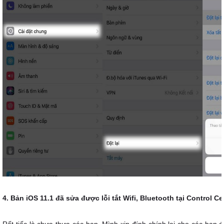
4. Bản iOS 11.1 đã sửa được lỗi tắt Wifi, Bluetooth tại Control C