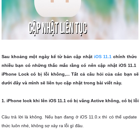
Sau khoảng một ngày kể từ bản cập nhật
iOS 11.1
chính thức đ
nhiều bạn có những thắc mắc rằng có nên cập nhật iOS 11.1 h
iPhone Lock có bị lỗi không,... Tất cả câu hỏi của các bạn s
dưới đây và mình sẽ liên tục cập nhật trong bài viết này.
1. iPhone lock khi lên iOS 11.1 có bị văng Active không, có bị l
Câu trả lời là không. Nếu bạn đang ở iOS 11.0.x thì có thể update 
thức luôn nhé, không sợ xảy ra lỗi gì đâu.