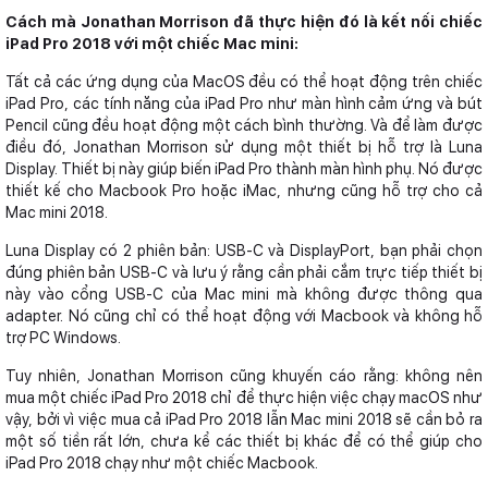
Cách mà Jonathan Morrison đã thực hiện đó là kết nối chiếc
iPad Pro 2018 với một chiếc Mac mini:
Tất cả các ứng dụng của MacOS đều có thể hoạt động trên chiếc
iPad Pro, các tính năng của iPad Pro như màn hình cảm ứng và bút
Pencil cũng đều hoạt động một cách bình thường. Và để làm được
điều đó, Jonathan Morrison sử dụng một thiết bị hỗ trợ là Luna
Display. Thiết bị này giúp biến iPad Pro thành màn hình phụ. Nó được
thiết kế cho Macbook Pro hoặc iMac, nhưng cũng hỗ trợ cho cả
Mac mini 2018.
Luna Display có 2 phiên bản: USB-C và DisplayPort, bạn phải chọn
đúng phiên bản USB-C và lưu ý rằng cần phải cắm trực tiếp thiết bị
này vào cổng USB-C của Mac mini mà không được thông qua
adapter. Nó cũng chỉ có thể hoạt động với Macbook và không hỗ
trợ PC Windows.
Tuy nhiên, Jonathan Morrison cũng khuyến cáo rằng: không nên
mua một chiếc iPad Pro 2018 chỉ để thực hiện việc chạy macOS như
vậy, bởi vì việc mua cả iPad Pro 2018 lẫn Mac mini 2018 sẽ cần bỏ ra
một số tiền rất lớn, chưa kể các thiết bị khác để có thể giúp cho
iPad Pro 2018 chạy như một chiếc Macbook.