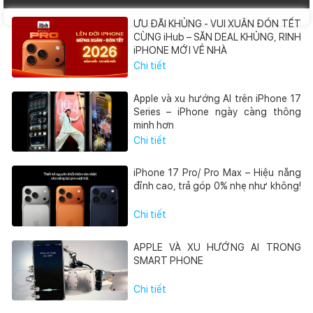
ƯU ĐÃI KHỦNG - VUI XUÂN ĐÓN TẾT
CÙNG iHub – SĂN DEAL KHỦNG, RINH
iPHONE MỚI VỀ NHÀ
Chi tiết
Apple và xu hướng AI trên iPhone 17
Series – iPhone ngày càng thông
minh hơn
Chi tiết
iPhone 17 Pro/ Pro Max – Hiệu năng
đỉnh cao, trả góp 0% nhẹ như không!
Chi tiết
APPLE VÀ XU HƯỚNG AI TRONG
SMART PHONE
Chi tiết