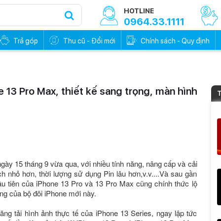
HOTLINE
0964.33.1111
Trả góp
Thu cũ - Đổi mới
Chính sách - Quy định
e 13 Pro Max, thiết kế sang trọng, màn hình
T
gày 15 tháng 9 vừa qua, với nhiều tính năng, nâng cấp và cải
h nhỏ hơn, thời lượng sử dụng Pin lâu hơn,v.v....Và sau gần
đầu tiên của iPhone 13 Pro và 13 Pro Max cũng chính thức lộ
ọng của bộ đôi iPhone mới này.
ng tải hình ảnh thực tế của iPhone 13 Series, ngay lập tức