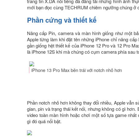
trang tin X.DA nổi tiếng đã đăng tải những hình ảnh th
mới bạn đọc cùng TECHRUM chiêm ngưỡng chúng ở d
Phần cứng và thiết kế
Nâng cấp Pin, camera và màn hình giống như một bản
Apple từng làm khi đặt tên những iPhone chỉ nâng cấp 
gần giống hệt thiết kế của iPhone 12 Pro và 12 Pro Ma
là iPhone 12S khi mà chúng có cụm camera phía sau to 
iPhone 13 Pro Max bên trái với notch nhỏ hơn
Phần notch nhỏ hơn không thay đổi nhiều, Apple vẫn sử 
gian, pin và trạng thái kết nối, nhưng không có gì hơn.
video toàn màn hình hoặc chơi một số tựa game nhất đ
gì đó quá nổi bật.