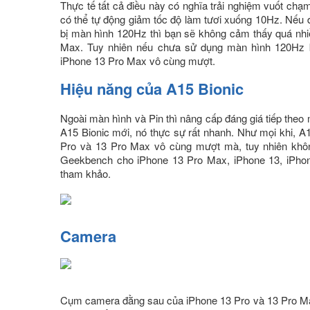
Thực tế tất cả điều này có nghĩa trải nghiệm vuốt chạm
có thể tự động giảm tốc độ làm tươi xuống 10Hz. Nếu
bị màn hình 120Hz thì bạn sẽ không cảm thấy quá nhi
Max. Tuy nhiên nếu chưa sử dụng màn hình 120Hz b
iPhone 13 Pro Max vô cùng mượt.
Hiệu năng của A15 Bionic
Ngoài màn hình và Pin thì nâng cấp đáng giá tiếp theo
A15 Bionic mới, nó thực sự rất nhanh. Như mọi khi, A1
Pro và 13 Pro Max vô cùng mượt mà, tuy nhiên khô
Geekbench cho iPhone 13 Pro Max, iPhone 13, iPhon
tham khảo.
Camera
Cụm camera đằng sau của iPhone 13 Pro và 13 Pro Max