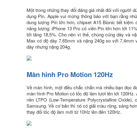
Một trong những thay đổi đáng giá nhất đối với người d
dụng Pin. Apple vui mừng thông báo với bạn rằng nhữ
dung lượng Pin lớn hơn, chipset A15 Bionic tiết kiệ
năng lượng. iPhone 13 Pro có viên Pin lớn hơn tới 11%
tới tăng 18,5%. Cho nên vì thế, chúng cũng dày và nặ
Max có độ dày 7,65mm và nặng 240g so với 7,4mm và
dày nhưng nặng 204g.
Màn hình Pro Motion 120Hz
Về màn hình, một điều chắc chắn mà nhiều bạn đọc đa
màn hình Pro Motion có tốc độ làm tươi lên tới 120Hz
nền LTPO (Low-Temperature Polycrystalline Oxide), c
Samsung. Về cơ bản thì nó có giải màu rộng, sáng hơn
thay đổi tốc độ làm mới từ 10Hz lên đến 120Hz.