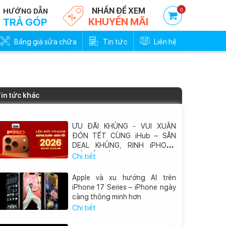
NHẤN ĐỂ XEM
0
HƯỚNG DẪN
KHUYẾN MÃI
TRẢ GÓP
Bảng giá sửa chữa
Tin tức
Liên hệ
in tức khác
ƯU ĐÃI KHỦNG - VUI XUÂN
ĐÓN TẾT CÙNG iHub – SĂN
DEAL KHỦNG, RINH iPHONE
MỚI VỀ NHÀ
Chi tiết
Apple và xu hướng AI trên
iPhone 17 Series – iPhone ngày
càng thông minh hơn
Chi tiết