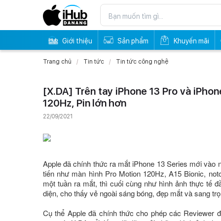
Giới thiệu
Sản phẩm
Khuyến mãi
Trang chủ
Tin tức
Tin tức công nghệ
[X.DA] Trên tay iPhone 13 Pro và iPhon
120Hz, Pin lớn hơn
22/09/2021
Apple đã chính thức ra mắt iPhone 13 Series mới vào n
tiến như màn hình Pro Motion 120Hz, A15 Bionic, notc
một tuần ra mắt, thì cuối cùng như hình ảnh thực tế 
diện, cho thấy vẻ ngoài sáng bóng, đẹp mắt và sang tr
Cụ thể Apple đã chính thức cho phép các Reviewer đă