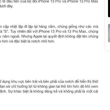
ực tế đầu tiên của bộ đôi iPhone 13 Pro và iPhone 13 Pro Max
ưới đây.
 cập nhật lặp đi lặp lại hàng năm, chúng giống như các mà
là "S". Tuy nhiên đối với iPhone 13 Pro và 13 Pro Max, chúng
x năm ngoái. Nhưng Apple lại quyết định không đặt tên chúng
hơn và đặc biệt là notch nhỏ hơn.
dụng khu vực bên trái và bên phải của notch để hiển thị thời
 Bạn sẽ chỉ hưởng lợi từ không gian tai thỏ lớn hơn đó khi xem
ịnh. Sự khác biệt là không đáng kể và không phải là một cái