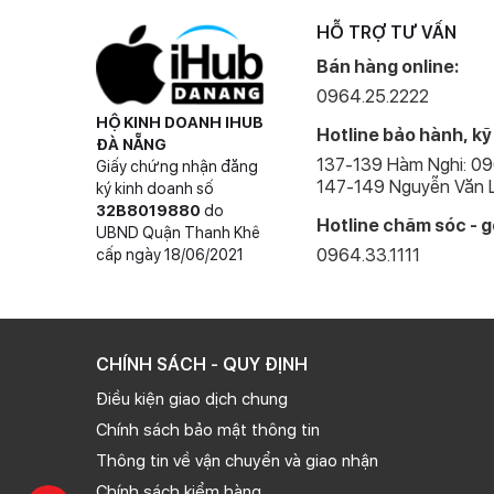
HỖ TRỢ TƯ VẤN
Bán hàng online:
0964.25.2222
HỘ KINH DOANH IHUB
Hotline bảo hành, kỹ
ĐÀ NẴNG
137-139 Hàm Nghi: 0
Giấy chứng nhận đăng
147-149 Nguyễn Văn L
ký kinh doanh số
32B8019880
do
Hotline chăm sóc - g
UBND Quận Thanh Khê
0964.33.1111
cấp ngày 18/06/2021
CHÍNH SÁCH - QUY ĐỊNH
Điều kiện giao dịch chung
Chính sách bảo mật thông tin
Thông tin về vận chuyển và giao nhận
Chính sách kiểm hàng