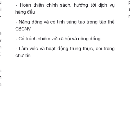
ụ
- Hoàn thiện chính sách, hướng tới dịch vụ
i
hàng đầu
-
- Năng động và có tính sáng tạo trong tập thể
CBCNV
à
- Có trách nhiệm với xã hội và cộng đồng
y
h
- Làm việc và hoạt động trung thực, coi trọng
,
chữ tín
à
i
à