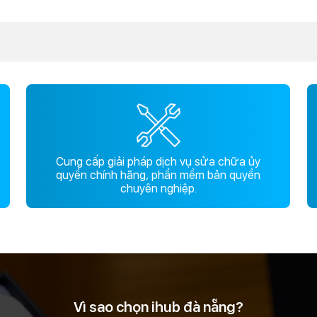
Cung cấp giải pháp dịch vụ sửa chữa ủy
quyền chính hãng, phần mềm bản quyền
chuyên nghiệp.
Vì sao chọn ihub đà nẵng?