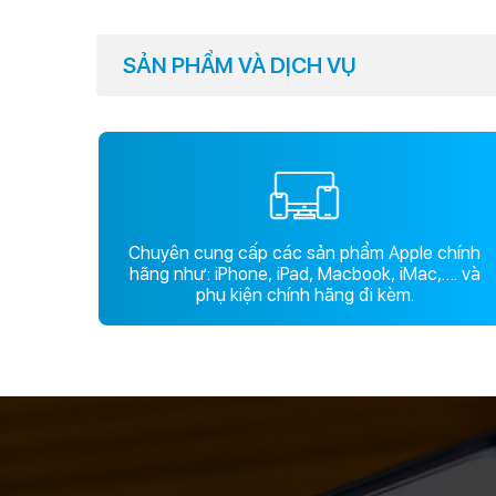
SẢN PHẨM VÀ DỊCH VỤ
Chuyên cung cấp các sản phẩm Apple chính
hãng như: iPhone, iPad, Macbook, iMac,…. và
phụ kiện chính hãng đi kèm.