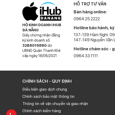
HỖ TRỢ TƯ VẤN
Bán hàng online:
0964.25.2222
HỘ KINH DOANH IHUB
Hotline bảo hành, kỹ
ĐÀ NẴNG
137-139 Hàm Nghi: 0
Giấy chứng nhận đăng
147-149 Nguyễn Văn L
ký kinh doanh số
32B8019880
do
Hotline chăm sóc - g
UBND Quận Thanh Khê
0964.33.1111
cấp ngày 18/06/2021
CHÍNH SÁCH - QUY ĐỊNH
Điều kiện giao dịch chung
Chính sách bảo mật thông tin
Thông tin về vận chuyển và giao nhận
Chính sách kiểm hàng