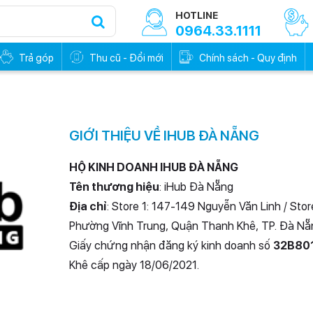
HOTLINE
0964.33.1111
Trả góp
Thu cũ - Đổi mới
Chính sách - Quy định
GIỚI THIỆU VỀ IHUB ĐÀ NẴNG
HỘ KINH DOANH IHUB ĐÀ NẴNG
Tên thương hiệu
: iHub Đà Nẵng
Địa chỉ
: Store 1: 147-149 Nguyễn Văn Linh / Sto
Phường Vĩnh Trung, Quận Thanh Khê, TP. Đà Nẵ
Giấy chứng nhận đăng ký kinh doanh số
32B80
Khê cấp ngày 18/06/2021.