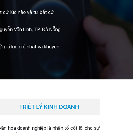
ất cứ lúc nào và từ bất cứ
Nguyễn Văn Linh, TP. Đà Nẵng
ới giá luôn rẻ nhất và khuyến
TRIẾT LÝ KINH DOANH
Văn hóa doanh nghiệp là nhân tố cốt lõi cho sự