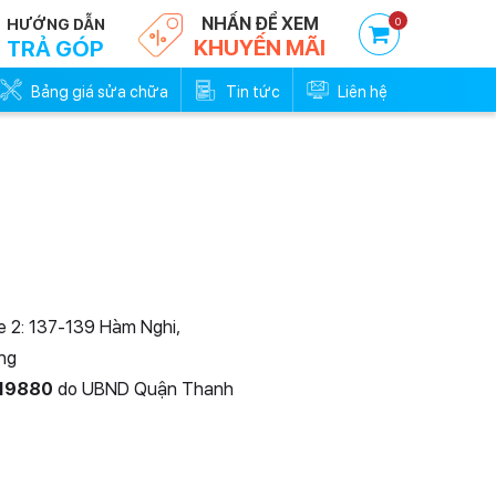
NHẤN ĐỂ XEM
0
HƯỚNG DẪN
KHUYẾN MÃI
TRẢ GÓP
Bảng giá sửa chữa
Tin tức
Liên hệ
re 2: 137-139 Hàm Nghi,
ng
19880
do UBND Quận Thanh