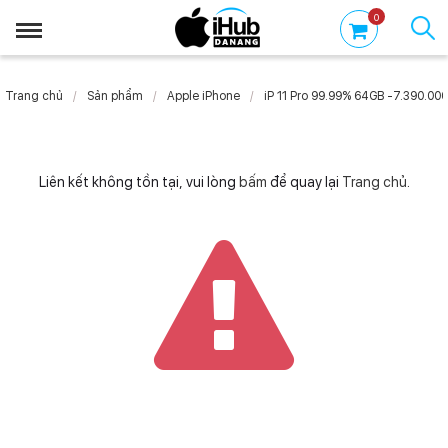
0
Trang chủ
Sản phẩm
Apple iPhone
iP 11 Pro 99.99% 64GB -7.390.000
Liên kết không tồn tại, vui lòng
bấm
để quay lại
Trang chủ
.