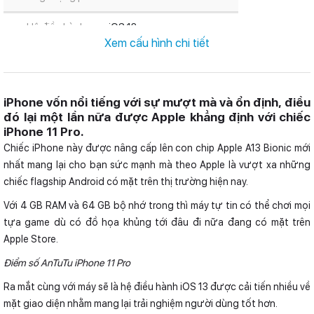
Hệ điều hành
iOS 13
Xem cấu hình chi tiết
Kích thước màn hình
5.8 inches
Thẻ sim
1 nano SIM + 1 eSIM
iPhone vốn nổi tiếng với sự mượt mà và ổn định, điều
đó lại một lần nữa được Apple khẳng định với chiếc
Camera phụ
12 MP
iPhone 11 Pro.
Chiếc iPhone này được nâng cấp lên con chip Apple A13 Bionic mới
CPU
Apple A13 Bionic (7 nm+)
nhất mang lại cho bạn sức mạnh mà theo Apple là vượt xa những
chiếc flagship Android có mặt trên thị trường hiện nay.
4 GB
RAM
Với 4 GB RAM và 64 GB bộ nhớ trong thì máy tự tin có thể chơi mọi
tựa game dù có đồ họa khủng tới đâu đi nữa đang có mặt trên
Apple Store.
Điểm số AnTuTu iPhone 11 Pro
Ra mắt cùng với máy sẽ là hệ điều hành iOS 13 được cải tiến nhiều về
mặt giao diện nhằm mang lại trải nghiệm người dùng tốt hơn.