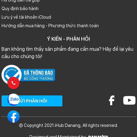
phân giải 12 MP thay vì 7 MP như trước.
Quy định bảo hành
Và giờ đây bạn đã có thể quay video độ phân giải 4K với camera
trước, một nâng cấp rất đáng giá dành cho người người thường
Lưu ý về tài khoản iCloud
xuyên quay video.
Hướng dẫn mua hàng - Phương thức thanh toán
Bên cạnh đó bạn cũng được bổ sung quay tính năng Slow Motion
Ý KIẾN - PHẢN HỒI
cho camera này, điều mà lần đầu tiên Apple trang bị cho camera
Bạn không tìm thấy sản phẩm đang cần mua? Hãy để lại yêu
trước.
cầu cho chúng tôi!
GỬI PHẢN HỒI
© Copyright 2021 iHub Danang, All rights reserved.
Designed and Maintained by