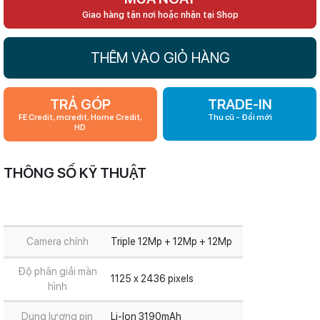
Giao hàng tận nơi hoặc nhận tại Shop
THÊM VÀO GIỎ HÀNG
TRẢ GÓP
TRADE-IN
FE Credit, mcredit, Home Credit,
Thu cũ - Đổi mới
HD
THÔNG SỐ KỸ THUẬT
Camera chính
Triple 12Mp + 12Mp + 12Mp
Độ phân giải màn
1125 x 2436 pixels
hình
Dung lượng pin
Li-Ion 3190mAh