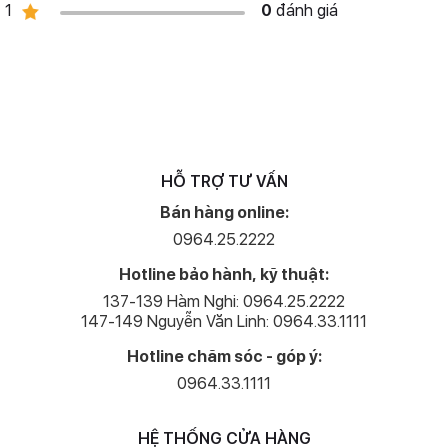
1
0
đánh giá
Tiếp đến không thể kể tới việc bổ sung một camera góc siêu rộng
với độ phân giải 12 MP giúp bạn có thể chụp được những bức ảnh
sáng tạo và trông "ngầu" hơn.
HỖ TRỢ TƯ VẤN
Bán hàng online:
0964.25.2222
Hotline bảo hành, kỹ thuật:
137-139 Hàm Nghi: 0964.25.2222
147-149 Nguyễn Văn Linh: 0964.33.1111
Hotline chăm sóc - góp ý:
0964.33.1111
HỆ THỐNG CỬA HÀNG