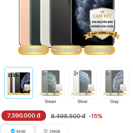
Green
Silver
Gray
7.390.000 đ
8.498.500 đ
-15%
64GB
256GB