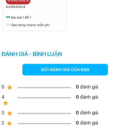
6,990,000 đ
8,038,500 đ
Bao test 1 đổi 1
Giao hàng nhanh miễn phí
ĐÁNH GIÁ - BÌNH LUẬN
GỬI ĐÁNH GIÁ CỦA BẠN
5
0
đánh giá
4
0
đánh giá
3
0
đánh giá
2
0
đánh giá