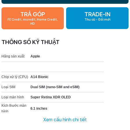
TRẢ GÓP
TRADE-IN
FE Credit, mcredit, Home Credit,
Thu cũ - Đổi mới
HD
THÔNG SỐ KỸ THUẬT
Hãng sản xuất
Apple
Chip xử lý (CPU)
A14 Bionic
Loại SIM
Dual SIM (nano‑SIM and eSIM)
Loại màn hình
Super Retina XDR OLED
Kích thước màn
6.1 inches
hình
Độ phân giải màn
Xem cấu hình chi tiết
1170 x 2532 pixels
hình