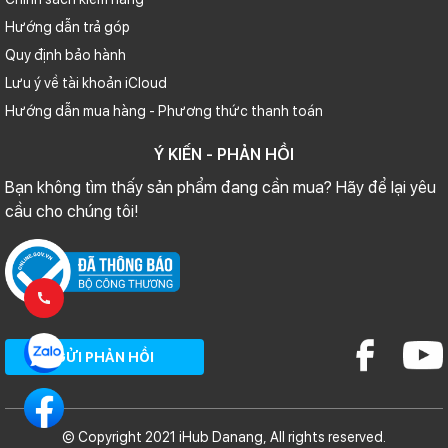
Hướng dẫn trả góp
Quy định bảo hành
Camera của iPhone 12 đều được đánh giá cao bởi tất cả những
Lưu ý về tài khoản iCloud
trang web và blogger được trải nghiệm sớm chiếc smartphone này.
Hướng dẫn mua hàng - Phương thức thanh toán
Apple năm nay sử dụng cảm biến mới với khả năng bắt sáng tốt hơn
nên hình ảnh chụp thiếu sáng ngon hơn so với iPhone 11, kết hợp với
Ý KIẾN - PHẢN HỒI
thuật toán Night Mode nữa là chuẩn. The Verge cũng thích việc
Bạn không tìm thấy sản phẩm đang cần mua? Hãy để lại yêu
nhiều chức năng phần mềm và cải tiến ảnh bằng thuật toán nay
cầu cho chúng tôi!
cũng đã được áp dụng cho camera góc siêu rộng, trước đây trên
iPhone 11 thì camera này thiệt thòi hơn.
GỬI PHẢN HỒI
© Copyright 2021 iHub Danang, All rights reserved.