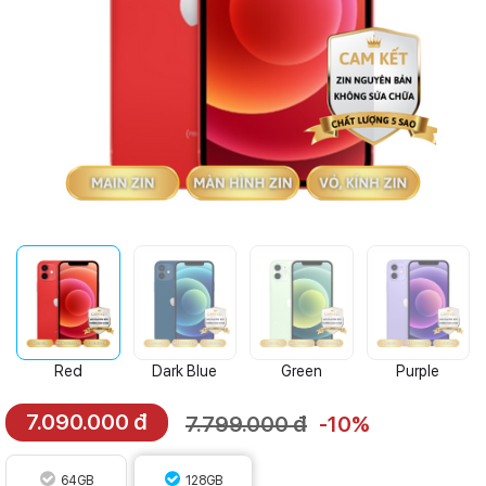
Red
Dark Blue
Green
Purple
7.090.000 đ
7.799.000 đ
-10%
64GB
128GB