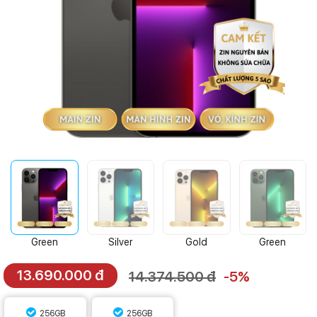
Green
Silver
Gold
Green
13.690.000 đ
14.374.500 đ
-5%
256GB
256GB