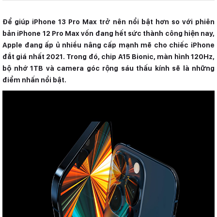
SIM:
1 Nano SIM & 1 eSIM
Hỗ trợ 5G
Để giúp iPhone 13 Pro Max trở nên nổi bật hơn so với phiên
bản iPhone 12 Pro Max vốn đang hết sức thành công hiện nay,
Pin, Sạc:
4352 mAh
20 W
Apple đang ấp ủ nhiều nâng cấp mạnh mẽ cho chiếc iPhone
đắt giá nhất 2021. Trong đó, chip A15 Bionic, màn hình 120Hz,
bộ nhớ 1TB và camera góc rộng sáu thấu kính sẽ là những
điểm nhấn nổi bật.