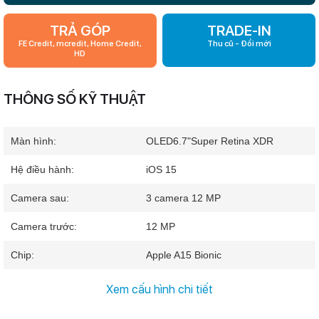
TRẢ GÓP
TRADE-IN
FE Credit, mcredit, Home Credit,
Thu cũ - Đổi mới
HD
THÔNG SỐ KỸ THUẬT
Màn hình:
OLED
6.7"
Super Retina XDR
Hệ điều hành:
iOS 15
Camera sau:
3 camera 12 MP
Camera trước:
12 MP
Chip:
Apple A15 Bionic
RAM:
6 GB
Xem cấu hình chi tiết
Bộ nhớ trong:
128 GB