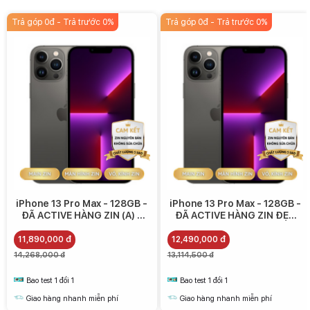
Trả góp 0đ - Trả trước 0%
Trả góp 0đ - Trả trước 0%
iPhone 13 Pro Max - 128GB -
iPhone 13 Pro Max - 128GB -
ĐÃ ACTIVE HÀNG ZIN (A) -
ĐÃ ACTIVE HÀNG ZIN ĐẸP
11.890.000
(A+) - 12.490.000
11,890,000 đ
12,490,000 đ
14,268,000 đ
13,114,500 đ
Bao test 1 đổi 1
Bao test 1 đổi 1
Giao hàng nhanh miễn phí
Giao hàng nhanh miễn phí