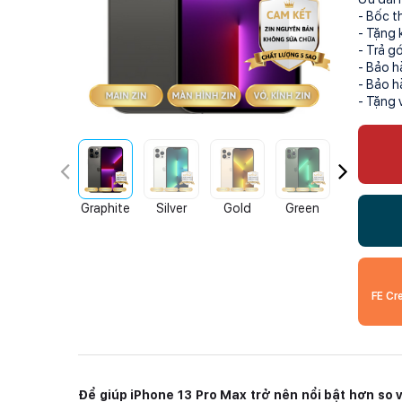
- Bốc t
- Tặng 
- Trả g
- Bảo h
- Bảo h
- Tặng 
Graphite
Silver
Gold
Green
Blue
FE Cr
Để giúp iPhone 13 Pro Max trở nên nổi bật hơn so