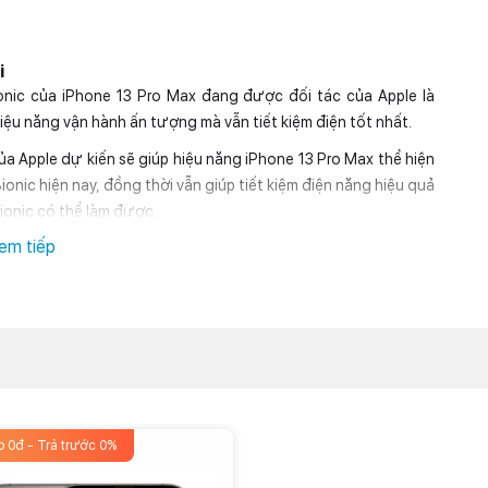
i
ionic của iPhone 13 Pro Max đang được đối tác của Apple là
iệu năng vận hành ấn tượng mà vẫn tiết kiệm điện tốt nhất.
của Apple dự kiến sẽ giúp hiệu năng iPhone 13 Pro Max thể hiện
onic hiện nay, đồng thời vẫn giúp tiết kiệm điện năng hiệu quả
Bionic có thể làm được.
em tiếp
le cho biết iPhone 13 Pro Max sẽ đánh dấu bước nhảy vọt về
mắt cuối năm nay sẽ được nâng cấp thêm 665 mAh so với thế hệ
à model có pin xuất sắc nhất của dòng iPhone từ trước tới nay.
năng lượng hiệu quả của chip A15 Bionic sẽ là chìa khóa giúp
p 0đ - Trả trước 0%
ó.