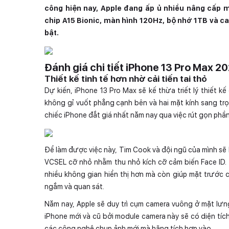
công hiện nay, Apple đang ấp ủ nhiều nâng cấp m
chip A15 Bionic, màn hình 120Hz, bộ nhớ 1TB và c
bật.
Đánh giá chi tiết iPhone 13 Pro Max 20
Thiết kế tinh tế hơn nhờ cải tiến tai thỏ
Dự kiến, iPhone 13 Pro Max sẽ kế thừa triết lý thiết k
không gỉ vuốt phẳng cạnh bên và hai mặt kính sang trọ
chiếc iPhone đắt giá nhất năm nay qua việc rút gọn phần
Để làm được việc này, Tim Cook và đội ngũ của mình sẽ
VCSEL cỡ nhỏ nhằm thu nhỏ kích cỡ cảm biến Face ID. 
nhiều không gian hiển thị hơn mà còn giúp mặt trước ch
ngắm và quan sát.
Năm nay, Apple sẽ duy trì cụm camera vuông ở mặt lưn
iPhone mới và cũ bởi module camera này sẽ có diện tíc
các công nghệ chụp ảnh mới mà hãng tích hợp vào.