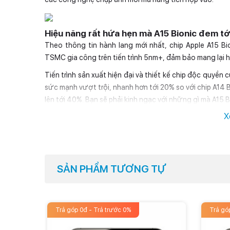
Hiệu năng rất hứa hẹn mà A15 Bionic đem tớ
Theo thông tin hành lang mới nhất, chip Apple A15 B
TSMC gia công trên tiến trình 5nm+, đảm bảo mang lại h
Tiến trình sản xuất hiện đại và thiết kế chip độc quyền 
sức mạnh vượt trội, nhanh hơn tới 20% so với chip A14 Bi
lên tới 40%. Bạn sẽ phải kinh ngạc với những gì mà A15 
X
Dung lượng pin cao nhất lịch sử iPhone
Bảng cấu hình rò rỉ từ hệ thống cung ứng nội bộ App
dung lượng pin. Cụ thể, chiếc điện thoại đình đám ra 
SẢN PHẨM TƯƠNG TỰ
cũ, đánh dấu dung lượng pin chạm ngưỡng 4.352 mAh.
Nếu thông tin này là sự thực thì iPhone 13 Pro Max sẽ l
Dung lượng pin ấn tượng kết hợp với khả năng tiêu thụ 
Trả góp 0đ - Trả trước 0%
Trả gó
iPhone 13 Pro Max có thời lượng pin dài lâu chưa từng c