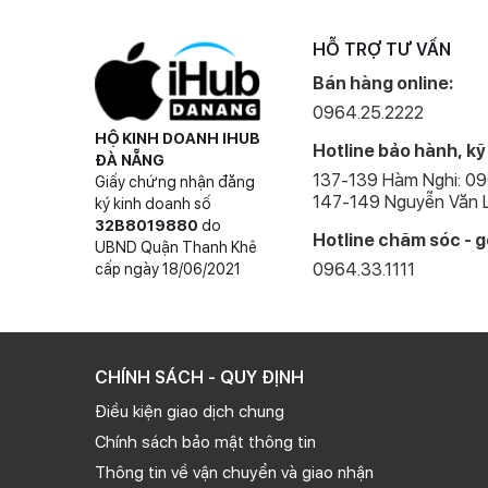
HỖ TRỢ TƯ VẤN
Bán hàng online:
0964.25.2222
HỘ KINH DOANH IHUB
Hotline bảo hành, kỹ
ĐÀ NẴNG
137-139 Hàm Nghi: 0
Giấy chứng nhận đăng
147-149 Nguyễn Văn L
ký kinh doanh số
32B8019880
do
Hotline chăm sóc - g
UBND Quận Thanh Khê
0964.33.1111
cấp ngày 18/06/2021
CHÍNH SÁCH - QUY ĐỊNH
Điều kiện giao dịch chung
Chính sách bảo mật thông tin
Thông tin về vận chuyển và giao nhận