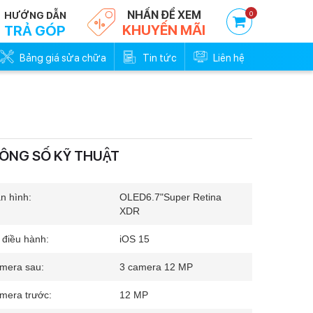
NHẤN ĐỂ XEM
0
HƯỚNG DẪN
KHUYẾN MÃI
TRẢ GÓP
Bảng giá sửa chữa
Tin tức
Liên hệ
ÔNG SỐ KỸ THUẬT
Trả góp 0đ - Trả trước
Trả góp 0đ -
0%
0
n hình:
OLED
6.7"
Super Retina
XDR
 điều hành:
iOS 15
mera sau:
3 camera 12 MP
mera trước:
12 MP