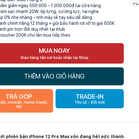
Ch
hăm giảm ngay 500.000 – 1.000.000đ tại cửa hàng
kèm sạc nhanh 20W, ốp lưng, cường lực, tai nghe
RA
óp 0% nhẹ nhàng – rinh máy về tay siêu dễ dàng
ành chính hãng 12 tháng + gói bảo hành rơi vỡ trị giá 500K
ành pin trọn đời duy nhất tại iHub
Bộ
voucher 200K cho lần mua tiếp theo
SI
MUA NGAY
Giao hàng tận nơi hoặc nhận tại Shop
Pin
THÊM VÀO GIỎ HÀNG
TRẢ GÓP
TRADE-IN
edit, mcredit, Home Credit,
Thu cũ - Đổi mới
HD
 với phiên bản iPhone 12 Pro Max vốn đang hết sức thành