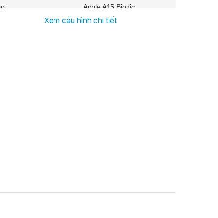
ip:
Apple A15 Bionic
Xem cấu hình chi tiết
M:
6 GB
 nhớ trong:
128 GB
M:
1 Nano SIM & 1 eSIM
Hỗ
trợ 5G
, Sạc:
4352 mAh
20 W