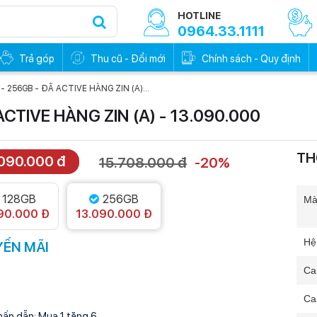
HOTLINE
0964.33.1111
Trả góp
Thu cũ - Đổi mới
Chính sách - Quy định
 - 256GB - ĐÃ ACTIVE HÀNG ZIN (A)...
ACTIVE HÀNG ZIN (A) - 13.090.000
TH
.090.000 đ
15.708.000 đ
-20%
0đ - Trả trước
Trả góp 0đ - Trả trước
0%
0%
128GB
256GB
Mà
90.000 Đ
13.090.000 Đ
Hệ
ẾN MÃI
Ca
Ca
hấp dẫn: Mua 1 tặng 6