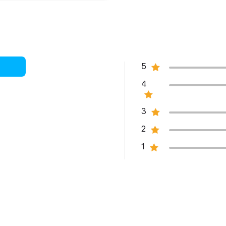
u ảnh, video riêng tư, các tài liệu cá nhân và kho dữ liệu cần
dịch vụ đám mây nào. Đảm bảo tính an toàn cũng như gia tăng
5
ay đã chụp ảnh rất đẹp thì iPhone 13 Pro Max sẽ đem tới cảm
4
Chi Kuo cho biết Táo khuyết đang nuôi ý định trang bị một
cho hai phiên bản Pro/Pro Max thế hệ mới.
3
 rộng sáu thấu kính, giúp tối ưu tác vụ bắt nét tự động mỗi
2
iDAR thì toàn bộ ba camera mà sản phẩm sở hữu đều có thể bắt
1