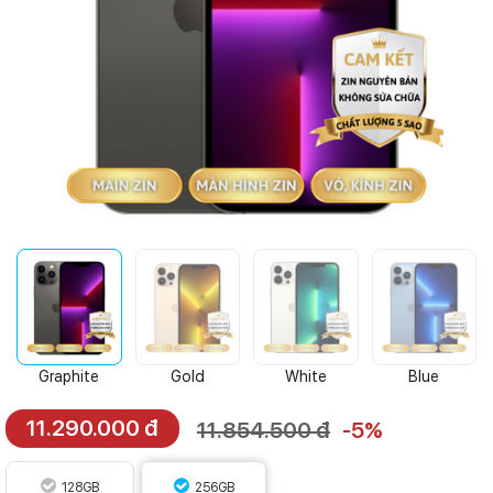
Graphite
Gold
White
Blue
11.290.000 đ
11.854.500 đ
-5%
128GB
256GB