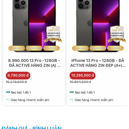
8.990.000 13 Pro -128GB -
iPhone 13 Pro - 128GB - ĐÃ
ĐÃ ACTIVE HÀNG ZIN (A) -
ACTIVE HÀNG ZIN ĐẸP (A+) -
9.790.000
10.290.000
9,790,000 đ
10,290,000 đ
10,279,500 đ
10,804,500 đ
Bao test 1 đổi 1
Bao test 1 đổi 1
Giao hàng nhanh miễn phí
Giao hàng nhanh miễn phí
ĐÁNH GIÁ - BÌNH LUẬN