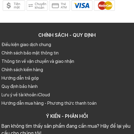
Chụp ảnh và quay video macro
Với iPhone 13 Pro, những chi tiết nhỏ nhất cũng có thể biến thành
tác phẩm nghệ thuật. Khả năng lấy nét ở khoảng cách siêu gần chỉ
2cm giúp các vật thể nhỏ như chiếc lá, côn trùng hay thậm chí giọt
sương đều được tái hiện sắc nét.
CHÍNH SÁCH - QUY ĐỊNH
Không chỉ chụp ảnh, iPhone 13 Pro còn là chiếc điện thoại đầu tiên
Điều kiện giao dịch chung
có thể quay video
macro
, tích hợp cả tính năng chuyển động chậm
Chính sách bảo mật thông tin
và tua nhanh khi quay, mang đến những thước phim macro mê hoặc.
Thông tin về vận chuyển và giao nhận
Chính sách kiểm hàng
Hướng dẫn trả góp
Quy định bảo hành
Lưu ý về tài khoản iCloud
Hướng dẫn mua hàng - Phương thức thanh toán
Ý KIẾN - PHẢN HỒI
Bạn không tìm thấy sản phẩm đang cần mua? Hãy để lại yêu
cầu cho chúng tôi!