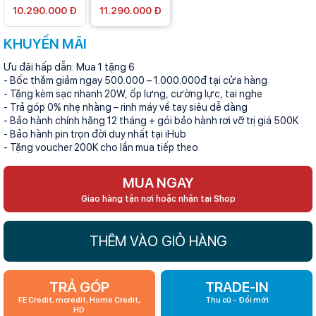
10.290.000 Đ
11.290.000 Đ
KHUYẾN MÃI
Ưu đãi hấp dẫn: Mua 1 tặng 6
- Bốc thăm giảm ngay 500.000 – 1.000.000đ tại cửa hàng
- Tặng kèm sạc nhanh 20W, ốp lưng, cường lực, tai nghe
- Trả góp 0% nhẹ nhàng – rinh máy về tay siêu dễ dàng
- Bảo hành chính hãng 12 tháng + gói bảo hành rơi vỡ trị giá 500K
- Bảo hành pin trọn đời duy nhất tại iHub
- Tặng voucher 200K cho lần mua tiếp theo
MUA NGAY
Giao hàng tận nơi hoặc nhận tại Shop
THÊM VÀO GIỎ HÀNG
TRẢ GÓP
TRADE-IN
FE Credit, mcredit, Home Credit,
Thu cũ - Đổi mới
HD