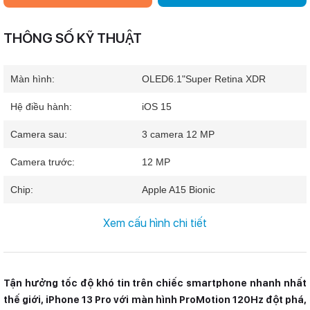
THÔNG SỐ KỸ THUẬT
Màn hình:
OLED
6.1"
Super Retina XDR
Hệ điều hành:
iOS 15
Camera sau:
3 camera 12 MP
Camera trước:
12 MP
Chip:
Apple A15 Bionic
RAM:
6 GB
Xem cấu hình chi tiết
Bộ nhớ trong:
128 GB
SIM:
1 Nano SIM & 1 eSIM
Hỗ trợ 5G
Tận hưởng tốc độ khó tin trên chiếc smartphone nhanh nhất
thế giới, iPhone 13 Pro với màn hình ProMotion 120Hz đột phá,
Pin, Sạc:
3095 mAh
20 W