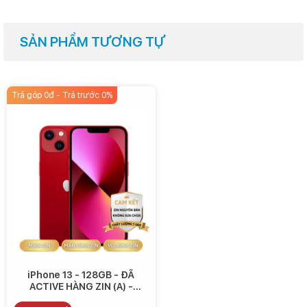
iPhone 13 trang bị bộ nhớ trong 128 GB dung lượng lý tưởng cho
SẢN PHẨM TƯƠNG TỰ
phép bạn thỏa thích lưu trữ mọi nội dung theo ý muốn mà không lo
nhanh đầy bộ nhớ.
Thiết bị sẽ được hỗ trợ mạng 5G, nhờ vậy người dùng sẽ trải
Trả góp 0đ - Trả trước 0%
nghiệm tốc độ kết nối mạng ấn tượng, tận hưởng những gì tinh túy
nhất với thời gian phản hồi cực nhanh.
iPhone 13 - 128GB - ĐÃ
ACTIVE HÀNG ZIN (A) -
8.490.000