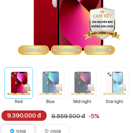
Red
Blue
Mid night
Star light
9.390.000 đ
9.859.500 đ
-5%
128GB
256GB