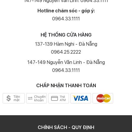
147-149 Nguyễn Văn Linh: 0964.33.1111
mật khuôn mặt Face ID.
Hotline chăm sóc - góp ý:
Công nghệ sạc đa năng
0964.33.1111
Mẫu iPhone 13 mới này cũng được cho là nặng hơn một chút do có
pin lớn hơn. Một chiếc smartphone cao cấp phục vụ mọi công việc
HỆ THỐNG CỬA HÀNG
sẽ không thể thiếu tính năng sạc nhanh, sạc không dây và tiết kiệm
pin, từ đó bạn sẽ có những trải nghiệm tuyệt vời, thoải mái tận
137-139 Hàm Nghi - Đà Nẵng
hưởng mọi tác vụ.
0964.25.2222
Bên cạnh đó, công nghệ sạc ngược không dây giúp truyền điện cho
147-149 Nguyễn Văn Linh - Đà Nẵng
thiết bị khác thông qua cảm ứng điện từ mà không cần bất cứ dây
0964.33.1111
nối rề rà nào.
Ngoài iPhone 13 Pro, iPhone 13 Pro Max thì iPhone 13 có lẽ là thiết bị
CHẤP NHẬN THANH TOÁN
có một mức giá hợp lý, nhưng hiệu năng thì hoàn toàn không hề
thua kém. Bạn có đang muốn nâng cấp thiết bị di động và sản phẩm
của Apple thì iPhone 13 là một sự lựa chọn không thể bỏ qua với
nhiều tính năng, điện thoại không quá to nhưng cấu hình thì không
hề yếu.
CHÍNH SÁCH - QUY ĐỊNH