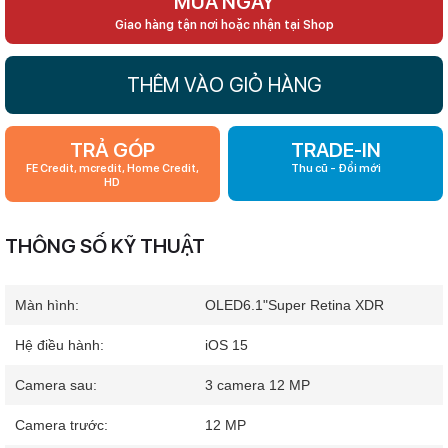
MUA NGAY
Giao hàng tận nơi hoặc nhận tại Shop
THÊM VÀO GIỎ HÀNG
TRẢ GÓP
TRADE-IN
FE Credit, mcredit, Home Credit,
Thu cũ - Đổi mới
HD
THÔNG SỐ KỸ THUẬT
Màn hình:
OLED
6.1"
Super Retina XDR
Hệ điều hành:
iOS 15
Camera sau:
3 camera 12 MP
Camera trước:
12 MP