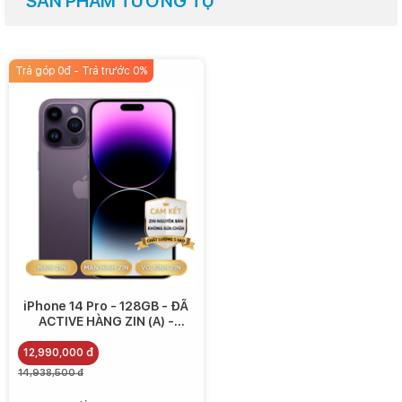
SẢN PHẨM TƯƠNG TỰ
cũng như ứng dụng nặng mà còn tối ưu tiết kiệm điện hơn.
Trả góp 0đ - Trả trước 0%
Apple cho biết A16 Bionic là bộ vi xử lý di động nhanh và mạnh nhất
trong thế giới điện thoại (9/2022), có thể thực hiện hàng tỷ phép
iPhone 14 Pro - 128GB - ĐÃ
tính mỗi giây, giúp cải thiện hiệu năng tính toán của cả CPU và GPU.
ACTIVE HÀNG ZIN (A) -
12.990.000
12,990,000 đ
14,938,500 đ