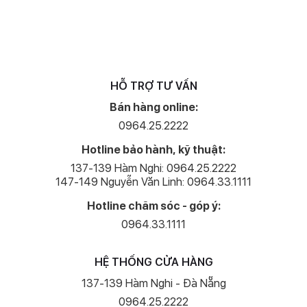
Tần số quét 120 Hz tái hiện hình ảnh mượt mà trong mọi pha chuyển
HỖ TRỢ TƯ VẤN
động nhanh, được thiết kế riêng và tối ưu hóa để đảm bảo các
Bán hàng online:
thao tác chạm, vuốt diễn ra mượt mà.
0964.25.2222
Camera nâng cấp toàn diện
Hotline bảo hành, kỹ thuật:
iPhone 14 Pro được nâng cấp toàn diện về hệ thống camera với
137-139 Hàm Nghi: 0964.25.2222
cảm biến chính độ phân giải 48 MP, kết hợp cùng thuật toán cải tiến
147-149 Nguyễn Văn Linh: 0964.33.1111
mới cho phép người dùng quay video 4K siêu sắc nét.
Hotline chăm sóc - góp ý:
0964.33.1111
HỆ THỐNG CỬA HÀNG
137-139 Hàm Nghi - Đà Nẵng
0964.25.2222