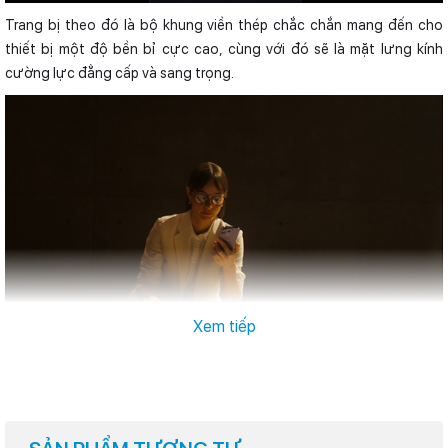
Trang bị theo đó là bộ khung viền thép chắc chắn mang đến cho
thiết bị một độ bền bỉ cực cao, cùng với đó sẽ là mặt lưng kính
cường lực đẳng cấp và sang trọng.
Xem tiếp
Hiệu năng đánh bật mọi đối thủ
iPhone 14 Pro được trang bị bộ vi xử lý A16 Bionic mới nhất của
Apple, trang bị 6 lõi CPU cùng 5 lõi GPU tiên tiến bậc nhất ở thời
điểm hiện tại, không những cho hiệu năng mạnh mẽ cân mọi tác vụ