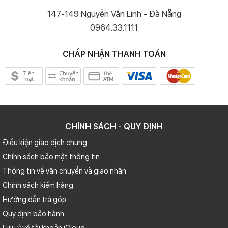
147-149 Nguyễn Văn Linh - Đà Nẵng
0964.33.1111
CHẤP NHẬN THANH TOÁN
Camera góc siêu rộng độ phân giải 12 MP được tối ưu để hoạt động
nhanh hơn và độ bao quát rộng hơn, mang đến những bức ảnh góc
siêu rộng tự nhiên và chân thực.
CHÍNH SÁCH - QUY ĐỊNH
Điều kiện giao dịch chung
Chính sách bảo mật thông tin
Thông tin về vận chuyển và giao nhận
Chính sách kiểm hàng
Hướng dẫn trả góp
Quy định bảo hành
Bước nhảy vọt về thời lượng pin
Lưu ý về tài khoản iCloud