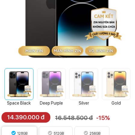
Space Black
Deep Purple
Silver
Gold
14.390.000 đ
16.548.500 đ
-15%
128GB
512GB
256GB