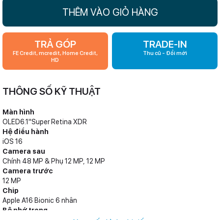
THÊM VÀO GIỎ HÀNG
TRẢ GÓP
TRADE-IN
FE Credit, mcredit, Home Credit,
Thu cũ - Đổi mới
HD
THÔNG SỐ KỸ THUẬT
Màn hình
OLED6.1"Super Retina XDR
Hệ điều hành
iOS 16
Camera sau
Chính 48 MP & Phụ 12 MP, 12 MP
Camera trước
12 MP
Chip
Apple A16 Bionic 6 nhân
Bộ nhớ trong
128 GB, 256 GB, 512 GB, 1 TB