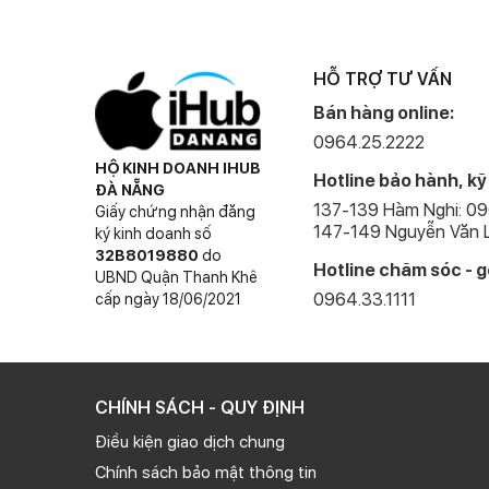
HỖ TRỢ TƯ VẤN
Bán hàng online:
0964.25.2222
HỘ KINH DOANH IHUB
Hotline bảo hành, kỹ
ĐÀ NẴNG
137-139 Hàm Nghi: 0
Giấy chứng nhận đăng
147-149 Nguyễn Văn L
ký kinh doanh số
32B8019880
do
Hotline chăm sóc - g
UBND Quận Thanh Khê
0964.33.1111
cấp ngày 18/06/2021
CHÍNH SÁCH - QUY ĐỊNH
Điều kiện giao dịch chung
Chính sách bảo mật thông tin