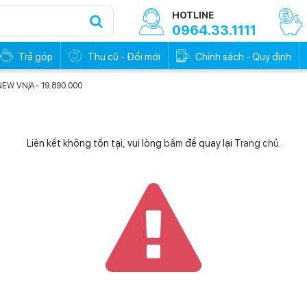
HOTLINE
0964.33.1111
Trả góp
Thu cũ - Đổi mới
Chính sách - Quy định
NEW VN/A- 19.890.000
Liên kết không tồn tại, vui lòng
bấm
để quay lại
Trang chủ
.