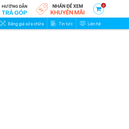
NHẤN ĐỂ XEM
0
HƯỚNG DẪN
KHUYẾN MÃI
TRẢ GÓP
Bảng giá sửa chữa
Tin tức
Liên hệ