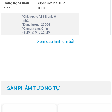
Công nghệ màn
Super Retina XDR
hình
OLED
*Chip Apple A18 Bionic 6
nhân
*Dung lượng: 256GB
*Camera sau: Chính
48MP & Phụ 12 MP
*Camera trước: 12 MP
Xem cấu hình chi tiết
Xem cấu hình chi tiết
SẢN PHẨM TƯƠNG TỰ