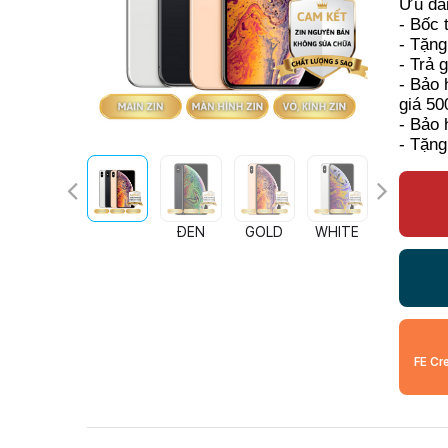
Ưu đãi
- Bốc 
- Tặng
- Trả 
- Bảo 
giá 50
- Bảo 
- Tặng
ĐEN
GOLD
WHITE
FE Cr