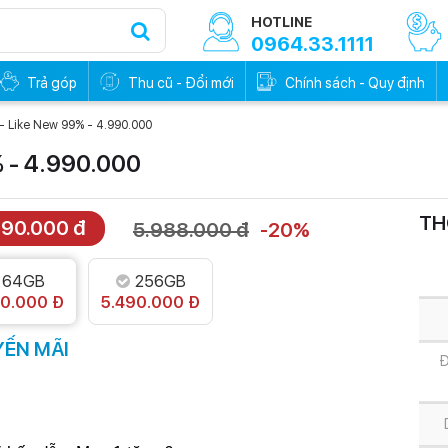
HOTLINE
0964.33.1111
Trả góp
Thu cũ - Đổi mới
Chính sách - Quy định
- Like New 99% - 4.990.000
% - 4.990.000
TH
990.000 đ
5.988.000 đ
-20%
0đ - Trả trước
Trả góp 0đ - Trả trước
0%
0%
64GB
256GB
90.000 Đ
5.490.000 Đ
ẾN MÃI
Đ