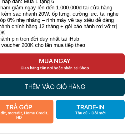
 hấp dẫn: Mua 1 tặng 6
thăm giảm ngay lên đến 1.000.000đ tại cửa hàng
 kèm sạc nhanh 20W, ốp lưng, cường lực, tai nghe
góp 0% nhẹ nhàng – rinh máy về tay siêu dễ dàng
Kí
hành chính hãng 12 tháng + gói bảo hành rơi vỡ trị
0K
hành pin trọn đời duy nhất tại iHub
 voucher 200K cho lần mua tiếp theo
MUA NGAY
Giao hàng tận nơi hoặc nhận tại Shop
THÊM VÀO GIỎ HÀNG
TRẢ GÓP
TRADE-IN
edit, mcredit, Home Credit,
Thu cũ - Đổi mới
HD