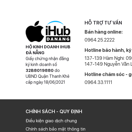
HỖ TRỢ TƯ VẤN
Bán hàng online:
0964.25.2222
HỘ KINH DOANH IHUB
Hotline bảo hành, kỹ
ĐÀ NẴNG
137-139 Hàm Nghi: 0
Giấy chứng nhận đăng
147-149 Nguyễn Văn L
ký kinh doanh số
32B8019880
do
Hotline chăm sóc - g
UBND Quận Thanh Khê
0964.33.1111
cấp ngày 18/06/2021
CHÍNH SÁCH - QUY ĐỊNH
Điều kiện giao dịch chung
Chính sách bảo mật thông tin