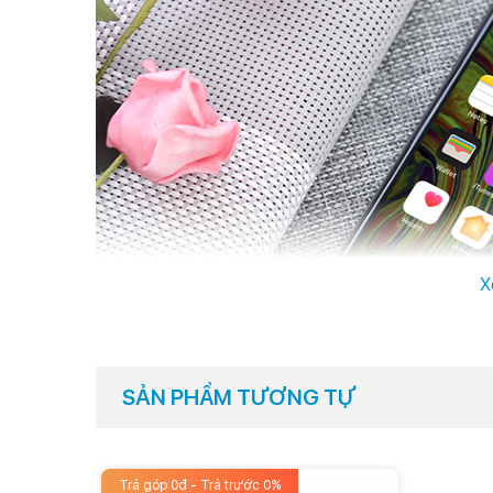
X
SẢN PHẨM TƯƠNG TỰ
Trả góp 0đ - Trả trước 0%