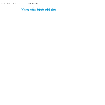
Hệ điều hành
iOS 12
Xem cấu hình chi tiết
ch thước màn hình
5.8 inches
1 nano SIM + 1 eSIM
Thẻ sim