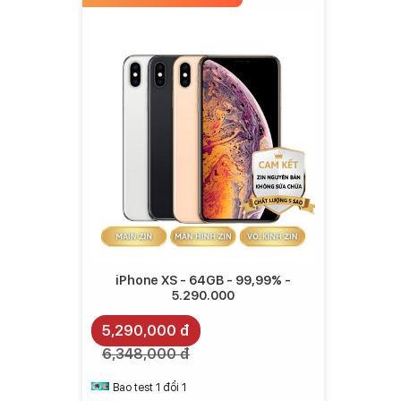
Hơn nữa, màn hình của máy còn hỗ trợ công nghệ HD
chuyển động mượt mà hơn.
iPhone XS sở hữu hệ thống âm thanh 2 chiều
dải âm rộng và chi tiết hơn.
Nhờ thế mà bạn có thể thưởng thức những bộ phim t
chiếc tai nghe để có một chất âm tốt.
Hệ thống bảo mật khuôn mặt 3D trên iPhone
thông minh nhân tạo.
iPhone XS - 64GB - 99,99% -
5.290.000
5,290,000 đ
6,348,000 đ
Bao test 1 đổi 1