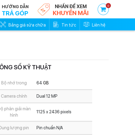
NHẤN ĐỂ XEM
0
HƯỚNG DẪN
KHUYẾN MÃI
TRẢ GÓP
Bảng giá sửa chữa
Tin tức
Liên hệ
ÔNG SỐ KỸ THUẬT
Trả góp 0đ - Trả trước
0%
Bộ nhớ trong
64
GB
Camera chính
Dual 12 MP
ộ phân giải màn
1125 x 2436 pixels
hình
Dung lượng pin
Pin chuẩn N/A