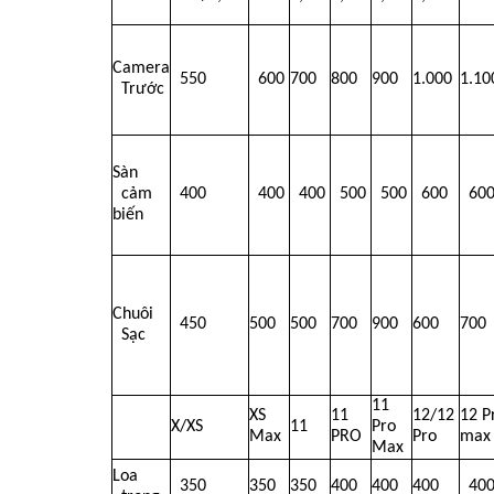
Camera
  550
  600
700
800
900
1.000
1.10
  Trước
Sàn
  cảm 
  400
  400
  400
  500
  500
  600
  60
biến
Chuôi
  450
500 
500 
700 
900 
600 
700
  Sạc
11 
XS 
11 
12/12 
12 Pr
X/XS
11
Pro 
Max
PRO
Pro
max
Max
Loa
  350
350
350
400
400
400
40