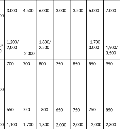
3.000
4.500
6.000
3.000
3.500
6.000
7.000
000
1,200/
1,800/
 1.700 
0/ 
2,000
2.500 
3.000
1,900/
0
3,500
 2.000
700
700
800
750
850
850
950
500
0
650
750
  800
750
650 
750
850
800
1,100
1,700
1,800
2,000
  2,000
2,300
2,000