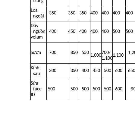
  trong
Loa
  350
350
350 
400 
400 
400 
400 
  ngoài
Dây
  nguồn 
  400
450 
400 
400 
400 
500 
500 
volum
Sườn
  700
  850
  550
700/
  1,
1,000
1,100
1,100
Kính
  300
  350
  400
  450
  500
  600
  65
  sau
Sửa
6
  face 
500
  500
  500
  500
  500
  600
ID