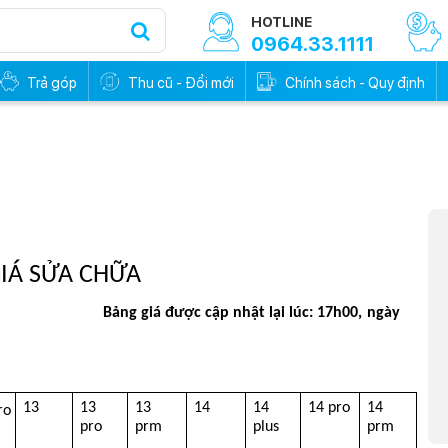
HOTLINE
0964.33.1111
Trả góp
Thu cũ - Đổi mới
Chính sách - Quy định
IÁ SỬA CHỮA
                                        Bảng giá được cập nhật lại lúc: 17h00, ngày 
13
13 
13 
14
14 
14 pro
14 
o 
pro
prm
plus
prm