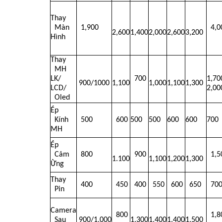
Thay
  Màn 
  1,900
  4,
2,600
1,400
2,000
2,600
3,200
Hình
Thay
  MH 
LK/
  700
1,70
900/1000
1,100
1,000
1,100
1,300
LCD/
2,00
  Oled
Ép
  Kính 
  500
  600
500
500
600
600
700
MH
Ép
  Cảm 
  800
  900
  1,
1.100
1,100
1,200
1,300
Ừng
Thay
  400
  450
  400
  550
  600
  650
  70
  Pin
Camera
  800
  1,
  Sau
900/1,000
1,300
1,400
1,400
1,500