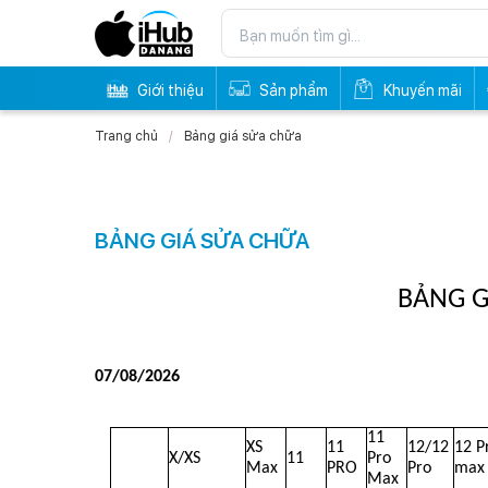
Giới thiệu
Sản phẩm
Khuyến mãi
Trang chủ
Bảng giá sửa chữa
BẢNG GIÁ SỬA CHỮA
BẢNG G
                                                                           
07/08/2026
11 
XS 
11 
12/12 
12 Pr
X/XS
11
Pro 
Max
PRO
Pro
max
Max