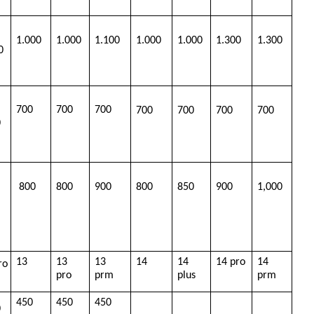
1.000 
1.000 
1.100 
1.000 
1.000 
1.300 
1.300
0
700
700
700
700
700
700
700
0
 800
800
900 
800 
850 
900
1,000 
13
13 
13 
14
14 
14 pro
14 
o 
pro
prm
plus
prm
450
450
450
0