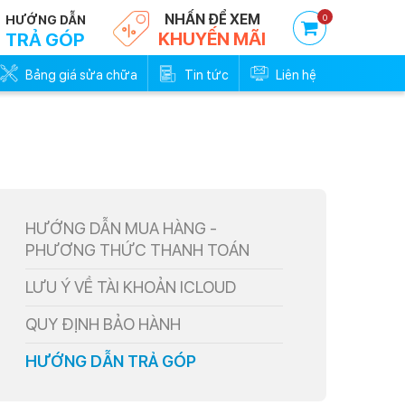
NHẤN ĐỂ XEM
0
HƯỚNG DẪN
KHUYẾN MÃI
TRẢ GÓP
Bảng giá sửa chữa
Tin tức
Liên hệ
HƯỚNG DẪN MUA HÀNG -
PHƯƠNG THỨC THANH TOÁN
LƯU Ý VỀ TÀI KHOẢN ICLOUD
QUY ĐỊNH BẢO HÀNH
HƯỚNG DẪN TRẢ GÓP