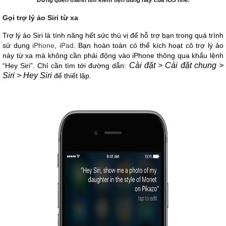
Đừng quên thanh tìm kiếm tiện dùng này của iOS nhé.
Gọi trợ lý ảo Siri từ xa
Trợ lý ảo Siri là tính năng hết sức thú vị để hỗ trợ bạn trong quá trình
sử dụng
iPhone
,
iPad
. Bạn hoàn toàn có thể kích hoạt cô trợ lý ảo
này từ xa mà không cần phải động vào iPhone thông qua khẩu lệnh
Cài đặt
> Cài đặt chung >
“Hey Siri”. Chỉ cần tìm tới đường dẫn:
Siri > Hey Siri
để thiết lập.