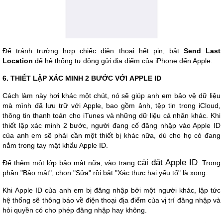
Để tránh trường hợp chiếc điện thoại hết pin, bật
Send Last
Location
để hệ thống tự động gửi địa điểm của iPhone đến Apple.
6. THIẾT LẬP XÁC MINH 2 BƯỚC VỚI APPLE ID
Cách làm này hơi khác một chút, nó sẽ giúp anh em bảo vệ dữ liệu
mà mình đã lưu trữ với Apple, bao gồm ảnh, tệp tin trong iCloud,
thông tin thanh toán cho iTunes và những dữ liệu cá nhân khác. Khi
thiết lập xác minh 2 bước, người đang cố đăng nhập vào Apple ID
của anh em sẽ phải cần một thiết bị khác nữa, dù cho họ có đang
nắm trong tay mật khẩu Apple ID.
cài đặt Apple ID
Để thêm một lớp bảo mật nữa, vào trang
. Trong
phần "Bảo mật", chọn "Sửa" rồi bật "Xác thực hai yếu tố" là xong.
Khi Apple ID của anh em bị đăng nhập bởi một người khác, lập tức
hệ thống sẽ thông báo về điện thoại địa điểm của vị trí đăng nhập và
hỏi quyền có cho phép đăng nhập hay không.