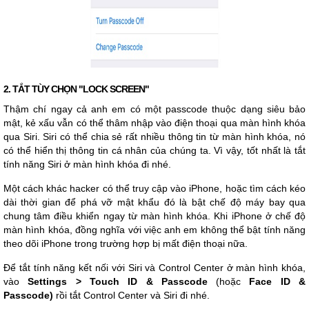
2. TẮT TÙY CHỌN "LOCK SCREEN"
Thậm chí ngay cả anh em có một passcode thuộc dạng siêu bảo
mật, kẻ xấu vẫn có thể thâm nhập vào điện thoại qua màn hình khóa
qua Siri. Siri có thể chia sẻ rất nhiều thông tin từ màn hình khóa, nó
có thể hiển thị thông tin cá nhân của chúng ta. Vì vậy, tốt nhất là tắt
tính năng Siri ở màn hình khóa đi nhé.
Một cách khác hacker có thể truy cập vào iPhone, hoặc tìm cách kéo
dài thời gian để phá vỡ mật khẩu đó là bật chế độ máy bay qua
chung tâm điều khiển ngay từ màn hình khóa. Khi iPhone ở chế độ
màn hình khóa, đồng nghĩa với việc anh em không thể bật tính năng
theo dõi iPhone trong trường hợp bị mất điện thoại nữa.
Để tắt tính năng kết nối với Siri và Control Center ở màn hình khóa,
vào
Settings > Touch ID & Passcode
(hoặc
Face ID &
Passcode)
rồi tắt Control Center và Siri đi nhé.