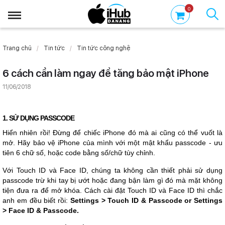
0
Trang chủ
Tin tức
Tin tức công nghệ
6 cách cần làm ngay để tăng bảo mật iPhone
11/06/2018
1. SỬ DỤNG PASSCODE
Hiển nhiên rồi! Đừng để chiếc iPhone đó mà ai cũng có thể vuốt là
mở. Hãy bảo vệ iPhone của mình với một mật khẩu passcode - ưu
tiên 6 chữ số, hoặc code bằng số/chữ tùy chỉnh.
Với Touch ID và Face ID, chúng ta không cần thiết phải sử dụng
passcode trừ khi tay bị ướt hoặc đang bận làm gì đó mà mặt không
tiện đưa ra để mở khóa. Cách cài đặt Touch ID và Face ID thì chắc
anh em đều biết rồi:
Settings > Touch ID & Passcode or Settings
> Face ID & Passcode.