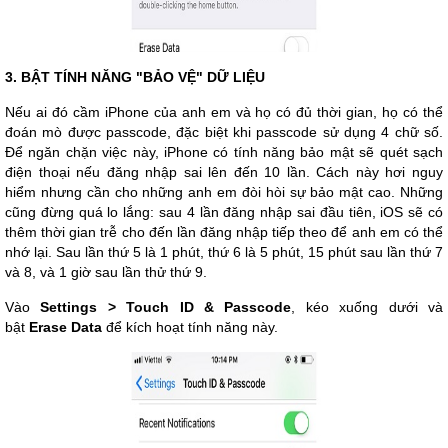
3. BẬT TÍNH NĂNG "BẢO VỆ" DỮ LIỆU
Nếu ai đó cầm iPhone của anh em và họ có đủ thời gian, họ có thể
đoán mò được passcode, đặc biệt khi passcode sử dụng 4 chữ số.
Để ngăn chặn việc này, iPhone có tính năng bảo mật sẽ quét sạch
điện thoại nếu đăng nhập sai lên đến 10 lần. Cách này hơi nguy
hiểm nhưng cần cho những anh em đòi hòi sự bảo mật cao. Những
cũng đừng quá lo lắng: sau 4 lần đăng nhập sai đầu tiên, iOS sẽ có
thêm thời gian trễ cho đến lần đăng nhập tiếp theo để anh em có thể
nhớ lại. Sau lần thứ 5 là 1 phút, thứ 6 là 5 phút, 15 phút sau lần thứ 7
và 8, và 1 giờ sau lần thử thứ 9.
Vào
Settings > Touch ID & Passcode
, kéo xuống dưới và
bật
Erase Data
để kích hoạt tính năng này.