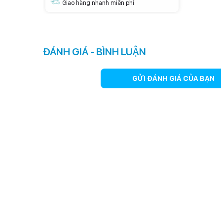
Giao hàng nhanh miễn phí
ĐÁNH GIÁ - BÌNH LUẬN
GỬI ĐÁNH GIÁ CỦA BẠN
Theo trải nghiệm thì tính năng này hoạt động rất hiệu 
Kích hoạt chế độ chụp đêm sẽ do iPhone tự quyết định v
Ảnh chụp chế độ góc siêu rộng
Camera trước cũng có một tính năng thông minh, khi bạ