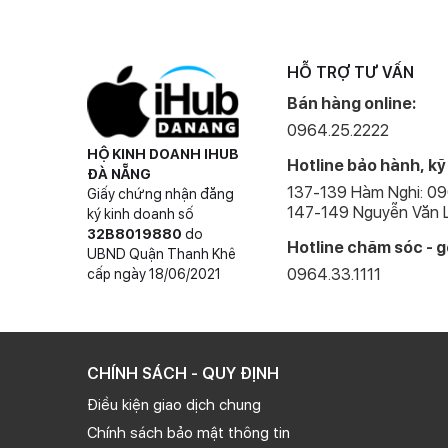
rộng để bạn có thể chụp với nhiều người hơn.
Ngoài ra Apple cũng giới thiệu tính năng quay video 
trang bị cho những chiếc iPhone trước đây.
HỖ TRỢ TƯ VẤN
Mỗi lần ra iPhone mới là mỗi lần Apple m
Bán hàng online:
năng "chưa từng có".
0964.25.2222
Trên iPhone 11 mới Apple nâng cấp con chip của mình lên
HỘ KINH DOANH IHUB
Hotline bảo hành, kỹ
ĐÀ NẴNG
Chiếc iPhone này cũng được nâng cấp dung lượng ram lê
137-139 Hàm Nghi: 0
Giấy chứng nhận đăng
147-149 Nguyễn Văn L
Mọi thao tác trên iPhone mới rất mượt mà bạn gần 
ký kinh doanh số
32B8019880
do
trong một thời gian dài.
Hotline chăm sóc - g
UBND Quận Thanh Khê
0964.33.1111
cấp ngày 18/06/2021
CHÍNH SÁCH - QUY ĐỊNH
Điều kiện giao dịch chung
Chính sách bảo mật thông tin