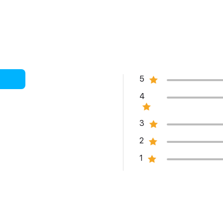
5
4
3
2
1
quả đặc biệt trong những môi trường cực kỳ thiếu sáng.
iệc của bạn chỉ cần đưa máy lên và chụp, rất đơn giản.
n xoay ngang điện thoại nó sẽ tự kích hoạt chế độ selfie góc