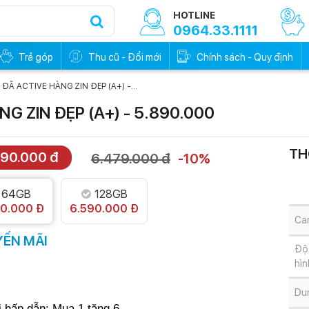
HOTLINE
0964.33.1111
Trả góp
Thu cũ - Đổi mới
Chính sách - Quy định
- ĐÃ ACTIVE HÀNG ZIN ĐẸP (A+) -...
NG ZIN ĐẸP (A+) - 5.890.000
TH
890.000 đ
6.479.000 đ
-10%
0đ - Trả trước
Trả góp 0đ - Trả trước
0%
0%
64GB
128GB
90.000 Đ
6.590.000 Đ
Ca
ẾN MÃI
Độ 
hìn
Du
 hấp dẫn: Mua 1 tặng 6