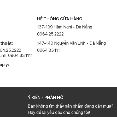
slow motion dành cho camera trước, điều mà Apple chưa từng
HỆ THỐNG CỬA HÀNG
ang đến cho người dùng một trải nghiệm về hiệu
137-139 Hàm Nghi - Đà Nẵng
0964.25.2222
 thế hệ Apple A13 Bionic rất mạnh mẽ.
 thuật:
147-149 Nguyễn Văn Linh - Đà Nẵng
n thành 4 GB thay vì 3 GB như thế hệ trước đó.
964.25.2222
0964.33.1111
inh: 0964.33.1111
như sẽ không cảm nhận được sự giật lag cho dù có sử dụng
óp ý:
Ý KIẾN - PHẢN HỒI
Bạn không tìm thấy sản phẩm đang cần mua?
Hãy để lại yêu cầu cho chúng tôi!