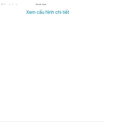
điều hành
iOS 13
Xem cấu hình chi tiết
h thước màn hình
6.1 inch
ẻ sim
1 nano SIM + 1 eSIM
mera phụ
12 MP
U
Apple A13 Bionic (7 nm+)
4 GB
M