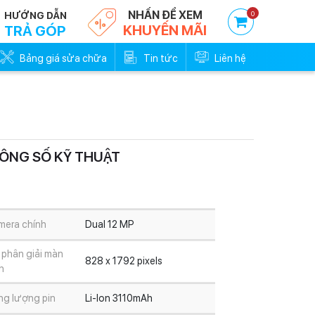
NHẤN ĐỂ XEM
0
HƯỚNG DẪN
KHUYẾN MÃI
TRẢ GÓP
Bảng giá sửa chữa
Tin tức
Liên hệ
ÔNG SỐ KỸ THUẬT
Trả góp 0đ - Trả trước
Trả góp 0đ -
0%
0
mera chính
Dual 12 MP
phân giải màn
828 x 1792 pixels
h
ng lượng pin
Li-Ion 3110mAh