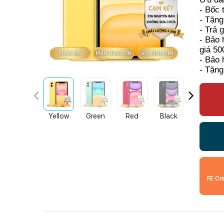
- Bốc 
- Tặng
- Trả 
- Bảo 
giá 50
- Bảo 
- Tặng
Yellow
Green
Red
Black
White
FE Cr