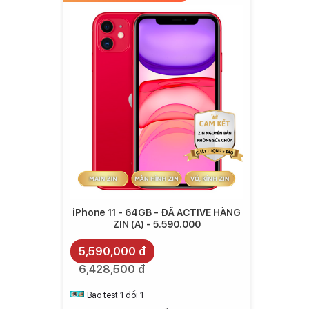
Đây là một điều được xem là bước ngoặt bởi những chi
sai lệch về màu sắc khi chuyển đổi qua lại giữa các ống
iPhone 11 - 64GB - ĐÃ ACTIVE HÀNG
ZIN (A) - 5.590.000
5,590,000 đ
6,428,500 đ
Bao test 1 đổi 1