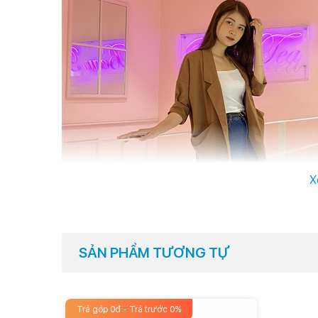
X
SẢN PHẨM TƯƠNG TỰ
Trả góp 0đ - Trả trước 0%