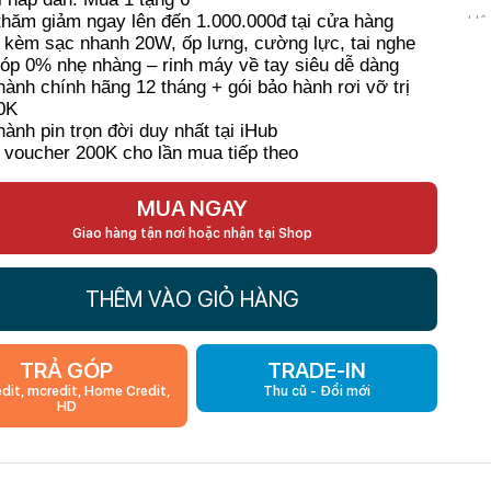
thăm giảm ngay lên đến 1.000.000đ tại cửa hàng
Hệ 
 kèm sạc nhanh 20W, ốp lưng, cường lực, tai nghe
góp 0% nhẹ nhàng – rinh máy về tay siêu dễ dàng
Kíc
hành chính hãng 12 tháng + gói bảo hành rơi vỡ trị
0K
Th
hành pin trọn đời duy nhất tại iHub
 voucher 200K cho lần mua tiếp theo
Ca
MUA NGAY
CP
Giao hàng tận nơi hoặc nhận tại Shop
Purple
RA
THÊM VÀO GIỎ HÀNG
TRẢ GÓP
TRADE-IN
edit, mcredit, Home Credit,
Thu cũ - Đổi mới
HD