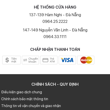
HỆ THỐNG CỬA HÀNG
137-139 Hàm Nghi - Đà Nẵng
0964.25.2222
147-149 Nguyễn Văn Linh - Đà Nẵng
Không chỉ có camera chính mà camera selfie trên
0964.33.1111
iPhone 11 Pro Max cũng được cải thiện rất nhiều.
Ảnh selfie trên iPhone 11 Pro Max
CHẤP NHẬN THANH TOÁN
Tiếp theo chúng ta sẽ có công nghệ quay video độ phân giải 4K
ngay trên camera trước một điều mà những chiếc iPhone trước đây
chưa thể làm được.
CHÍNH SÁCH - QUY ĐỊNH
Điều kiện giao dịch chung
Chính sách bảo mật thông tin
Thông tin về vận chuyển và giao nhận