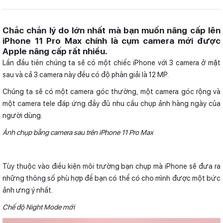
Thẻ sim
1 nano SIM + 1 eSIM
Chắc chắn lý do lớn nhất mà bạn muốn nâng cấp lên
iPhone 11 Pro Max chính là cụm camera mới được
Camera phụ
12 MP
Apple nâng cấp rất nhiều.
Lần đầu tiên chúng ta sẽ có một chiếc iPhone với 3 camera ở mặt
CPU
Apple A13 Bionic (7 nm+)
sau và cả 3 camera này đều có độ phân giải là 12 MP.
RAM
4 GB
Chúng ta sẽ có một camera góc thường, một camera góc rộng và
một camera tele đáp ứng đầy đủ nhu cầu chụp ảnh hàng ngày của
người dùng.
Ảnh chụp bằng camera sau trên iPhone 11 Pro Max
Tùy thuộc vào điều kiện môi trường bạn chụp mà iPhone sẽ đưa ra
những thông số phù hợp để bạn có thể có cho mình được một bức
ảnh ưng ý nhất.
Chế độ Night Mode mới