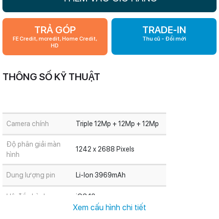
TRẢ GÓP
TRADE-IN
FE Credit, mcredit, Home Credit,
Thu cũ - Đổi mới
HD
THÔNG SỐ KỸ THUẬT
Camera chính
Triple 12Mp + 12Mp + 12Mp
Độ phân giải màn
1242 x 2688 Pixels
hình
Dung lượng pin
Li-Ion 3969mAh
Hệ điều hành
iOS 13
Xem cấu hình chi tiết
Kích thước màn hình
6.5"