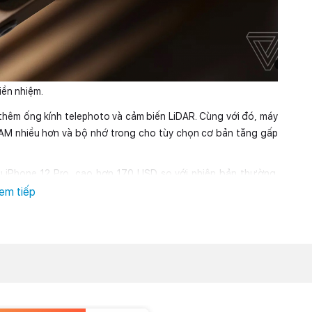
iền nhiệm.
thêm ống kính telephoto và cảm biến LiDAR. Cùng với đó, máy
RAM nhiều hơn và bộ nhớ trong cho tùy chọn cơ bản tăng gấp
 iPhone 12 Pro, cao hơn
170 USD
so với phiên bản thường.
 12 năm nay được trang bị màn hình OLED?
em tiếp
tiêu chuẩn và iPhone Pro đã không còn nhiều như năm ngoái.
a độ phân giải thấp trong khi iPhone 11 Pro sử dụng tấm nền
2 hay iPhone 12 Pro là các tính năng bổ sung có thực sự cần
g hai tính năng zoom quang học và chụp ảnh chân dung trong