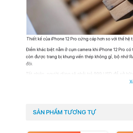
Thiết kế của iPhone 12 Pro cứng cáp hơn so với thế hệ t
Điểm khác biệt nằm ở cụm camera khi iPhone 12 Pro có 
còn được trang bị khung viền thép không gỉ, bộ nhớ 
đôi.
Tất nhiên, người dùng sẽ phải trả
999 USD
để sở hữu
Nhưng liệu số tiền bỏ ra thêm có xứng đáng khi iPhone
X
Điều này đồng nghĩa với việc ranh giới giữa iPhone 
iPhone 11 chỉ được trang bị màn hình LCD Liquid Retin
OLED Super Retina.
SẢN PHẨM TƯƠNG TỰ
Câu hỏi dành cho những ai đang phân vân chọn iPhone 1
thiết hay không. Tất cả phụ thuộc vào nhu cầu sử dụn
điều kiện thiếu sáng của người dùng.