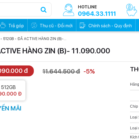
HOTLINE
0964.33.1111
Trả góp
Thu cũ - Đổi mới
Chính sách - Quy định
 - 512GB - ĐÃ ACTIVE HÀNG ZIN (B)-...
ACTIVE HÀNG ZIN (B)- 11.090.000
TH
090.000 đ
11.644.500 đ
-5%
0đ - Trả trước
Trả góp 0đ - Trả trước
0%
0%
Hãng
512GB
90.000 Đ
Chip 
ẾN MÃI
Loại
Loại
Kích