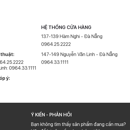
theo Apple cho biết đây là Ceramic Shield – vật liệu kết hợp
có khả năng chịu va đập gấp 4 lần so với các đời trước, cùng
 điện thoại nhiều như tôi, lớp phủ màn hình mới trên iPhone 12
HỆ THỐNG CỬA HÀNG
ờ như năm ngoái, nhưng thiết kế mới đã loại bỏ những góc bo
137-139 Hàm Nghi - Đà Nẵng
0964.25.2222
 thuật:
147-149 Nguyễn Văn Linh - Đà Nẵng
964.25.2222
0964.33.1111
inh: 0964.33.1111
óp ý:
Ý KIẾN - PHẢN HỒI
Bạn không tìm thấy sản phẩm đang cần mua?