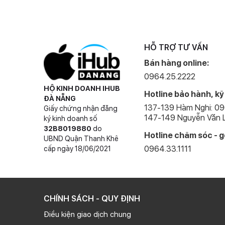
Mặt trước của điện thoại được phủ một lớp bảo vệ, mà 
giữa thủy tinh và gốm. Apple tuyên bố dòng iPhone 12 
với đó là chống trầy xước tốt hơn. Với một người làm rơi
Series là nâng cấp đáng giá.
HỖ TRỢ TƯ VẤN
Quay sang mặt sau, Apple vẫn sử dụng chất liệu kính m
Bán hàng online:
cong, giúp độ bền của máy được cải thiện.
0964.25.2222
HỘ KINH DOANH IHUB
Hotline bảo hành, kỹ
ĐÀ NẴNG
137-139 Hàm Nghi: 0
Giấy chứng nhận đăng
147-149 Nguyễn Văn L
ký kinh doanh số
32B8019880
do
Hotline chăm sóc - g
UBND Quận Thanh Khê
0964.33.1111
cấp ngày 18/06/2021
CHÍNH SÁCH - QUY ĐỊNH
Điều kiện giao dịch chung