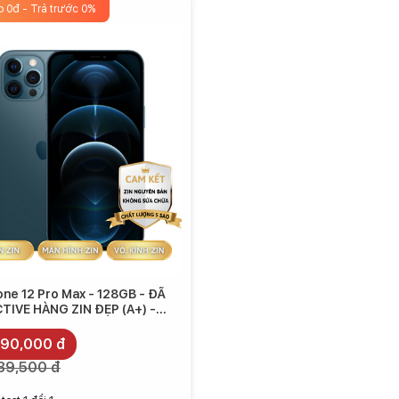
p 0đ - Trả trước 0%
 trị tương ứng, có lẽ bạn nên chờ đợi iPhone 12 Pro Max. Với
 Pro Max có màn hình lớn hơn và camera được cải tiến (thêm
one 12 Pro Max - 128GB - ĐÃ
TIVE HÀNG ZIN ĐẸP (A+) -
10.990.000
990,000 đ
39,500 đ