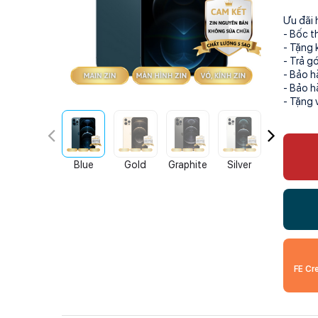
Ưu đãi 
- Bốc t
- Tặng 
- Trả g
- Bảo h
- Bảo h
- Tặng 
Blue
Gold
Graphite
Silver
Blue
FE Cr