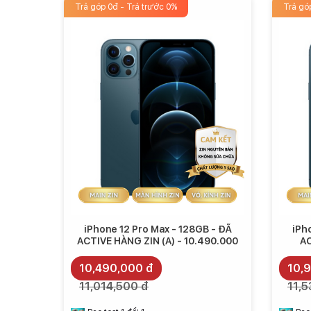
Trả góp 0đ - Trả trước 0%
Trả gó
Mặt khác, nếu muốn chi nhiều hơn và nhận lại những giá
giá cao hơn
100 USD
so với iPhone 12 Pro, iPhone 12
chống rung cảm biến, zoom tốt hơn...).
iPhone 12 Pro Max - 128GB - ĐÃ
iPh
ACTIVE HÀNG ZIN (A) - 10.490.000
AC
10,490,000 đ
10,
11,014,500 đ
11,5