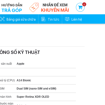
NHẤN ĐỂ XEM
0
HƯỚNG DẪN
KHUYẾN MÃI
TRẢ GÓP
Bảng giá sửa chữa
Tin tức
Liên hệ
ÔNG SỐ KỸ THUẬT
Trả góp 0đ - Trả trước
Trả góp 0đ -
0%
0
 sản xuất
Apple
xử lý (CPU)
A14 Bionic
 SIM
Dual SIM (nano‑SIM and eSIM)
 màn hình
Super Retina XDR OLED
 thước màn