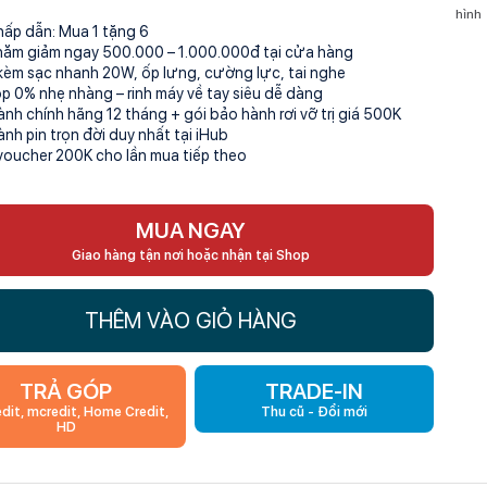
hình
hấp dẫn: Mua 1 tặng 6
Độ p
hăm giảm ngay 500.000 – 1.000.000đ tại cửa hàng
hình
kèm sạc nhanh 20W, ốp lưng, cường lực, tai nghe
óp 0% nhẹ nhàng – rinh máy về tay siêu dễ dàng
Hệ đ
ành chính hãng 12 tháng + gói bảo hành rơi vỡ trị giá 500K
Phiê
ành pin trọn đời duy nhất tại iHub
hành
voucher 200K cho lần mua tiếp theo
MUA NGAY
Giao hàng tận nơi hoặc nhận tại Shop
THÊM VÀO GIỎ HÀNG
TRẢ GÓP
TRADE-IN
edit, mcredit, Home Credit,
Thu cũ - Đổi mới
HD