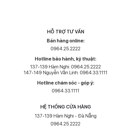
iPhone 12 và iPhone 12 Pro có chung thiết kế vuông vức, được lấy
cảm hứng từ iPhone 5. Thiết kế này giúp iPhone 12 Pro khác biệt với
đa số smartphone Android hiện nay, chủ yếu có viền bo cong.
Thiết kế mới khiến iPhone 12 Pro trông ấn tượng và độc đáo hơn,
HỖ TRỢ TƯ VẤN
đồng thời giúp máy mỏng hơn đôi chút so với iPhone 11 Pro (7,4 mm
so với 8,1 mm).
Bán hàng online:
0964.25.2222
Sở hữu khung viền thép, iPhone 12 Pro cho cảm giác cầm đầm tay
và cứng cáp hơn. Tuy nhiên, phần khung này là nơi để lại dấu vân tay
Hotline bảo hành, kỹ thuật:
nhiều nhất và người dùng sẽ phải lau thường xuyên nếu không sử
137-139 Hàm Nghi: 0964.25.2222
dụng ốp lưng. Thậm chí, đây là chiếc iPhone đầu tiên mà sau thời
147-149 Nguyễn Văn Linh: 0964.33.1111
gian dài tôi phải đeo ốp bởi viền thép chỉ đẹp khi lần đầu nhìn vào.
Hotline chăm sóc - góp ý:
Mặt trước của điện thoại được phủ một lớp bảo vệ, mà
0964.33.1111
theo Apple cho biết đây là Ceramic Shield – vật liệu kết hợp giữa
thủy tinh và gốm. Apple tuyên bố dòng iPhone 12 có khả năng chịu
HỆ THỐNG CỬA HÀNG
va đập gấp 4 lần so với các đời trước, cùng với đó là chống trầy
137-139 Hàm Nghi - Đà Nẵng
xước tốt hơn. Với một người làm rơi điện thoại nhiều như tôi, lớp
phủ màn hình mới trên iPhone 12 Series là nâng cấp đáng giá.
0964.25.2222