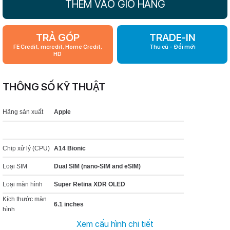
THÊM VÀO GIỎ HÀNG
TRẢ GÓP
TRADE-IN
FE Credit, mcredit, Home Credit,
Thu cũ - Đổi mới
HD
THÔNG SỐ KỸ THUẬT
Hãng sản xuất
Apple
Chip xử lý (CPU)
A14 Bionic
Loại SIM
Dual SIM (nano‑SIM and eSIM)
Loại màn hình
Super Retina XDR OLED
Kích thước màn
6.1 inches
hình
Độ phân giải màn
Xem cấu hình chi tiết
1170 x 2532 pixels