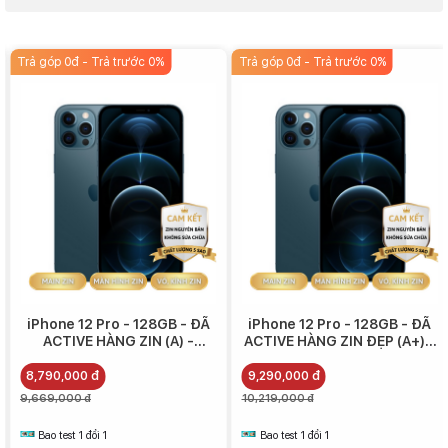
trang bị màn hình LCD Liquid Retina độ phân giải thấp trong khi
iPhone 11 Pro sử dụng tấm nền OLED Super Retina.
Trả góp 0đ - Trả trước 0%
Trả góp 0đ - Trả trước 0%
Câu hỏi dành cho những ai đang phân vân chọn iPhone 12 hay
iPhone 12 Pro là các tính năng bổ sung có thực sự cần thiết hay
không. Tất cả phụ thuộc vào nhu cầu sử dụng hai tính năng zoom
quang học và chụp ảnh chân dung trong điều kiện thiếu sáng của
người dùng.
Mặt khác, nếu muốn chi nhiều hơn và nhận lại những giá trị tương
ứng, có lẽ bạn nên chờ đợi iPhone 12 Pro Max. Với giá cao hơn
100
USD
so với iPhone 12 Pro, iPhone 12 Pro Max có màn hình lớn hơn và
camera được cải tiến (thêm chống rung cảm biến, zoom tốt hơn...).
iPhone 12 Pro - 128GB - ĐÃ
iPhone 12 Pro - 128GB - ĐÃ
ACTIVE HÀNG ZIN (A) -
ACTIVE HÀNG ZIN ĐẸP (A+) -
8.790.000
9.290.000
8,790,000 đ
9,290,000 đ
9,669,000 đ
10,219,000 đ
Bao test 1 đổi 1
Bao test 1 đổi 1