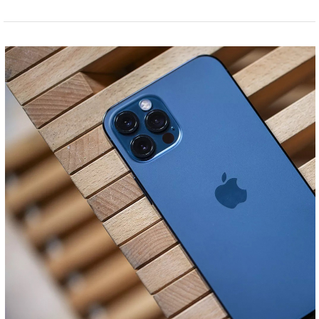
hình
Hệ điều hành
iOS
Phiên bản hệ điều
iOS 14
hành