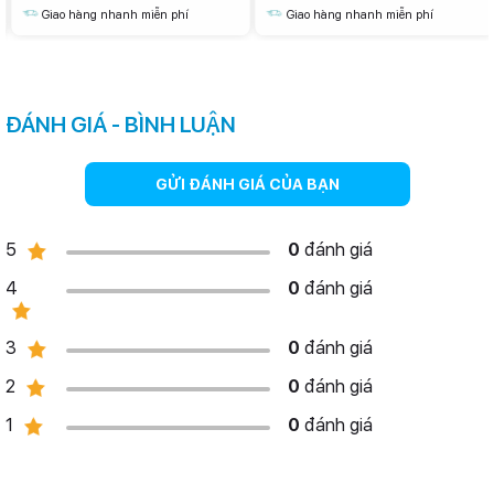
Giao hàng nhanh miễn phí
Giao hàng nhanh miễn phí
ĐÁNH GIÁ - BÌNH LUẬN
GỬI ĐÁNH GIÁ CỦA BẠN
5
0
đánh giá
4
0
đánh giá
3
0
đánh giá
2
0
đánh giá
1
0
đánh giá
iPhone 12 Pro như một tấm kim loại nguyên khối được cắt phẳng.
Tổng quan về iPhone 12 Pro