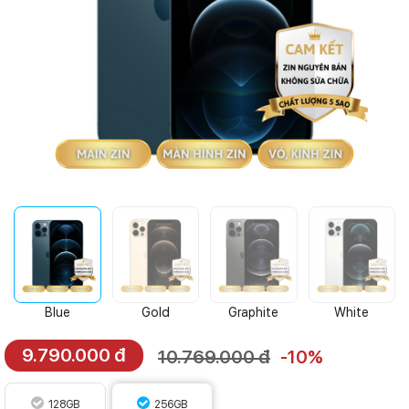
Blue
Gold
Graphite
White
9.790.000 đ
10.769.000 đ
-10%
128GB
256GB