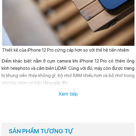
Thiết kế của iPhone 12 Pro cứng cáp hơn so với thế hệ tiền nhiệm.
Điểm khác biệt nằm ở cụm camera khi iPhone 12 Pro có thêm ống
kính telephoto và cảm biến LiDAR. Cùng với đó, máy còn được trang
bị khung viền thép không gỉ, bộ nhớ RAM nhiều hơn và bộ nhớ trong
cho tùy chọn cơ bản tăng gấp đôi.
Tất nhiên, người dùng sẽ phải trả
999 USD
để sở hữu iPhone 12 Pro,
Xem tiếp
cao hơn
170 USD
so với phiên bản thường. Nhưng liệu số tiền bỏ ra
thêm có xứng đáng khi iPhone 12 năm nay được trang bị màn hình
OLED?
Điều này đồng nghĩa với việc ranh giới giữa iPhone tiêu chuẩn và
SẢN PHẨM TƯƠNG TỰ
iPhone Pro đã không còn nhiều như năm ngoái. iPhone 11 chỉ được