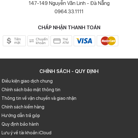
Quay sang mặt sau, Apple vẫn sử dụng chất liệu kính mờ như năm
147-149 Nguyễn Văn Linh - Đà Nẵng
ngoái, nhưng thiết kế mới đã loại bỏ những góc bo cong, giúp độ
0964.33.1111
bền của máy được cải thiện.
CHẤP NHẬN THANH TOÁN
CHÍNH SÁCH - QUY ĐỊNH
Điều kiện giao dịch chung
Chính sách bảo mật thông tin
Thông tin về vận chuyển và giao nhận
Chính sách kiểm hàng
Hướng dẫn trả góp
Quy định bảo hành
Lưu ý về tài khoản iCloud