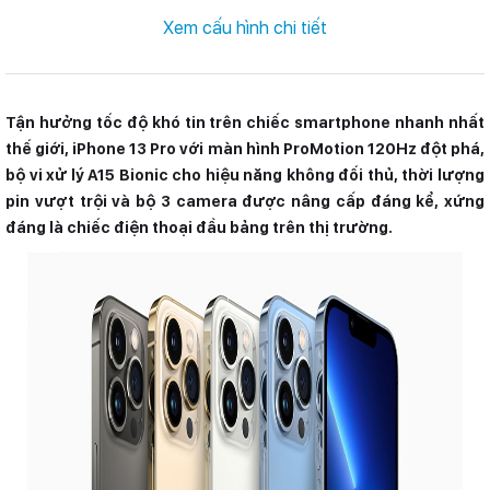
RAM:
6 GB
Xem cấu hình chi tiết
Bộ nhớ trong:
128 GB
SIM:
1 Nano SIM & 1 eSIM
Hỗ trợ 5G
Tận hưởng tốc độ khó tin trên chiếc smartphone nhanh nhất
thế giới, iPhone 13 Pro với màn hình ProMotion 120Hz đột phá,
Pin, Sạc:
3095 mAh
20 W
bộ vi xử lý A15 Bionic cho hiệu năng không đối thủ, thời lượng
pin vượt trội và bộ 3 camera được nâng cấp đáng kể, xứng
đáng là chiếc điện thoại đầu bảng trên thị trường.