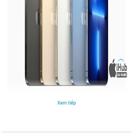
Thể hiện đẳng cấp trong từng đường nét
Xem tiếp
Sự cao cấp toát lên ở mọi chi tiết là điều mà bạn có thể dễ dàng
cảm nhận được trên iPhone 13 Pro. Được chế tác từ khung thép
không gỉ cứng cáp, bảo vệ màn hình là mặt gốm Ceramic Shield siêu
cứng cùng ngôn ngữ thiết kế phẳng hiện đại, iPhone 13 Pro có vẻ