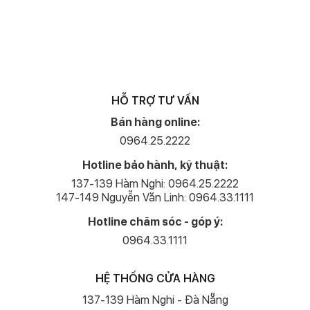
cùng đón chờ những điều kỳ diệu đang chờ đón bạn ở camera
iPhone 13 Pro.
HỖ TRỢ TƯ VẤN
Bán hàng online:
0964.25.2222
Hotline bảo hành, kỹ thuật:
137-139 Hàm Nghi: 0964.25.2222
147-149 Nguyễn Văn Linh: 0964.33.1111
Hotline chăm sóc - góp ý:
0964.33.1111
HỆ THỐNG CỬA HÀNG
137-139 Hàm Nghi - Đà Nẵng