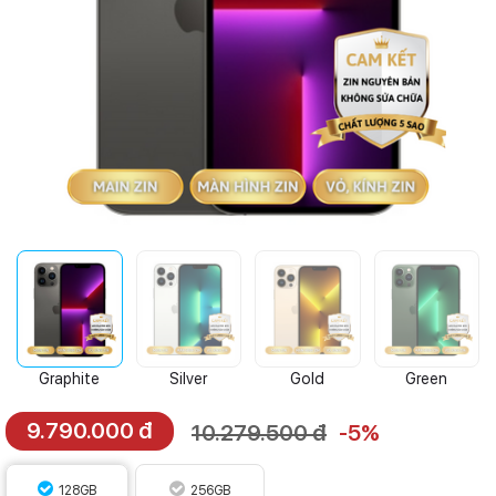
Graphite
Silver
Gold
Green
9.790.000 đ
10.279.500 đ
-5%
128GB
256GB