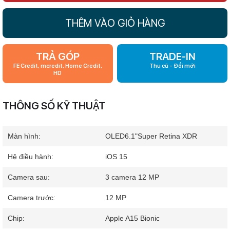
THÊM VÀO GIỎ HÀNG
TRẢ GÓP
TRADE-IN
FE Credit, mcredit, Home Credit,
Thu cũ - Đổi mới
HD
THÔNG SỐ KỸ THUẬT
Màn hình:
OLED
6.1"
Super Retina XDR
Hệ điều hành:
iOS 15
Camera sau:
3 camera 12 MP
Camera trước:
12 MP
Chip:
Apple A15 Bionic