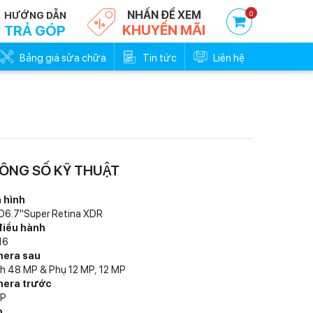
NHẤN ĐỂ XEM
0
HƯỚNG DẪN
KHUYẾN MÃI
TRẢ GÓP
Bảng giá sửa chữa
Tin tức
Liên hệ
Trả góp 0đ - Trả trước
Trả góp 0đ -
ÔNG SỐ KỸ THUẬT
0%
0
 hình
D6.7"Super Retina XDR
điều hành
16
era sau
h 48 MP & Phụ 12 MP, 12 MP
era trước
MP
p