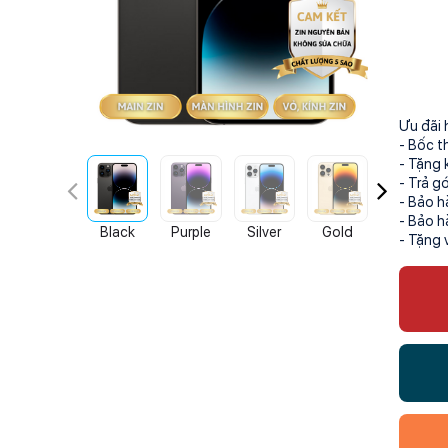
Ưu đãi 
- Bốc t
- Tặng 
- Trả g
- Bảo h
- Bảo h
Black
Purple
Silver
Gold
- Tặng 