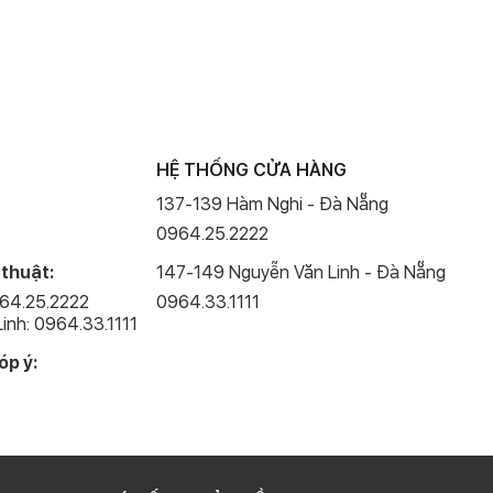
 3 camera sau với camera chính có độ phân giải 48 MP, camera
ải 12 MP.
HỆ THỐNG CỬA HÀNG
137-139 Hàm Nghi - Đà Nẵng
0964.25.2222
 thuật:
147-149 Nguyễn Văn Linh - Đà Nẵng
964.25.2222
0964.33.1111
inh: 0964.33.1111
óp ý: