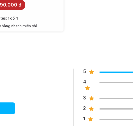
790,000 đ
test 1 đổi 1
o hàng nhanh miễn phí
5
4
3
2
1