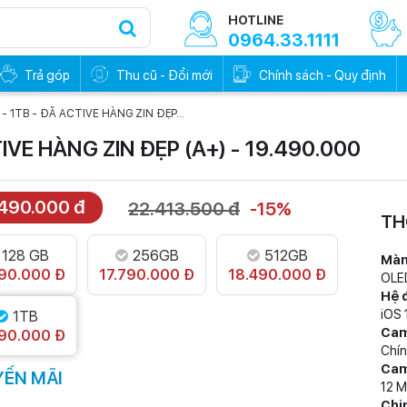
HOTLINE
0964.33.1111
Trả góp
Thu cũ - Đổi mới
Chính sách - Quy định
 - 1TB - ĐÃ ACTIVE HÀNG ZIN ĐẸP...
TIVE HÀNG ZIN ĐẸP (A+) - 19.490.000
.490.000 đ
22.413.500 đ
-15%
0đ - Trả trước
Trả góp 0đ - Trả trước
TH
0%
0%
128 GB
256GB
512GB
Màn
90.000 Đ
17.790.000 Đ
18.490.000 Đ
OLE
Hệ 
iOS 
1TB
Cam
90.000 Đ
Chín
Cam
ẾN MÃI
12 
Chi