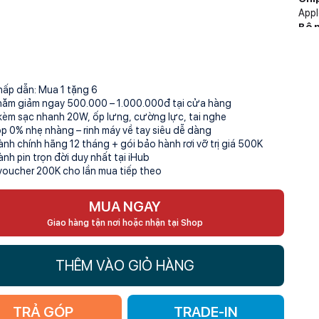
Appl
Bộ 
128 
hấp dẫn: Mua 1 tặng 6
hăm giảm ngay 500.000 – 1.000.000đ tại cửa hàng
kèm sạc nhanh 20W, ốp lưng, cường lực, tai nghe
óp 0% nhẹ nhàng – rinh máy về tay siêu dễ dàng
ành chính hãng 12 tháng + gói bảo hành rơi vỡ trị giá 500K
ành pin trọn đời duy nhất tại iHub
voucher 200K cho lần mua tiếp theo
MUA NGAY
Giao hàng tận nơi hoặc nhận tại Shop
THÊM VÀO GIỎ HÀNG
TRẢ GÓP
TRADE-IN