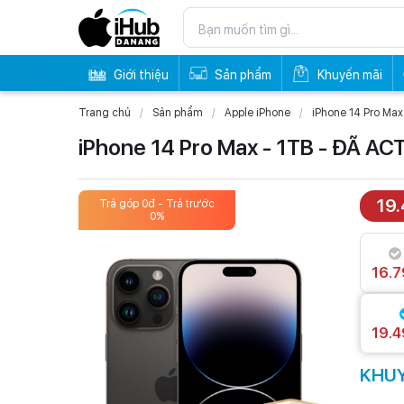
Giới thiệu
Sản phẩm
Khuyến mãi
Trang chủ
Sản phẩm
Apple iPhone
iPhone 14 Pro Max
iPhone 14 Pro Max - 1TB - ĐÃ AC
19
Trả góp 0đ - Trả trước
Trả góp 
0%
16.7
19.4
KHUY