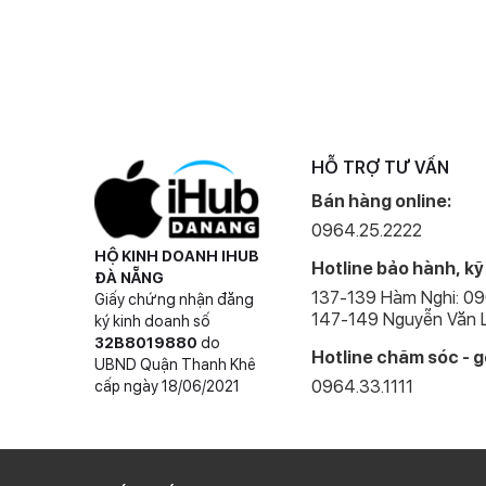
Sở hữu cụm 3 camera chất lượng
Về phần chụp ảnh thì sản phẩm lần này sẽ được trang bị
góc siêu rộng 12 MP và cảm biến cuối cùng có độ phân gi
HỖ TRỢ TƯ VẤN
Bán hàng online:
0964.25.2222
HỘ KINH DOANH IHUB
Hotline bảo hành, kỹ
ĐÀ NẴNG
137-139 Hàm Nghi: 0
Giấy chứng nhận đăng
147-149 Nguyễn Văn L
ký kinh doanh số
32B8019880
do
Hotline chăm sóc - g
UBND Quận Thanh Khê
0964.33.1111
cấp ngày 18/06/2021