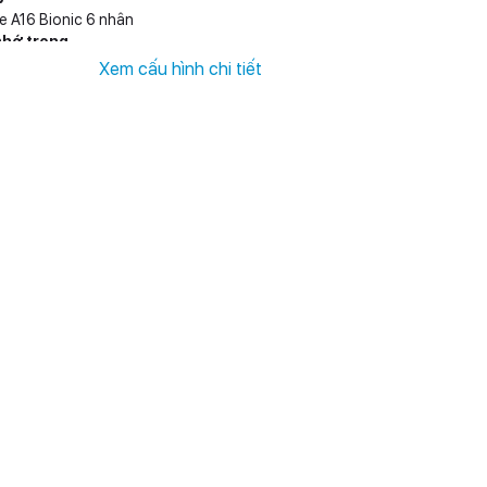
e A16 Bionic 6 nhân
nhớ trong
GB, 256 GB, 512 GB, 1 TB
Xem cấu hình chi tiết