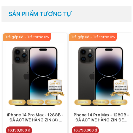
SẢN PHẨM TƯƠNG TỰ
Vì được trang bị màn hình có khả năng tái hiện màu sắc có độ chính
Trả góp 0đ - Trả trước 0%
Trả góp 0đ - Trả trước 0%
xác cao nên đây chắc hẳn sẽ là một thiết bị rất phù hợp với các bạn
đang làm những công việc về đồ họa - thiết kế và in ấn sản phẩm
trên điện thoại.
Để tối ưu được không gian hiển thị thì Apple cũng đã chính thức
loại bỏ tai thỏ huyền thoại để thay thế vào đó là kiểu bố trí hình viên
thuốc độc đáo, vừa đem lại vùng hiển thị rộng rãi hơn mà đây còn là
một đặc điểm nhận diện dễ dàng trên chiếc iPhone 14 Pro Max.
iPhone 14 Pro Max - 128GB -
iPhone 14 Pro Max - 128GB -
ĐÃ ACTIVE HÀNG ZIN (A) -
ĐÃ ACTIVE HÀNG ZIN ĐẸP
16.190.000
(A+) - 16.790.000
16,190,000 đ
16,790,000 đ