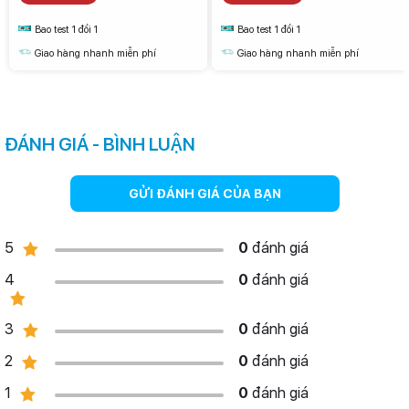
Bao test 1 đổi 1
Bao test 1 đổi 1
Giao hàng nhanh miễn phí
Giao hàng nhanh miễn phí
Sở hữu cụm 3 camera chất lượng
Về phần chụp ảnh thì sản phẩm lần này sẽ được trang bị 3 camera
ĐÁNH GIÁ - BÌNH LUẬN
sau với camera chính có độ phân giải 48 MP, camera góc siêu rộng
12 MP và cảm biến cuối cùng có độ phân giải 12 MP.
GỬI ĐÁNH GIÁ CỦA BẠN
5
0
đánh giá
4
0
đánh giá
3
0
đánh giá
2
0
đánh giá
1
0
đánh giá