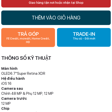
Giao hàng tận nơi hoặc nhận tại Shop
THÊM VÀO GIỎ HÀNG
TRẢ GÓP
TRADE-IN
FE Credit, mcredit, Home Credit,
Thu cũ - Đổi mới
HD
THÔNG SỐ KỸ THUẬT
Màn hình
OLED6.7"Super Retina XDR
Hệ điều hành
iOS 16
Camera sau
Chính 48 MP & Phụ 12 MP, 12 MP
Camera trước
12 MP
Chip