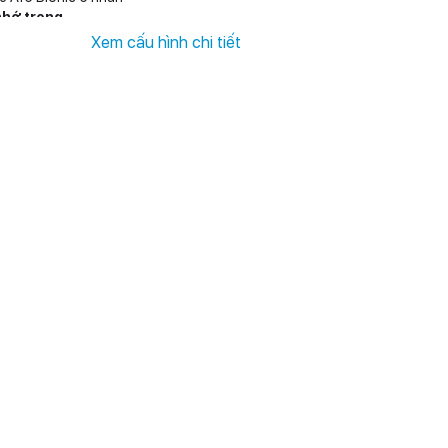
nhớ trong
GB, 256 GB, 512 GB, 1 TB
Xem cấu hình chi tiết