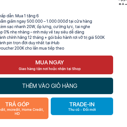
Bộ 
128 
hấp dẫn: Mua 1 tặng 6
hăm giảm ngay 500.000 – 1.000.000đ tại cửa hàng
kèm sạc nhanh 20W, ốp lưng, cường lực, tai nghe
óp 0% nhẹ nhàng – rinh máy về tay siêu dễ dàng
ành chính hãng 12 tháng + gói bảo hành rơi vỡ trị giá 500K
ành pin trọn đời duy nhất tại iHub
voucher 200K cho lần mua tiếp theo
MUA NGAY
Giao hàng tận nơi hoặc nhận tại Shop
THÊM VÀO GIỎ HÀNG
TRẢ GÓP
TRADE-IN
edit, mcredit, Home Credit,
Thu cũ - Đổi mới
HD