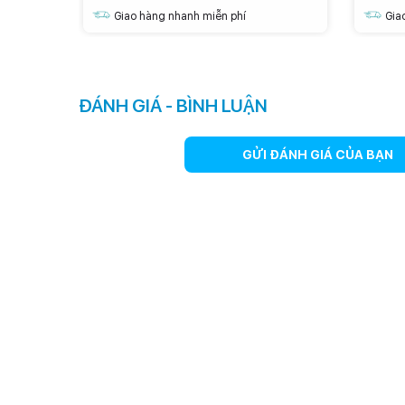
Giao hàng nhanh miễn phí
Gia
ĐÁNH GIÁ - BÌNH LUẬN
GỬI ĐÁNH GIÁ CỦA BẠN
Sở hữu cụm 3 camera chất lượng
Về phần chụp ảnh thì sản phẩm lần này sẽ được trang bị
góc siêu rộng 12 MP và cảm biến cuối cùng có độ phân gi