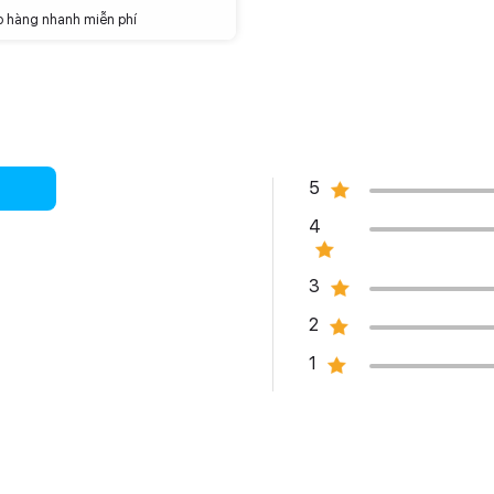
o hàng nhanh miễn phí
5
4
3
2
1
 3 camera sau với camera chính có độ phân giải 48 MP, camera
ải 12 MP.