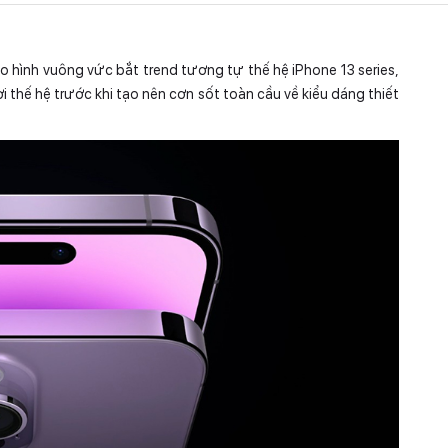
o hình vuông vức bắt trend tương tự thế hệ iPhone 13 series,
i thế hệ trước khi tạo nên cơn sốt toàn cầu về kiểu dáng thiết