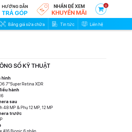
NHẤN ĐỂ XEM
0
HƯỚNG DẪN
KHUYẾN MÃI
TRẢ GÓP
Bảng giá sửa chữa
Tin tức
Liên hệ
ÔNG SỐ KỸ THUẬT
Trả góp 0đ - Trả trước
Trả góp 0đ -
0%
0
 hình
D6.7"Super Retina XDR
điều hành
16
era sau
h 48 MP & Phụ 12 MP, 12 MP
era trước
MP
p
e A16 Bionic 6 nhân