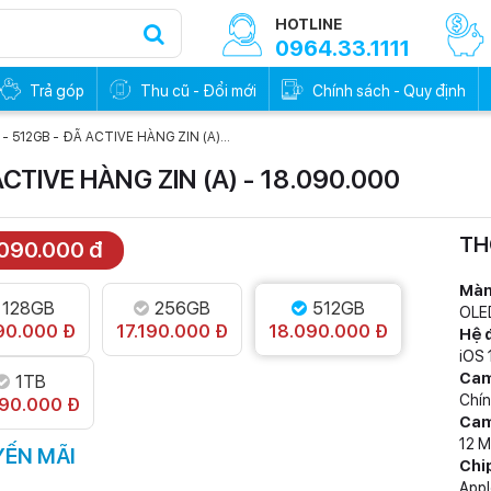
HOTLINE
0964.33.1111
Trả góp
Thu cũ - Đổi mới
Chính sách - Quy định
 - 512GB - ĐÃ ACTIVE HÀNG ZIN (A)...
ACTIVE HÀNG ZIN (A) - 18.090.000
TH
.090.000 đ
0đ - Trả trước
Trả góp 0đ - Trả trước
0%
0%
Màn
128GB
256GB
512GB
OLE
90.000 Đ
17.190.000 Đ
18.090.000 Đ
Hệ 
iOS 
Cam
1TB
Chín
690.000 Đ
Cam
12 
ẾN MÃI
Chi
Appl