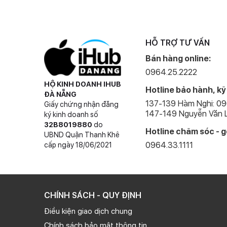
HỖ TRỢ TƯ VẤN
Bán hàng online:
0964.25.2222
HỘ KINH DOANH IHUB
Hotline bảo hành, kỹ
ĐÀ NẴNG
137-139 Hàm Nghi: 0
Giấy chứng nhận đăng
147-149 Nguyễn Văn L
ký kinh doanh số
32B8019880
do
Hotline chăm sóc - g
UBND Quận Thanh Khê
0964.33.1111
cấp ngày 18/06/2021
CHÍNH SÁCH - QUY ĐỊNH
Điều kiện giao dịch chung
Chính sách bảo mật thông tin