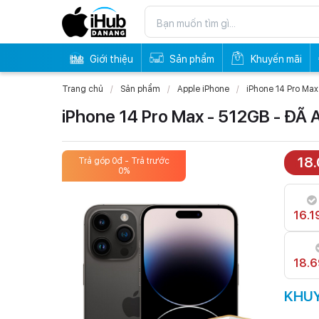
Giới thiệu
Sản phẩm
Khuyến mãi
Trang chủ
Sản phẩm
Apple iPhone
iPhone 14 Pro Max
iPhone 14 Pro Max - 512GB - ĐÃ 
18
Trả góp 0đ - Trả trước
Trả góp 
0%
16.1
18.
KHUY