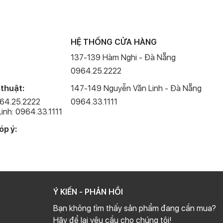
HỆ THỐNG CỬA HÀNG
137-139 Hàm Nghi - Đà Nẵng
0964.25.2222
 thuật:
147-149 Nguyễn Văn Linh - Đà Nẵng
964.25.2222
0964.33.1111
inh: 0964.33.1111
óp ý:
Ý KIẾN - PHẢN HỒI
Bạn không tìm thấy sản phẩm đang cần mua?
Hãy để lại yêu cầu cho chúng tôi!