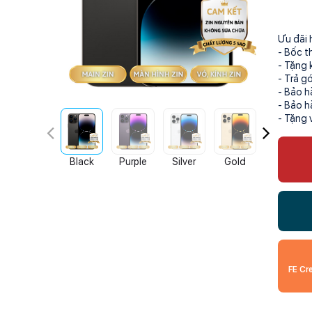
Ưu đãi 
- Bốc t
- Tặng 
- Trả g
- Bảo h
- Bảo h
- Tặng 
Black
Purple
Silver
Gold
FE Cr