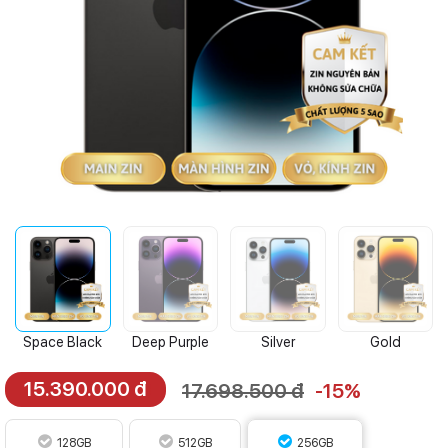
Space Black
Deep Purple
Silver
Gold
15.390.000 đ
17.698.500 đ
-15%
128GB
512GB
256GB