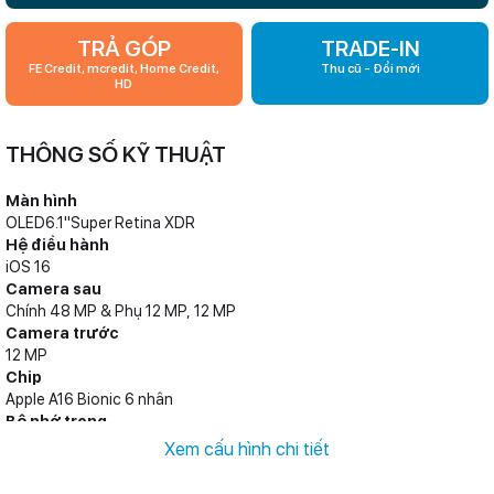
TRẢ GÓP
TRADE-IN
FE Credit, mcredit, Home Credit,
Thu cũ - Đổi mới
HD
THÔNG SỐ KỸ THUẬT
Màn hình
OLED6.1"Super Retina XDR
Hệ điều hành
iOS 16
Camera sau
Chính 48 MP & Phụ 12 MP, 12 MP
Camera trước
12 MP
Chip
Apple A16 Bionic 6 nhân
Bộ nhớ trong
128 GB, 256 GB, 512 GB, 1 TB
Xem cấu hình chi tiết