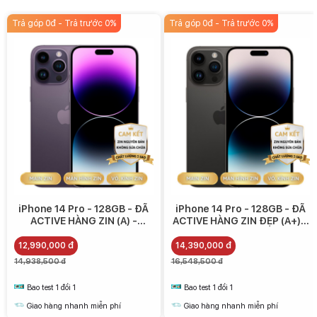
Trả góp 0đ - Trả trước 0%
Trả góp 0đ - Trả trước 0%
Apple cho biết A16 Bionic là bộ vi xử lý di động nhanh và mạnh nhất
trong thế giới điện thoại (9/2022), có thể thực hiện hàng tỷ phép
iPhone 14 Pro - 128GB - ĐÃ
iPhone 14 Pro - 128GB - ĐÃ
tính mỗi giây, giúp cải thiện hiệu năng tính toán của cả CPU và GPU.
ACTIVE HÀNG ZIN (A) -
ACTIVE HÀNG ZIN ĐẸP (A+) -
12.990.000
14.390.000
12,990,000 đ
14,390,000 đ
14,938,500 đ
16,548,500 đ
Bao test 1 đổi 1
Bao test 1 đổi 1
Giao hàng nhanh miễn phí
Giao hàng nhanh miễn phí