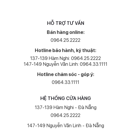
Tần số quét 120 Hz tái hiện hình ảnh mượt mà trong mọi pha chuyển
HỖ TRỢ TƯ VẤN
động nhanh, được thiết kế riêng và tối ưu hóa để đảm bảo các
Bán hàng online:
thao tác chạm, vuốt diễn ra mượt mà.
0964.25.2222
Camera nâng cấp toàn diện
Hotline bảo hành, kỹ thuật:
iPhone 14 Pro được nâng cấp toàn diện về hệ thống camera với
137-139 Hàm Nghi: 0964.25.2222
cảm biến chính độ phân giải 48 MP, kết hợp cùng thuật toán cải tiến
147-149 Nguyễn Văn Linh: 0964.33.1111
mới cho phép người dùng quay video 4K siêu sắc nét.
Hotline chăm sóc - góp ý:
0964.33.1111
HỆ THỐNG CỬA HÀNG
137-139 Hàm Nghi - Đà Nẵng
0964.25.2222
147-149 Nguyễn Văn Linh - Đà Nẵng