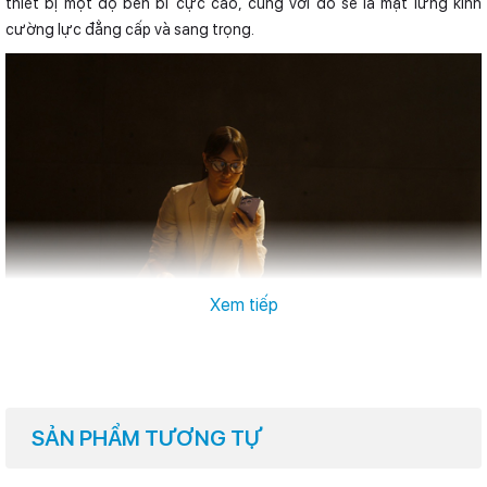
thiết bị một độ bền bỉ cực cao, cùng với đó sẽ là mặt lưng kính
cường lực đẳng cấp và sang trọng.
Xem tiếp
Hiệu năng đánh bật mọi đối thủ
iPhone 14 Pro được trang bị bộ vi xử lý A16 Bionic mới nhất của
Apple, trang bị 6 lõi CPU cùng 5 lõi GPU tiên tiến bậc nhất ở thời
điểm hiện tại, không những cho hiệu năng mạnh mẽ cân mọi tác vụ
SẢN PHẨM TƯƠNG TỰ
cũng như ứng dụng nặng mà còn tối ưu tiết kiệm điện hơn.