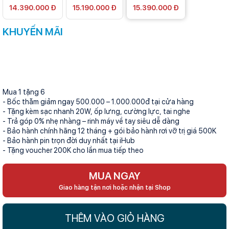
14.390.000 Đ
15.190.000 Đ
15.390.000 Đ
KHUYẾN MÃI
Mua 1 tặng 6
- Bốc thăm giảm ngay 500.000 – 1.000.000đ tại cửa hàng
- Tặng kèm sạc nhanh 20W, ốp lưng, cường lực, tai nghe
- Trả góp 0% nhẹ nhàng – rinh máy về tay siêu dễ dàng
- Bảo hành chính hãng 12 tháng + gói bảo hành rơi vỡ trị giá 500K
- Bảo hành pin trọn đời duy nhất tại iHub
- Tặng voucher 200K cho lần mua tiếp theo
MUA NGAY
Giao hàng tận nơi hoặc nhận tại Shop
THÊM VÀO GIỎ HÀNG