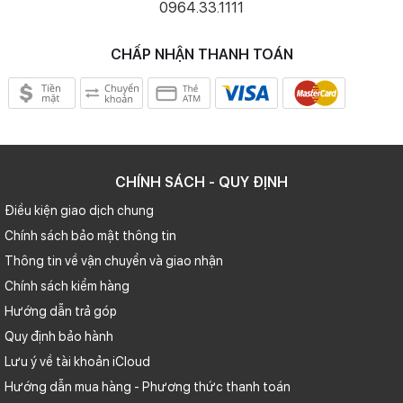
0964.33.1111
CHẤP NHẬN THANH TOÁN
Camera góc siêu rộng độ phân giải 12 MP được tối ưu để hoạt động
nhanh hơn và độ bao quát rộng hơn, mang đến những bức ảnh góc
siêu rộng tự nhiên và chân thực.
CHÍNH SÁCH - QUY ĐỊNH
Điều kiện giao dịch chung
Chính sách bảo mật thông tin
Thông tin về vận chuyển và giao nhận
Chính sách kiểm hàng
Hướng dẫn trả góp
Quy định bảo hành
Bước nhảy vọt về thời lượng pin
Lưu ý về tài khoản iCloud
Nhờ được trang bị bộ vi xử lý A16 Bionic với những tối ưu về điện
Hướng dẫn mua hàng - Phương thức thanh toán
năng giúp chiếc iPhone này có thời lượng sử dụng lâu dài hơn.